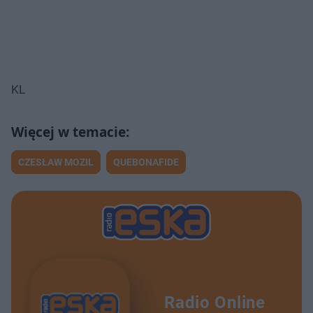
KL
CZESŁAW MOZIL
QUEBONAFIDE
Radio Online