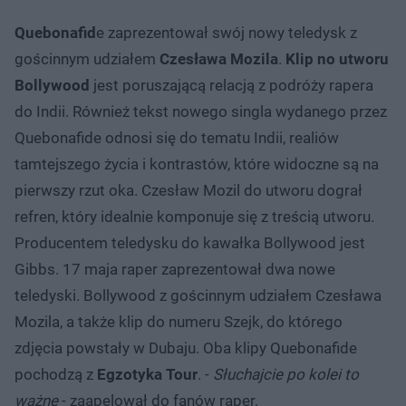
Quebonafid
e zaprezentował swój nowy teledysk z
gościnnym udziałem
Czesława Mozila
.
Klip no utworu
Bollywood
jest poruszającą relacją z podróży rapera
do Indii. Również tekst nowego singla wydanego przez
Quebonafide odnosi się do tematu Indii, realiów
tamtejszego życia i kontrastów, które widoczne są na
pierwszy rzut oka. Czesław Mozil do utworu dograł
refren, który idealnie komponuje się z treścią utworu.
Producentem teledysku do kawałka Bollywood jest
Gibbs. 17 maja raper zaprezentował dwa nowe
teledyski. Bollywood z gościnnym udziałem Czesława
Mozila, a także klip do numeru Szejk, do którego
zdjęcia powstały w Dubaju. Oba klipy Quebonafide
pochodzą z
Egzotyka Tour
. -
Słuchajcie po kolei to
ważne
- zaapelował do fanów raper.