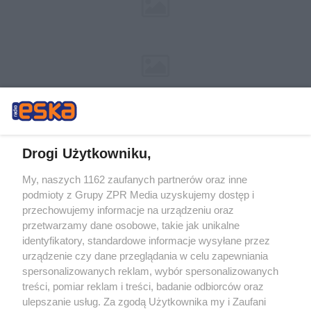
Drogi Użytkowniku,
My, naszych 1162 zaufanych partnerów oraz inne
Żaden utwór zamieszczony w serwisie nie może być powielany i
podmioty z Grupy ZPR Media uzyskujemy dostęp i
rozpowszechniany lub dalej rozpowszechniany w jakikolwiek sposób (w
tym także elektroniczny lub mechaniczny) na jakimkolwiek polu
przechowujemy informacje na urządzeniu oraz
eksploatacji w jakiejkolwiek formie, włącznie z umieszczaniem w Internecie
przetwarzamy dane osobowe, takie jak unikalne
bez pisemnej zgody właściciela praw. Jakiekolwiek użycie lub
wykorzystanie utworów w całości lub w części z naruszeniem prawa, tzn.
identyfikatory, standardowe informacje wysyłane przez
bez właściwej zgody, jest zabronione pod groźbą kary i może być ścigane
urządzenie czy dane przeglądania w celu zapewniania
prawnie.
spersonalizowanych reklam, wybór spersonalizowanych
treści, pomiar reklam i treści, badanie odbiorców oraz
ulepszanie usług. Za zgodą Użytkownika my i Zaufani