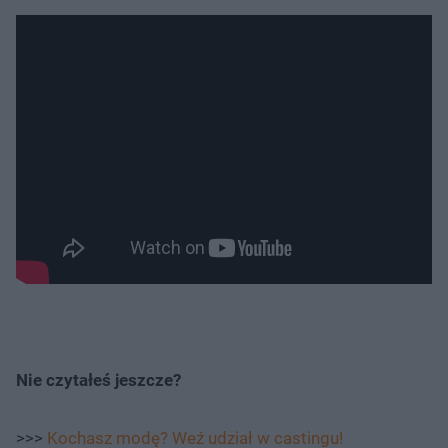
Nie czytałeś jeszcze?
>>>
Kochasz modę? Weź udział w castingu!