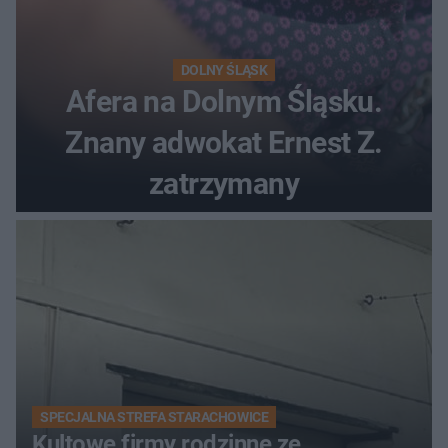
DOLNY ŚLĄSK
Afera na Dolnym Śląsku.
Znany adwokat Ernest Z.
zatrzymany
SPECJALNA STREFA STARACHOWICE
Kultowe firmy rodzinne ze