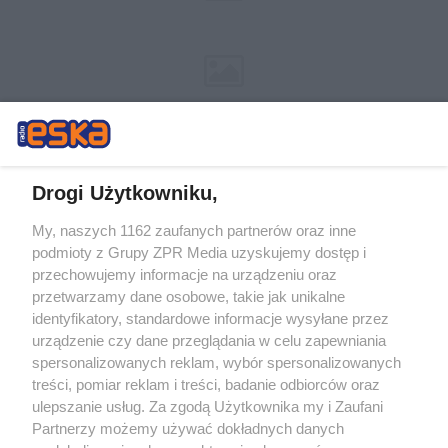
Drogi Użytkowniku,
My, naszych 1162 zaufanych partnerów oraz inne
Żaden utwór zamieszczony w serwisie nie może być powielany i
podmioty z Grupy ZPR Media uzyskujemy dostęp i
rozpowszechniany lub dalej rozpowszechniany w jakikolwiek sposób (w
przechowujemy informacje na urządzeniu oraz
tym także elektroniczny lub mechaniczny) na jakimkolwiek polu
eksploatacji w jakiejkolwiek formie, włącznie z umieszczaniem w
przetwarzamy dane osobowe, takie jak unikalne
Internecie bez pisemnej zgody właściciela praw. Jakiekolwiek użycie lub
identyfikatory, standardowe informacje wysyłane przez
wykorzystanie utworów w całości lub w części z naruszeniem prawa,
tzn. bez właściwej zgody, jest zabronione pod groźbą kary i może być
urządzenie czy dane przeglądania w celu zapewniania
ścigane prawnie.
spersonalizowanych reklam, wybór spersonalizowanych
treści, pomiar reklam i treści, badanie odbiorców oraz
ulepszanie usług. Za zgodą Użytkownika my i Zaufani
Partnerzy możemy używać dokładnych danych