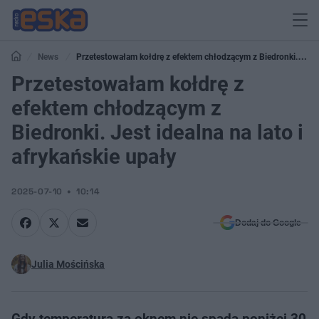
News
Przetestowałam kołdrę z efektem chłodzącym z Biedronki. Jest
idealna na lato i afrykańskie upały
Przetestowałam kołdrę z
efektem chłodzącym z
Biedronki. Jest idealna na lato i
afrykańskie upały
2025-07-10
10:14
Dodaj do Google
Julia Mościńska
Gdy temperatura za oknem nie spada poniżej 30