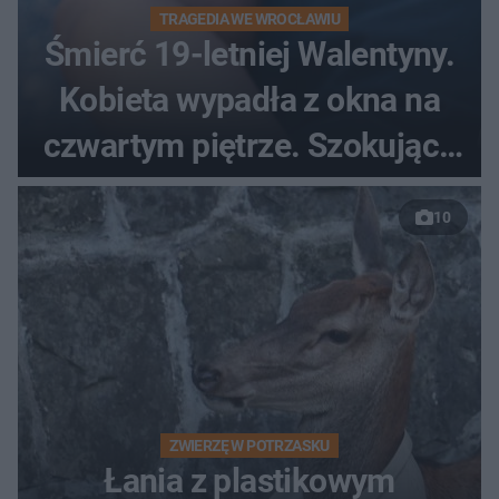
TRAGEDIA WE WROCŁAWIU
Śmierć 19-letniej Walentyny.
Kobieta wypadła z okna na
czwartym piętrze. Szokujące
nagranie trafiło do sieci
10
ZWIERZĘ W POTRZASKU
Łania z plastikowym