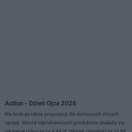
Action - Dzień Ojca 2026
Nie brakuje także propozycji dla domowych złotych
rączek. Wśród najciekawszych produktów znalazły się
rękawice robocze za 4,49 zł, młotek ciesielski za 16,99