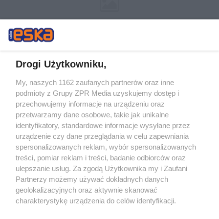
Drogi Użytkowniku,
My, naszych 1162 zaufanych partnerów oraz inne
Żaden utwór zamieszczony w serwisie nie może być powielany i
podmioty z Grupy ZPR Media uzyskujemy dostęp i
rozpowszechniany lub dalej rozpowszechniany w jakikolwiek sposób (w
przechowujemy informacje na urządzeniu oraz
tym także elektroniczny lub mechaniczny) na jakimkolwiek polu
eksploatacji w jakiejkolwiek formie, włącznie z umieszczaniem w
przetwarzamy dane osobowe, takie jak unikalne
Internecie bez pisemnej zgody właściciela praw. Jakiekolwiek użycie lub
identyfikatory, standardowe informacje wysyłane przez
wykorzystanie utworów w całości lub w części z naruszeniem prawa,
tzn. bez właściwej zgody, jest zabronione pod groźbą kary i może być
urządzenie czy dane przeglądania w celu zapewniania
ścigane prawnie.
spersonalizowanych reklam, wybór spersonalizowanych
treści, pomiar reklam i treści, badanie odbiorców oraz
ulepszanie usług. Za zgodą Użytkownika my i Zaufani
Partnerzy możemy używać dokładnych danych
geolokalizacyjnych oraz aktywnie skanować
charakterystykę urządzenia do celów identyfikacji.
Ponieważ cenimy Twoją prywatność, prosimy o zgodę na
O nas