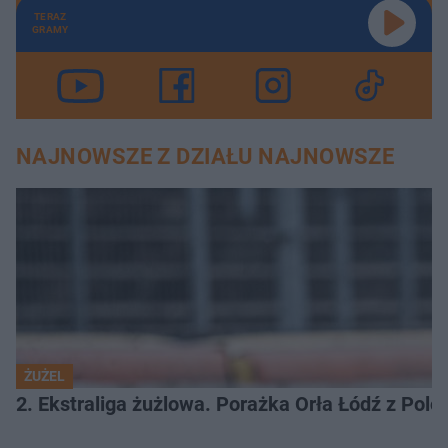
TERAZ
GRAMY
NAJNOWSZE Z DZIAŁU NAJNOWSZE
ŻUŻEL
2. Ekstraliga żużlowa. Porażka Orła Łódź z Pol