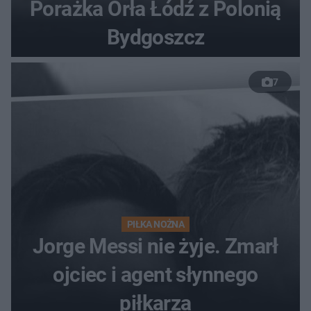
Porażka Orła Łódź z Polonią
Bydgoszcz
7
PIŁKA NOŻNA
Jorge Messi nie żyje. Zmarł
ojciec i agent słynnego
piłkarza