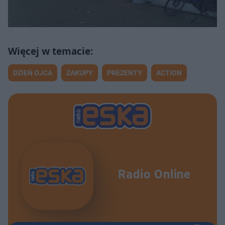
DZIEŃ OJCA
ZAKUPY
PREZENTY
ACTION
Radio Online