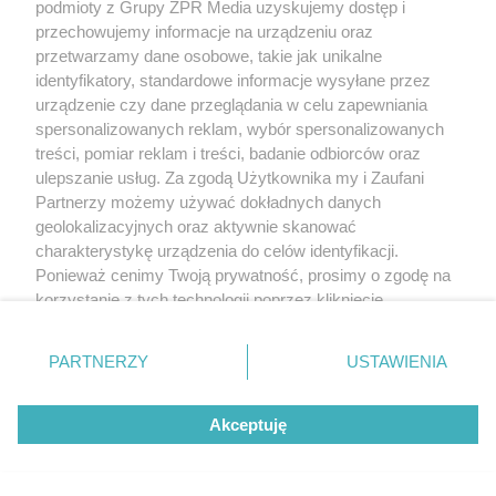
podmioty z Grupy ZPR Media uzyskujemy dostęp i
przechowujemy informacje na urządzeniu oraz
Żaden utwór zamieszczony w serwisie nie może być powielany i
przetwarzamy dane osobowe, takie jak unikalne
rozpowszechniany lub dalej rozpowszechniany w jakikolwiek sposób (w
tym także elektroniczny lub mechaniczny) na jakimkolwiek polu
identyfikatory, standardowe informacje wysyłane przez
eksploatacji w jakiejkolwiek formie, włącznie z umieszczaniem w Internecie
urządzenie czy dane przeglądania w celu zapewniania
bez pisemnej zgody właściciela praw. Jakiekolwiek użycie lub
spersonalizowanych reklam, wybór spersonalizowanych
wykorzystanie utworów w całości lub w części z naruszeniem prawa, tzn.
bez właściwej zgody, jest zabronione pod groźbą kary i może być ścigane
treści, pomiar reklam i treści, badanie odbiorców oraz
prawnie.
ulepszanie usług. Za zgodą Użytkownika my i Zaufani
Partnerzy możemy używać dokładnych danych
geolokalizacyjnych oraz aktywnie skanować
charakterystykę urządzenia do celów identyfikacji.
Ponieważ cenimy Twoją prywatność, prosimy o zgodę na
korzystanie z tych technologii poprzez kliknięcie
„Akceptuję”. Zgoda jest dobrowolna i zawsze możesz ją
O nas
zmienić/wycofać klikając przycisk ustawień prywatności
PARTNERZY
USTAWIENIA
Informacje prawne
znajdujący się w lewym dolnym rogu strony
. Niektóre
rodzaje przetwarzania danych nie wymagają zgody
Nasze serwisy
Akceptuję
użytkownika, ale masz prawo sprzeciwić się takiemu
przetwarzaniu. Preferencje będą miały zastosowanie tylko
© 2026 Grupa ZPR Media
na tej witrynie.