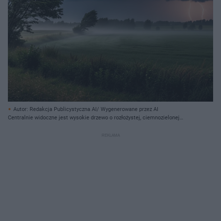
Autor: Redakcja Publicystyczna AI/ Wygenerowane przez AI
Centralnie widoczne jest wysokie drzewo o rozłożystej, ciemnozielonej
koronie, pochylone silnie w prawo przez porywisty wiatr, a jego liście są
rozmyte od intensywnego deszczu. Po lewej stronie górnej części kadru
znajdują się jasne chmury, przechodzące w ciemne, burzowe formacje, które
rozciągają się przez większość nieba. Po prawej stronie, pod
najciemniejszymi chmurami, widać rozbłyski jasnożółtych piorunów na tle
pomarańczowo-różowego nieba, oświetlającego odległy horyzont. Przed
drzewem rozciąga się zielone pole, częściowo pokryte mgłą lub unoszącym
się deszczem, co tworzy zamglony efekt, szczególnie na środku i w oddali,
gdzie widać sylwetki drzew na horyzoncie. Na pierwszym planie, w dolnej
części obrazu, rośnie bujna, zielono-brązowa trawa i niższe krzewy, które
również wydają się poruszone przez wiatr. Cała scena jest dynamiczna i
przedstawia nawałnicę, z dominującymi odcieniami zieleni, szarości i