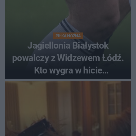
PIŁKA NOŻNA
Jagiellonia Białystok
powalczy z Widzewem Łódź.
Kto wygra w hicie
Ekstraklasy?