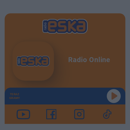
Radio Online
TERAZ
GRAMY