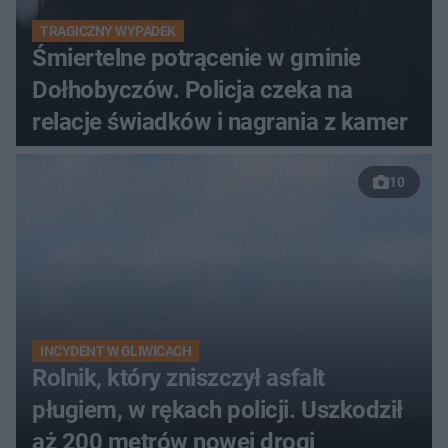
TRAGICZNY WYPADEK
Śmiertelne potrącenie w gminie
Dołhobyczów. Policja czeka na
relacje świadków i nagrania z kamer
10
INCYDENT W GLIWICACH
Rolnik, który zniszczył asfalt
pługiem, w rękach policji. Uszkodził
aż 200 metrów nowej drogi