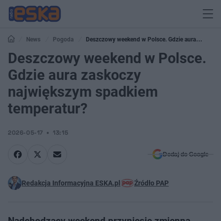
News
Pogoda
Deszczowy weekend w Polsce. Gdzie aura
zaskoczy największym spadkiem temperatur?
Deszczowy weekend w Polsce.
Gdzie aura zaskoczy
największym spadkiem
temperatur?
2026-05-17
13:15
Dodaj do Google
Redakcja Informacyjna ESKA.pl
Źródło PAP
Nadchodzący weekend przyniesie zmienną