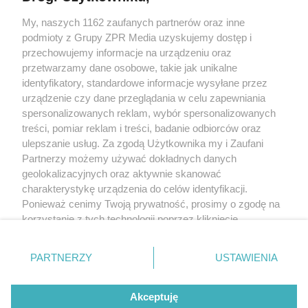
My, naszych 1162 zaufanych partnerów oraz inne
Żaden utwór zamieszczony w serwisie nie może być powielany i
podmioty z Grupy ZPR Media uzyskujemy dostęp i
rozpowszechniany lub dalej rozpowszechniany w jakikolwiek sposób (w
tym także elektroniczny lub mechaniczny) na jakimkolwiek polu
przechowujemy informacje na urządzeniu oraz
eksploatacji w jakiejkolwiek formie, włącznie z umieszczaniem w Internecie
przetwarzamy dane osobowe, takie jak unikalne
bez pisemnej zgody właściciela praw. Jakiekolwiek użycie lub
wykorzystanie utworów w całości lub w części z naruszeniem prawa, tzn.
identyfikatory, standardowe informacje wysyłane przez
bez właściwej zgody, jest zabronione pod groźbą kary i może być ścigane
urządzenie czy dane przeglądania w celu zapewniania
prawnie.
spersonalizowanych reklam, wybór spersonalizowanych
treści, pomiar reklam i treści, badanie odbiorców oraz
ulepszanie usług. Za zgodą Użytkownika my i Zaufani
Partnerzy możemy używać dokładnych danych
geolokalizacyjnych oraz aktywnie skanować
charakterystykę urządzenia do celów identyfikacji.
Ponieważ cenimy Twoją prywatność, prosimy o zgodę na
O nas
korzystanie z tych technologii poprzez kliknięcie
Informacje prawne
„Akceptuję”. Zgoda jest dobrowolna i zawsze możesz ją
zmienić/wycofać klikając przycisk ustawień prywatności
Nasze serwisy
PARTNERZY
USTAWIENIA
znajdujący się w lewym dolnym rogu strony
. Niektóre
rodzaje przetwarzania danych nie wymagają zgody
© 2026 Grupa ZPR Media
Akceptuję
użytkownika, ale masz prawo sprzeciwić się takiemu