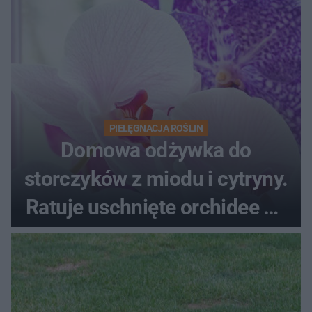
PIELĘGNACJA ROŚLIN
Domowa odżywka do
storczyków z miodu i cytryny.
Ratuje uschnięte orchidee po
upałach