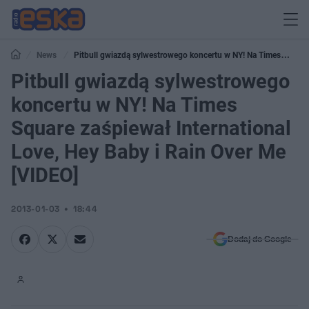
News
Pitbull gwiazdą sylwestrowego koncertu w NY! Na Times
Square zaśpiewał International Love, Hey Baby i Rain Over Me [VIDEO]
Pitbull gwiazdą sylwestrowego
koncertu w NY! Na Times
Square zaśpiewał International
Love, Hey Baby i Rain Over Me
[VIDEO]
2013-01-03
18:44
Dodaj do Google