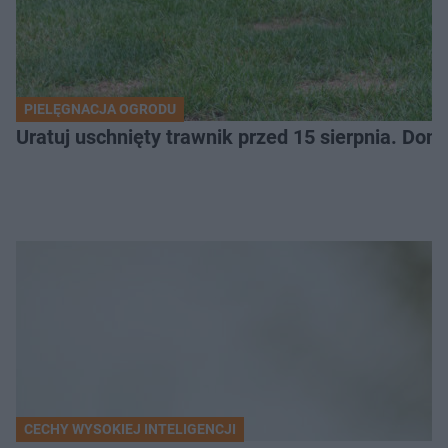
PIELĘGNACJA OGRODU
Uratuj uschnięty trawnik przed 15 sierpnia. Do
CECHY WYSOKIEJ INTELIGENCJI