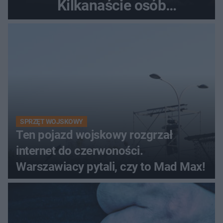
Kilkanaście osób
poszkodowanych, lądował
śmigłowiec LPR
SPRZĘT WOJSKOWY
Ten pojazd wojskowy rozgrzał
internet do czerwoności.
Warszawiacy pytali, czy to Mad Max!