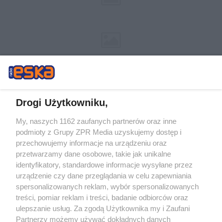
Drogi Użytkowniku,
My, naszych 1162 zaufanych partnerów oraz inne
Żaden utwór zamieszczony w serwisie nie może być powielany i
podmioty z Grupy ZPR Media uzyskujemy dostęp i
rozpowszechniany lub dalej rozpowszechniany w jakikolwiek sposób (w
tym także elektroniczny lub mechaniczny) na jakimkolwiek polu
przechowujemy informacje na urządzeniu oraz
eksploatacji w jakiejkolwiek formie, włącznie z umieszczaniem w Internecie
przetwarzamy dane osobowe, takie jak unikalne
bez pisemnej zgody właściciela praw. Jakiekolwiek użycie lub
wykorzystanie utworów w całości lub w części z naruszeniem prawa, tzn.
identyfikatory, standardowe informacje wysyłane przez
bez właściwej zgody, jest zabronione pod groźbą kary i może być ścigane
urządzenie czy dane przeglądania w celu zapewniania
prawnie.
spersonalizowanych reklam, wybór spersonalizowanych
treści, pomiar reklam i treści, badanie odbiorców oraz
ulepszanie usług. Za zgodą Użytkownika my i Zaufani
Partnerzy możemy używać dokładnych danych