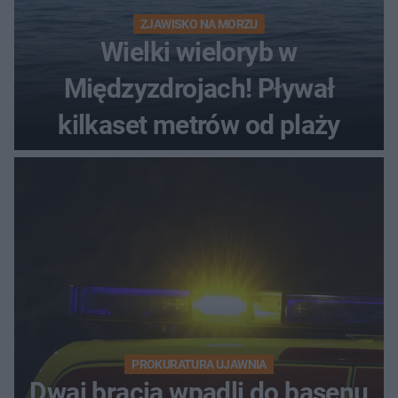
ZJAWISKO NA MORZU
Wielki wieloryb w
Międzyzdrojach! Pływał
kilkaset metrów od plaży
PROKURATURA UJAWNIA
Dwaj bracia wpadli do basenu