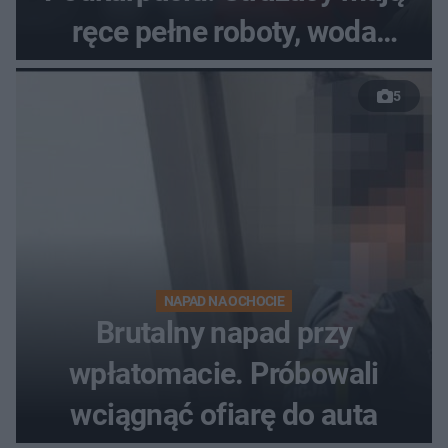
ręce pełne roboty, woda
zalewa posesje i budynki
5
NAPAD NA OCHOCIE
Brutalny napad przy
wpłatomacie. Próbowali
wciągnąć ofiarę do auta