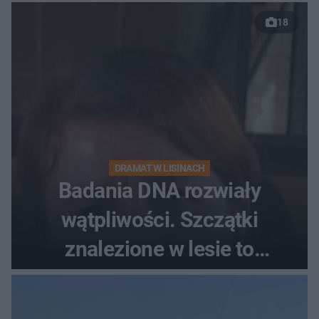
18
DRAMAT W LISINACH
Badania DNA rozwiały
wątpliwości. Szczątki
znalezione w lesie to
zaginiona Jowita Zielińska