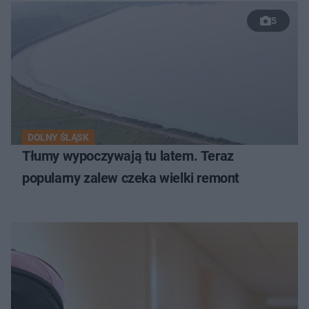
5
DOLNY ŚLĄSK
Tłumy wypoczywają tu latem. Teraz
popularny zalew czeka wielki remont