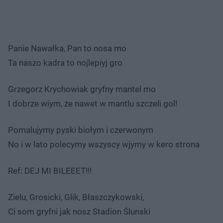
Panie Nawałka, Pan to nosa mo
Ta naszo kadra to nojlepiyj gro
Grzegorz Krychowiak gryfny mantel mo
I dobrze wiym, że nawet w mantlu szczeli gol!
Pomalujymy pyski biołym i czerwonym
No i w lato polecymy wszyscy wjymy w kero strona
Ref: DEJ MI BILEEET!!!
Zielu, Grosicki, Glik, Błaszczykowski,
Ci som gryfni jak nosz Stadion Ślunski