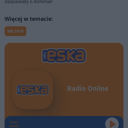
zaśpiewały o Achimie!
MŚ 2018
Radio Online
TERAZ
GRAMY