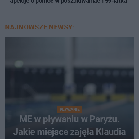
apeluje o pomoc w poszukiwaniach 59-latka
NAJNOWSZE NEWSY:
PŁYWANIE
ME w pływaniu w Paryżu.
Jakie miejsce zajęła Klaudia