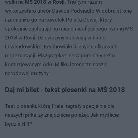
walki na
MŚ 2018 w Rosji
. Trio tym razem
wykorzystało utwór Dawida Podsiadło W dobrą stronę
i zamieniło go na kawałek Polska Dowej, który
spokojnie zasługuje na miano nieoficjalnego hymnu MŚ
2018 w Rosji. Dziewczyny śpiewają w nim o
Lewandowskim, Krychowiaku i innych piłkarzach
reprezentacji. Pisząc tekst nie zapomniały też o
kontuzjowanym Arku Miliku i trenerze naszej
narodowej drużyny.
Daj mi bilet - tekst piosenki na MŚ 2018
Test piosenki, którą Frele nagrały specjalnie dla
naszych piłkarzy znajdziecie poniżej. Jak myślicie
będzie HIT?