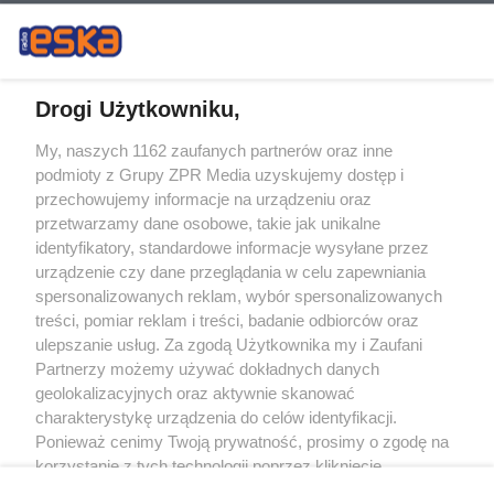
Drogi Użytkowniku,
My, naszych 1162 zaufanych partnerów oraz inne
Żaden utwór zamieszczony w serwisie nie może być powielany i
podmioty z Grupy ZPR Media uzyskujemy dostęp i
rozpowszechniany lub dalej rozpowszechniany w jakikolwiek sposób (w
tym także elektroniczny lub mechaniczny) na jakimkolwiek polu
przechowujemy informacje na urządzeniu oraz
eksploatacji w jakiejkolwiek formie, włącznie z umieszczaniem w Internecie
przetwarzamy dane osobowe, takie jak unikalne
bez pisemnej zgody właściciela praw. Jakiekolwiek użycie lub
wykorzystanie utworów w całości lub w części z naruszeniem prawa, tzn.
identyfikatory, standardowe informacje wysyłane przez
bez właściwej zgody, jest zabronione pod groźbą kary i może być ścigane
urządzenie czy dane przeglądania w celu zapewniania
prawnie.
spersonalizowanych reklam, wybór spersonalizowanych
treści, pomiar reklam i treści, badanie odbiorców oraz
ulepszanie usług. Za zgodą Użytkownika my i Zaufani
Partnerzy możemy używać dokładnych danych
geolokalizacyjnych oraz aktywnie skanować
charakterystykę urządzenia do celów identyfikacji.
O nas
Ponieważ cenimy Twoją prywatność, prosimy o zgodę na
korzystanie z tych technologii poprzez kliknięcie
Informacje prawne
„Akceptuję”. Zgoda jest dobrowolna i zawsze możesz ją