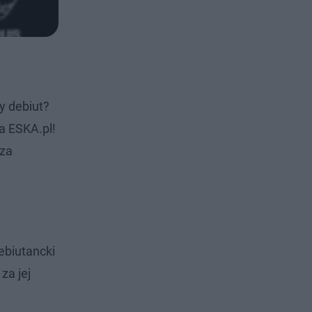
zy debiut?
a ESKA.pl!
sza
ebiutancki
za jej