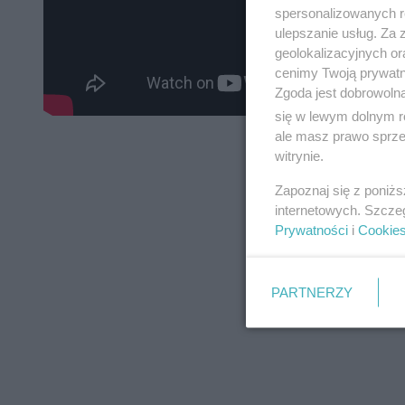
spersonalizowanych re
ulepszanie usług. Za
geolokalizacyjnych or
cenimy Twoją prywatno
Zgoda jest dobrowoln
się w lewym dolnym r
ale masz prawo sprzec
witrynie.
Zapoznaj się z poniż
internetowych. Szcze
Prywatności
i
Cookie
PARTNERZY