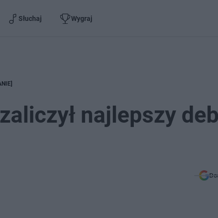
Słuchaj
Wygraj
ANIE]
 zaliczył najlepszy deb
Do