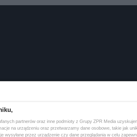
niku,
fanych partnerów oraz inne podmioty z Grupy ZPR Media uzyskujem
cje na urządzeniu oraz przetwarzamy dane osobowe, takie jak unika
je wysyłane przez urządzenie czy dane przeglądania w celu zapewn