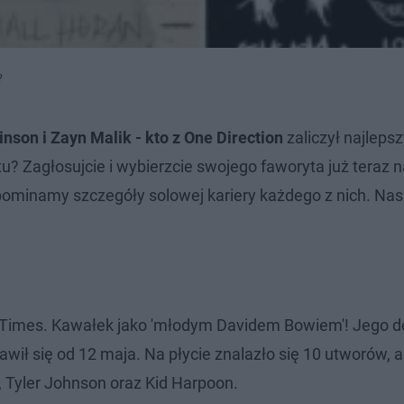
?
inson i Zayn Malik - kto z One Direction
zaliczył najleps
? Zagłosujcie i wybierzcie swojego faworyta już teraz n
ypominamy szczegóły solowej kariery każdego z nich. Na
e Times. Kawałek jako 'młodym Davidem Bowiem'! Jego d
jawił się od 12 maja. Na płycie znalazło się 10 utworów, a 
, Tyler Johnson oraz Kid Harpoon.