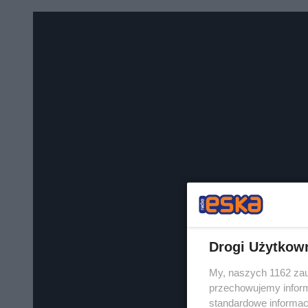
Drogi Użytkow
My, naszych 1162 zau
przechowujemy informa
standardowe informac