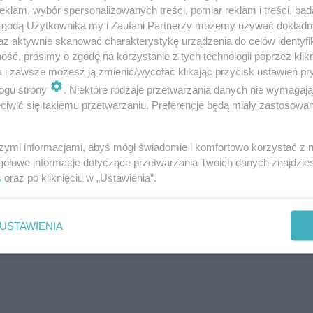
klam, wybór spersonalizowanych treści, pomiar reklam i treści, bad
 zgodą Użytkownika my i Zaufani Partnerzy możemy używać dokład
az aktywnie skanować charakterystykę urządzenia do celów identyfi
ść, prosimy o zgodę na korzystanie z tych technologii poprzez klikn
a i zawsze możesz ją zmienić/wycofać klikając przycisk ustawień pr
ogu strony
. Niektóre rodzaje przetwarzania danych nie wymagaj
iwić się takiemu przetwarzaniu. Preferencje będą miały zastosowanie
szymi informacjami, abyś mógł świadomie i komfortowo korzystać z
gółowe informacje dotyczące przetwarzania Twoich danych znajdzi
s
oraz po kliknięciu w „Ustawienia”.
USTAWIENIA