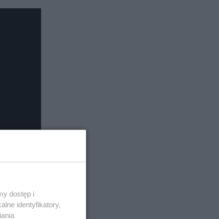
y dostęp i
lne identyfikatory,
iania