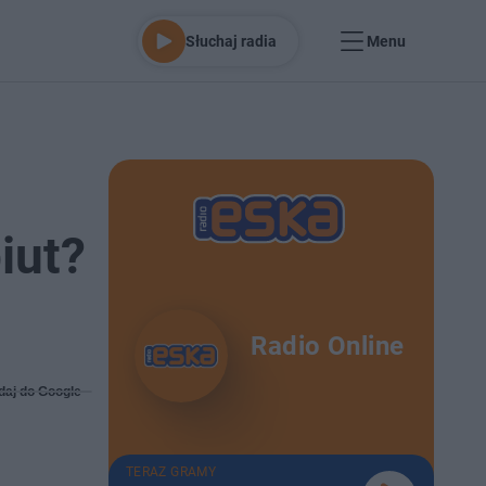
Słuchaj radia
Menu
iut?
Radio Online
daj do Google
TERAZ GRAMY