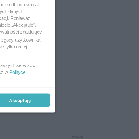
anie odbiorców oraz
nych danych
kacji. Ponieważ
ięcie „Akceptuję”.
ywatności znajdujący
ą zgody użytkownika,
 tylko na tej
 naszych serwisów
esz w
Polityce
Akceptuję