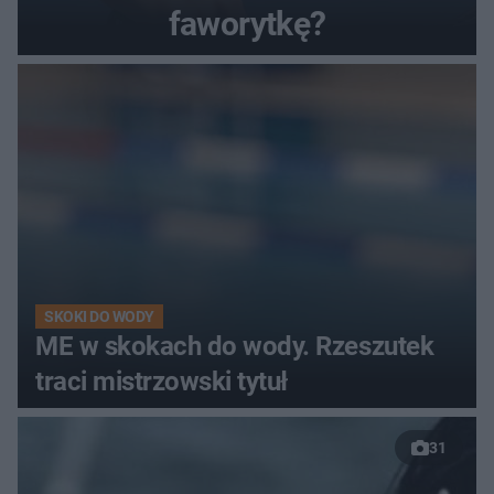
faworytkę?
SKOKI DO WODY
ME w skokach do wody. Rzeszutek
traci mistrzowski tytuł
31