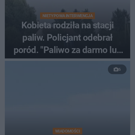
NIETYPOWA INTERWENCJA
Kobieta rodziła na stacji
paliw. Policjant odebrał
poród. "Paliwo za darmo lub
50 %!"
6
WIADOMOŚCI