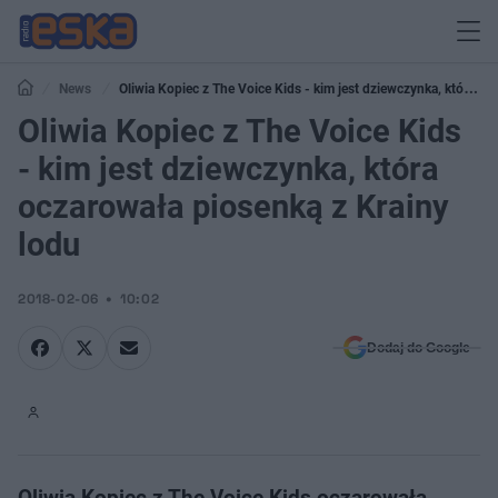
News
Oliwia Kopiec z The Voice Kids - kim jest dziewczynka, która
oczarowała piosenką z Krainy lodu
Oliwia Kopiec z The Voice Kids
- kim jest dziewczynka, która
oczarowała piosenką z Krainy
lodu
2018-02-06
10:02
Dodaj do Google
Oliwia Kopiec z The Voice Kids oczarowała