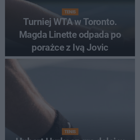
TENIS
Turniej WTA w Toronto.
Magda Linette odpada po
porażce z Ivą Jovic
TENIS