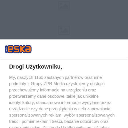
Drogi Użytkowniku,
My, naszych 1160 zaufanych partnerów oraz inne
Żaden utwór zamieszczony w serwisie nie może być powielany i
podmioty z Grupy ZPR Media uzyskujemy dostęp i
rozpowszechniany lub dalej rozpowszechniany w jakikolwiek sposób (w
tym także elektroniczny lub mechaniczny) na jakimkolwiek polu
przechowujemy informacje na urządzeniu oraz
eksploatacji w jakiejkolwiek formie, włącznie z umieszczaniem w Internecie
przetwarzamy dane osobowe, takie jak unikalne
bez pisemnej zgody właściciela praw. Jakiekolwiek użycie lub
wykorzystanie utworów w całości lub w części z naruszeniem prawa, tzn.
identyfikatory, standardowe informacje wysyłane przez
bez właściwej zgody, jest zabronione pod groźbą kary i może być ścigane
urządzenie czy dane przeglądania w celu zapewniania
prawnie.
spersonalizowanych reklam, wybór spersonalizowanych
treści, pomiar reklam i treści, badanie odbiorców oraz
ulepszanie usług. Za zgodą Użytkownika my i Zaufani