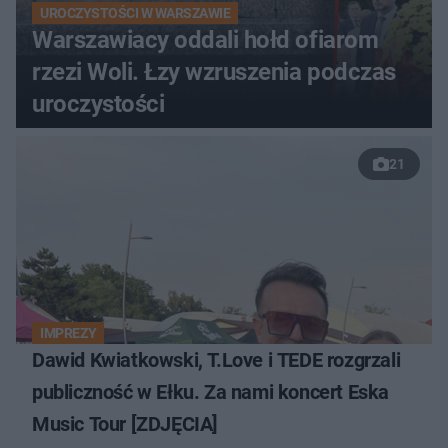
UROCZYSTOŚCI W WARSZAWIE
Warszawiacy oddali hołd ofiarom
rzezi Woli. Łzy wzruszenia podczas
uroczystości
21
IMPREZY
Dawid Kwiatkowski, T.Love i TEDE rozgrzali
publiczność w Ełku. Za nami koncert Eska
Music Tour [ZDJĘCIA]