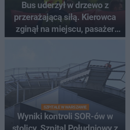
Bus uderzył w drzewo z
przerażającą siłą. Kierowca
zginął na miejscu, pasażer
walczy o życie
SZPITALE W WARSZAWIE
Wyniki kontroli SOR-ów w
stolicy. Szpital Południowy z