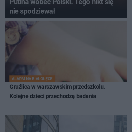
Putina wobec Polski. Tego nikt się
nie spodziewał
ALARM NA BIAŁOŁĘCE
Gruźlica w warszawskim przedszkolu.
Kolejne dzieci przechodzą badania