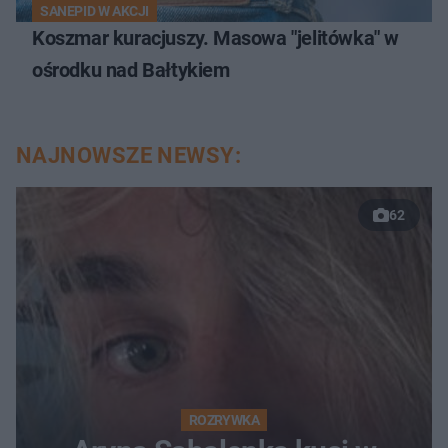
SANEPID W AKCJI
Koszmar kuracjuszy. Masowa "jelitówka" w
ośrodku nad Bałtykiem
NAJNOWSZE NEWSY:
62
ROZRYWKA