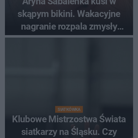
Aryna Sabalenka kusi w
skąpym bikini. Wakacyjne
nagranie rozpala zmysły
fanów
SIATKÓWKA
Klubowe Mistrzostwa Świata
siatkarzy na Śląsku. Czy