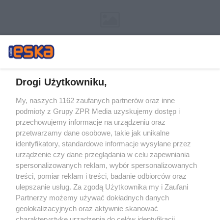
Drogi Użytkowniku,
My, naszych 1162 zaufanych partnerów oraz inne
Żaden utwór zamieszczony w serwisie nie może być powielany i
podmioty z Grupy ZPR Media uzyskujemy dostęp i
rozpowszechniany lub dalej rozpowszechniany w jakikolwiek sposób (w
tym także elektroniczny lub mechaniczny) na jakimkolwiek polu
przechowujemy informacje na urządzeniu oraz
eksploatacji w jakiejkolwiek formie, włącznie z umieszczaniem w Internecie
przetwarzamy dane osobowe, takie jak unikalne
bez pisemnej zgody właściciela praw. Jakiekolwiek użycie lub
wykorzystanie utworów w całości lub w części z naruszeniem prawa, tzn.
identyfikatory, standardowe informacje wysyłane przez
bez właściwej zgody, jest zabronione pod groźbą kary i może być ścigane
urządzenie czy dane przeglądania w celu zapewniania
prawnie.
spersonalizowanych reklam, wybór spersonalizowanych
treści, pomiar reklam i treści, badanie odbiorców oraz
ulepszanie usług. Za zgodą Użytkownika my i Zaufani
Partnerzy możemy używać dokładnych danych
geolokalizacyjnych oraz aktywnie skanować
charakterystykę urządzenia do celów identyfikacji.