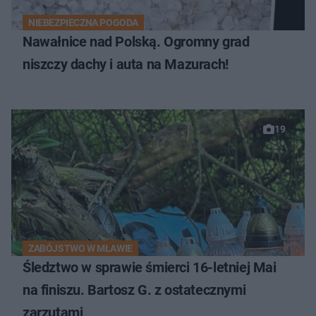
NIEBEZPIECZNA POGODA
Nawałnice nad Polską. Ogromny grad
niszczy dachy i auta na Mazurach!
19
ZABÓJSTWO W MŁAWIE
Śledztwo w sprawie śmierci 16-letniej Mai
na finiszu. Bartosz G. z ostatecznymi
zarzutami