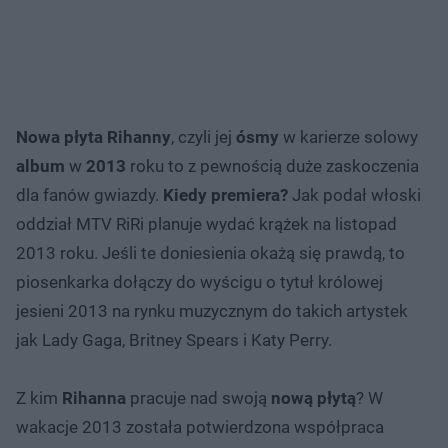
Nowa płyta Rihanny
, czyli jej
ósmy
w karierze solowy
album
w
2013
roku to z pewnością duże zaskoczenia
dla fanów gwiazdy.
Kiedy premiera?
Jak podał włoski
oddział MTV RiRi planuje wydać krążek na
listopad
2013 roku
. Jeśli te doniesienia okażą się prawdą, to
piosenkarka dołączy do wyścigu o tytuł królowej
jesieni 2013 na rynku muzycznym do takich artystek
jak Lady Gaga, Britney Spears i Katy Perry.
Z kim
Rihanna
pracuje nad swoją
nową płytą
? W
wakacje 2013 została potwierdzona współpraca