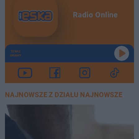
Radio Online
TERAZ
GRAMY
NAJNOWSZE Z DZIAŁU NAJNOWSZE