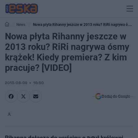
News
Nowa płyta Rihanny jeszcze w 2013 roku? RiRi nagrywa ósmy
krążek! Kiedy premiera? Z kim pracuje? [VIDEO]
Nowa płyta Rihanny jeszcze w
2013 roku? RiRi nagrywa ósmy
krążek! Kiedy premiera? Z kim
pracuje? [VIDEO]
2013-08-09
16:50
Dodaj do Google
Rihanna dołącza do wyścigu o tytuł królowej