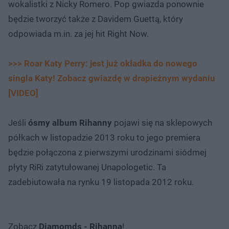
wokalistki z Nicky Romero. Pop gwiazda ponownie
będzie tworzyć także z Davidem Guettą, który
odpowiada m.in. za jej hit Right Now.
>>> Roar Katy Perry: jest już okładka do nowego
singla Katy! Zobacz gwiazdę w drapieżnym wydaniu
[VIDEO]
Jeśli
ósmy album Rihanny
pojawi się na sklepowych
półkach w listopadzie 2013 roku to jego premiera
będzie połączona z pierwszymi urodzinami siódmej
płyty RiRi zatytułowanej Unapologetic. Ta
zadebiutowała na rynku 19 listopada 2012 roku.
Zobacz
Diamomds - Rihanna
!