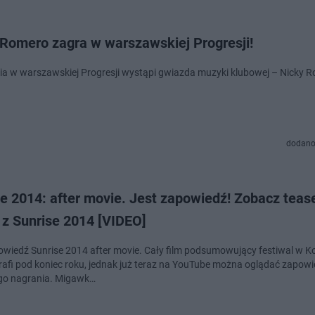
 Romero zagra w warszawskiej Progresji!
dodano
e 2014: after movie. Jest zapowiedź! Zobacz tease
 z Sunrise 2014 [VIDEO]
owiedź Sunrise 2014 after movie. Cały film podsumowujący festiwal w K
 trafi pod koniec roku, jednak już teraz na YouTube można oglądać zapow
ego nagrania. Migawk…