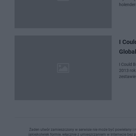
holender
I Coul
Global
I Could B
2013 rok
zestawien
Żaden utwór zamieszczony w serwisie nie może być powielany i r
jakiejkolwiek formie, włącznie z umieszczaniem w Internecie bez 