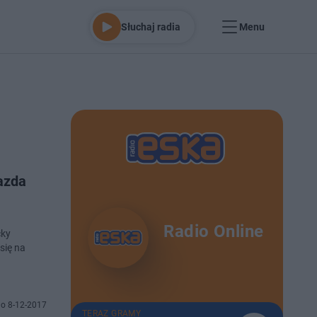
Słuchaj radia
Menu
azda
Radio Online
cky
się na
o 8-12-2017
TERAZ GRAMY