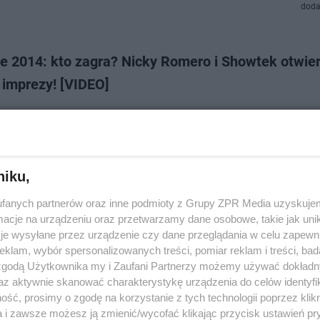
doda
e 2014: kto zagra? Nicky Romero i Showtek otwier
 imprezy! [VIDEO]
Festival 2014: kto wystąpi? Znamy już pierwsze 5 nazwisk wykonawców, 
ożna posłuchać w Kołobrzegu już w nadchodzące wakacje! Będą to mię
mero i …
niku,
dodan
fanych partnerów oraz inne podmioty z Grupy ZPR Media uzyskujem
cje na urządzeniu oraz przetwarzamy dane osobowe, takie jak unika
 Romero vs. Krewella - Legacy. Nowy klip siódmeg
je wysyłane przez urządzenie czy dane przeglądania w celu zapewn
klam, wybór spersonalizowanych treści, pomiar reklam i treści, bad
a [VIDEO]
 zgodą Użytkownika my i Zaufani Partnerzy możemy używać dokład
az aktywnie skanować charakterystykę urządzenia do celów identyfi
najlepszych DJ'ów świata wypuścił długo oczekiwany teledysk do hitu Le
ść, prosimy o zgodę na korzystanie z tych technologii poprzez klikn
przy współpracy z grupą Krewella. Zobacz nowe video na ESKA.pl!
a i zawsze możesz ją zmienić/wycofać klikając przycisk ustawień pr