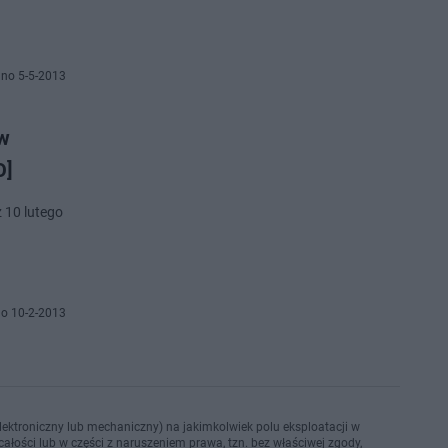
no 5-5-2013
 w
O]
z 10 lutego
o 10-2-2013
ektroniczny lub mechaniczny) na jakimkolwiek polu eksploatacji w
ałości lub w części z naruszeniem prawa, tzn. bez właściwej zgody,