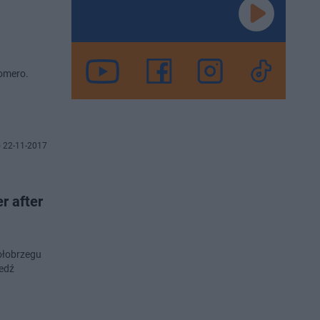
22 grudnia w warszawskiej Progresji wystąpi gwiazda muzyki klubowej – Nicky Romero.
 22-11-2017
r after
ołobrzegu
iedź