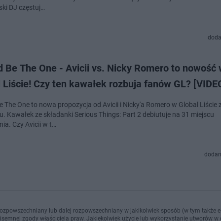
ski DJ częstuj…
doda
d Be The One - Avicii vs. Nicky Romero to nowość
 Liście! Czy ten kawałek rozbuja fanów GL? [VIDE
e The One to nowa propozycja od Avicii i Nicky'a Romero w Global Liście 
u. Kawałek ze składanki Serious Things: Part 2 debiutuje na 31 miejscu
ia. Czy Avicii w t…
dodan
ozpowszechniany lub dalej rozpowszechniany w jakikolwiek sposób (w tym także el
pisemnej zgody właściciela praw. Jakiekolwiek użycie lub wykorzystanie utworów w c