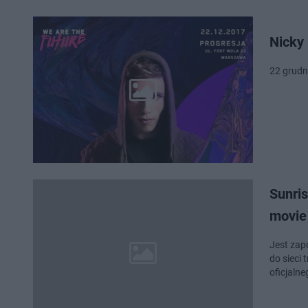
Nicky
Sunris
movie
Jest zap
do sieci
oficjaln