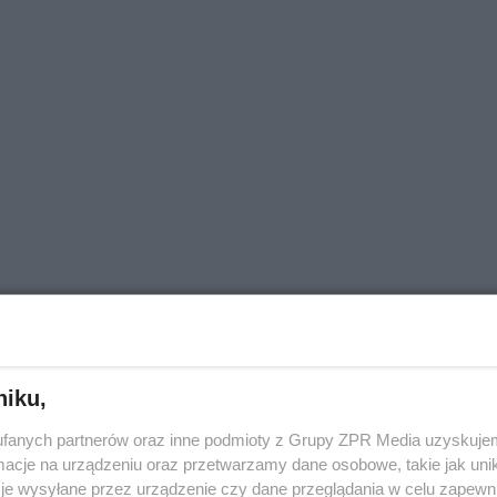
AJNOWSZE
niku,
fanych partnerów oraz inne podmioty z Grupy ZPR Media uzyskujem
cje na urządzeniu oraz przetwarzamy dane osobowe, takie jak unika
je wysyłane przez urządzenie czy dane przeglądania w celu zapewn