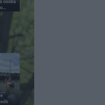
na osoba
do
ie
osób