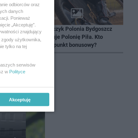
anie odbiorców oraz
nych danych
kacji. Ponieważ
ŻUŻEL
ięcie „Akceptuję”.
awansem
Abramczyk Polonia Bydgoszcz
ywatności znajdujący
ie
deklasuje Polonię Piła. Kto
ą zgody użytkownika,
zdobył punkt bonusowy?
 tylko na tej
 naszych serwisów
esz w
Polityce
Akceptuję