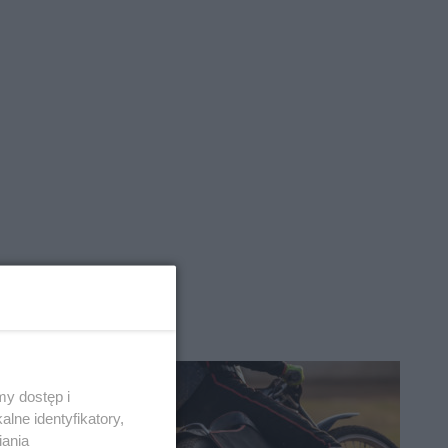
y dostęp i
lne identyfikatory,
iania