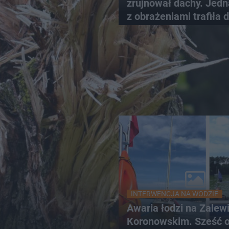
zrujnował dachy. Jed
z obrażeniami trafiła 
szpitala
INTERWENCJA NA WODZIE
Awaria łodzi na Zalew
Koronowskim. Sześć 