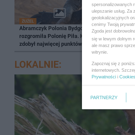
spersonalizowanych re
ulepszanie usług. Za
geolokalizacyjnych or
ŻUŻEL
TENIS
cenimy Twoją prywatno
Abramczyk Polonia Bydgoszcz
Challen
Zgoda jest dobrowoln
rozgromiła Polonię Piła. Kto
Polski t
się w lewym dolnym r
zdobył najwięcej punktów?
ale masz prawo sprzec
witrynie.
LOKALNIE:
Zapoznaj się z poniż
internetowych. Szcze
Prywatności
i
Cookie
PARTNERZY