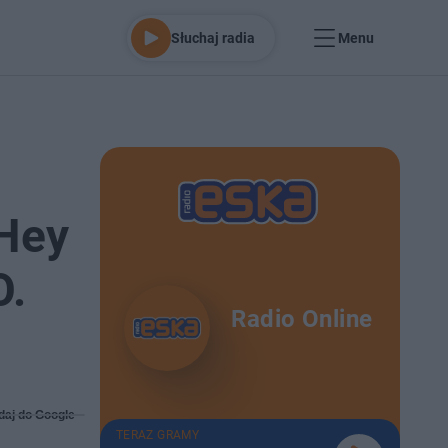
Słuchaj radia
Menu
 Hey
O.
Radio Online
daj do Google
TERAZ GRAMY