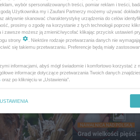
klam, wybór spersonalizowanych treści, pomiar reklam i treści, bad
 zgodą Użytkownika my i Zaufani Partnerzy możemy używać dokład
az aktywnie skanować charakterystykę urządzenia do celów identyfi
TENIS
ść, prosimy o zgodę na korzystanie z tych technologii poprzez klikn
ger ATP w Kozerkach.
Iga Świątek z pewnym 
a i zawsze możesz ją zmienić/wycofać klikając przycisk ustawień pr
enisista odpadł z turnieju
w WTA Toronto. Kto będz
ogu strony
. Niektóre rodzaje przetwarzania danych nie wymagaj
następną rywalką?
iwić się takiemu przetwarzaniu. Preferencje będą miały zastosowanie
szymi informacjami, abyś mógł świadomie i komfortowo korzystać z
gółowe informacje dotyczące przetwarzania Twoich danych znajdzi
s
oraz po kliknięciu w „Ustawienia”.
USTAWIENIA
NAWAŁNICA NAD POLSKĄ
Grad wielkości pięści