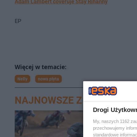
Adam Lambert coveruje Stay Rihanny
EP
Nelly
nowa płyta
NAJNOWSZE Z DZIAŁU N
Drogi Użytkow
My, naszych 1162 zau
przechowujemy informa
standardowe informac