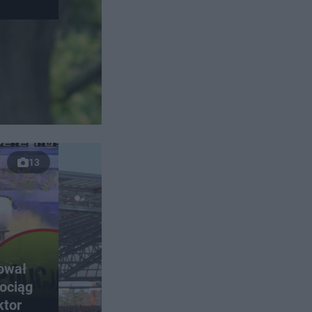
13
rował
ociąg
ktor