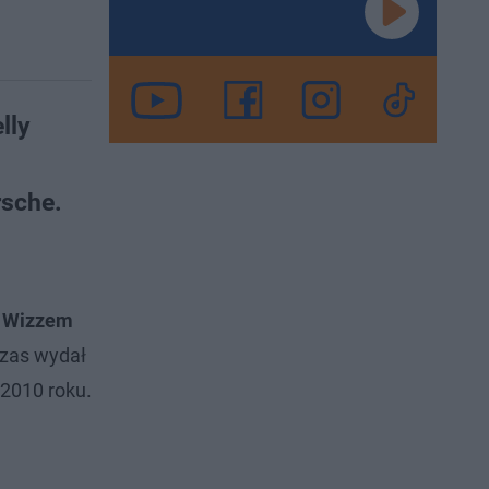
lly
rsche.
i
Wizzem
zas wydał
 2010 roku.