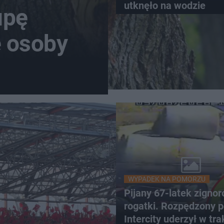
utknęło na wodzie
upę
e osoby
WYPADEK NA POMORZU
Pijany 67-latek zigno
rogatki. Rozpędzony p
Intercity uderzył w tra