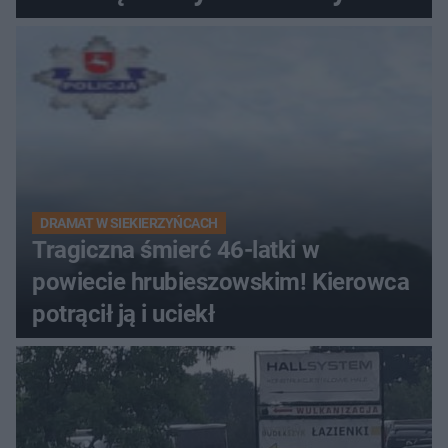
zabytki, bywał tu nawet król
DRAMAT W SIEKIERZYŃCACH
Tragiczna śmierć 46-latki w
powiecie hrubieszowskim! Kierowca
potrącił ją i uciekł