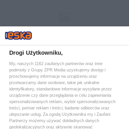
Drogi Użytkowniku,
My, naszych 1162 zaufanych partnerów oraz inne
Żaden utwór zamieszczony w serwisie nie może być powielany i
podmioty z Grupy ZPR Media uzyskujemy dostęp i
rozpowszechniany lub dalej rozpowszechniany w jakikolwiek sposób (w
przechowujemy informacje na urządzeniu oraz
tym także elektroniczny lub mechaniczny) na jakimkolwiek polu
eksploatacji w jakiejkolwiek formie, włącznie z umieszczaniem w
przetwarzamy dane osobowe, takie jak unikalne
Internecie bez pisemnej zgody właściciela praw. Jakiekolwiek użycie lub
identyfikatory, standardowe informacje wysyłane przez
wykorzystanie utworów w całości lub w części z naruszeniem prawa,
tzn. bez właściwej zgody, jest zabronione pod groźbą kary i może być
urządzenie czy dane przeglądania w celu zapewniania
ścigane prawnie.
spersonalizowanych reklam, wybór spersonalizowanych
treści, pomiar reklam i treści, badanie odbiorców oraz
ulepszanie usług. Za zgodą Użytkownika my i Zaufani
Partnerzy możemy używać dokładnych danych
geolokalizacyjnych oraz aktywnie skanować