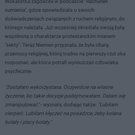
Wokalistka zagościła w podcaście "Rachunek
sumienia", gdzie opowiedziała o swoich
doświadczeniach związanych z ruchem religijnym, do
którego należała. Już wcześniej określała swoją byłą
wspólnotę o charakterze protestanckim mianem
"sekty". Teraz Niemen przyznała, że była ofiarą
przemocy religijnej, którą trudno na pierwszy rzut oka
rozpoznać, ale która potrafi wyniszczać człowieka
psychicznie.
"Zostałam wykorzystana. Oczywiście na własne
życzenie, bo takie decyzje podejmowałam. Dałam się
zmanipulować"
- wyznała, dodając także:
"Lubiłam
cierpieć. Lubiłam klęczeć na posadzce, żeby kolana
bolały i plecy bolały."