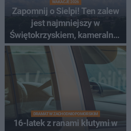
WAKACJE 2026
Zapomnij o Sielpi! Ten zalew
jest najmniejszy w
Świętokrzyskiem, kameralny i
bez tłumów
DRAMAT W ZACHODNIOPOMORSKIM
16-latek z ranami kłutymi w