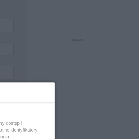
y dostęp i
lne identyfikatory,
iania