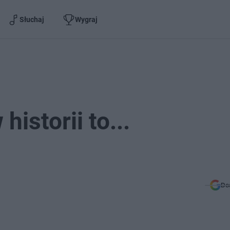
Słuchaj
Wygraj
historii to...
Do