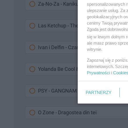
Za-No-Za - Kanikuły
spersonalizowanych re
ulepszanie usług. Za
geolokalizacyjnych or
cenimy Twoją prywatno
Las Ketchup - The Ketchup (Asereje)
Zgoda jest dobrowoln
się w lewym dolnym r
ale masz prawo sprzec
Ivan i Delfin - Czarne oczy
witrynie.
Zapoznaj się z poniż
internetowych. Szcze
Yolanda Be Cool & DCUP - We No Spea
Prywatności
i
Cookie
PSY - GANGNAM STYLE
PARTNERZY
O Zone - Dragostea din tei