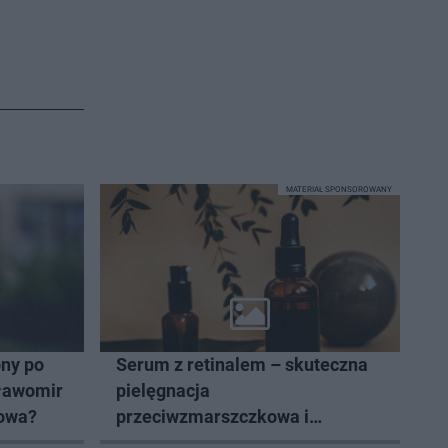
MATERIAŁ SPONSOROWANY
ny po
Serum z retinalem – skuteczna
Sławomir
pielęgnacja
łowa?
przeciwzmarszczkowa i
regenerująca