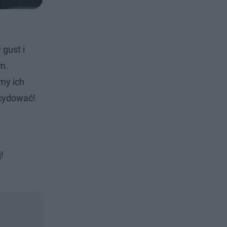
 gust i
m.
my ich
ecydować!
!