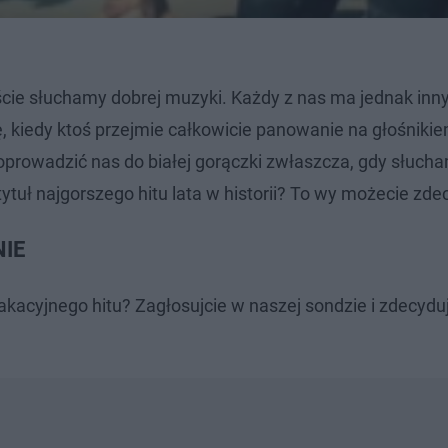
iście słuchamy dobrej muzyki. Każdy z nas ma jednak inny
 kiedy ktoś przejmie całkowicie panowanie na głośnikie
doprowadzić nas do białej gorączki zwłaszcza, gdy słucha
tytuł najgorszego hitu lata w historii? To wy możecie zd
NIE
kacyjnego hitu? Zagłosujcie w naszej sondzie i zdecyduj