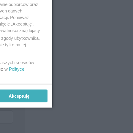
anie odbiorców oraz
nych danych
kacji. Ponieważ
ięcie „Akceptuję”.
ywatności znajdujący
ą zgody użytkownika,
 tylko na tej
 naszych serwisów
esz w
Polityce
Akceptuję