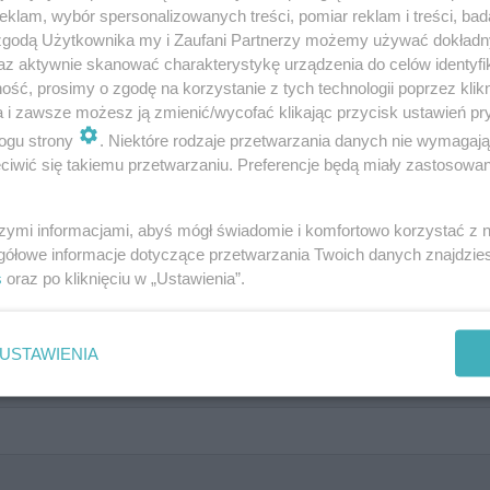
klam, wybór spersonalizowanych treści, pomiar reklam i treści, bad
 zgodą Użytkownika my i Zaufani Partnerzy możemy używać dokład
az aktywnie skanować charakterystykę urządzenia do celów identyfi
ść, prosimy o zgodę na korzystanie z tych technologii poprzez klikn
a i zawsze możesz ją zmienić/wycofać klikając przycisk ustawień pr
ogu strony
. Niektóre rodzaje przetwarzania danych nie wymagaj
iwić się takiemu przetwarzaniu. Preferencje będą miały zastosowanie
szymi informacjami, abyś mógł świadomie i komfortowo korzystać z
gółowe informacje dotyczące przetwarzania Twoich danych znajdzi
k Americano
s
oraz po kliknięciu w „Ustawienia”.
USTAWIENIA