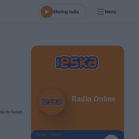
Słuchaj radia
Menu
Radio Online
daj do Google
TERAZ GRAMY