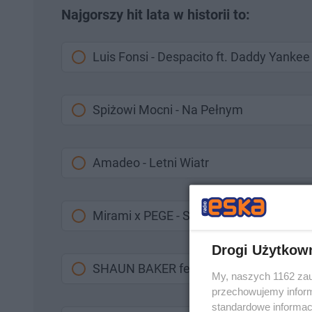
Najgorszy hit lata w historii to:
Luis Fonsi - Despacito ft. Daddy Yankee
Spiżowi Mocni - Na Pełnym
Amadeo - Letni Wiatr
Mirami x PEGE - Seksualna Niebezpiec
Drogi Użytkow
SHAUN BAKER feat Malloy - Hey Hi Hel
My, naszych 1162 zau
przechowujemy informa
standardowe informac