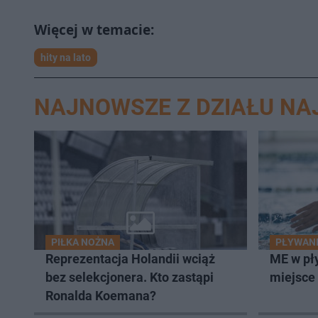
hity na lato
NAJNOWSZE Z DZIAŁU N
PIŁKA NOŻNA
PŁYWAN
Reprezentacja Holandii wciąż
ME w pł
bez selekcjonera. Kto zastąpi
miejsce 
Ronalda Koemana?