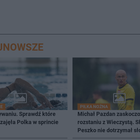
AJNOWSZE
IE
PIŁKA NOŻNA
ywaniu. Sprawdź które
Michał Pazdan zaskoczo
zajęła Polka w sprincie
rozstaniu z Wieczystą. 
Peszko nie dotrzymał s