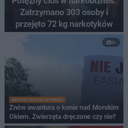
Potężny cios w narkobiznes.
Zatrzymano 303 osoby i
przejęto 72 kg narkotyków
22
NIEKOŃCZĄCA SIĘ OPOWIEŚĆ
Znów awantura o konie nad Morskim
Okiem. Zwierzęta dręczone czy nie?