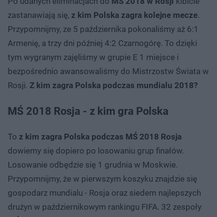
Po udanych eliminacjach do
MŚ 2018 w Rosji
kibicie
zastanawiają się,
z kim Polska zagra kolejne mecze
.
Przypomnijmy, ze 5 października pokonaliśmy aż 6:1
Armenię, a trzy dni później 4:2 Czarnogórę. To dzięki
tym wygranym zajęliśmy w grupie E 1 miejsce i
bezpośrednio awansowaliśmy do Mistrzostw Świata w
Rosji.
Z kim zagra Polska podczas mundialu 2018?
MŚ 2018 Rosja - z kim gra Polska
To
z kim zagra Polska podczas MŚ 2018 Rosja
dowiemy się dopiero po losowaniu grup finałów.
Losowanie odbędzie się 1 grudnia w Moskwie.
Przypomnijmy, że w pierwszym koszyku znajdzie się
gospodarz mundialu - Rosja oraz siedem najlepszych
drużyn w październikowym rankingu FIFA. 32 zespoły