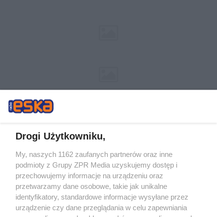
Drogi Użytkowniku,
My, naszych 1162 zaufanych partnerów oraz inne
Żaden utwór zamieszczony w serwisie nie może być powielany i
podmioty z Grupy ZPR Media uzyskujemy dostęp i
rozpowszechniany lub dalej rozpowszechniany w jakikolwiek sposób (w
tym także elektroniczny lub mechaniczny) na jakimkolwiek polu
przechowujemy informacje na urządzeniu oraz
eksploatacji w jakiejkolwiek formie, włącznie z umieszczaniem w Internecie
przetwarzamy dane osobowe, takie jak unikalne
bez pisemnej zgody właściciela praw. Jakiekolwiek użycie lub
identyfikatory, standardowe informacje wysyłane przez
wykorzystanie utworów w całości lub w części z naruszeniem prawa, tzn.
bez właściwej zgody, jest zabronione pod groźbą kary i może być ścigane
urządzenie czy dane przeglądania w celu zapewniania
prawnie.