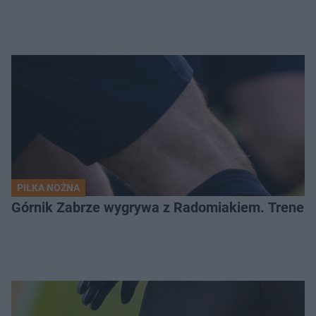
PIŁKA NOŻNA
Górnik Zabrze wygrywa z Radomiakiem. Trener