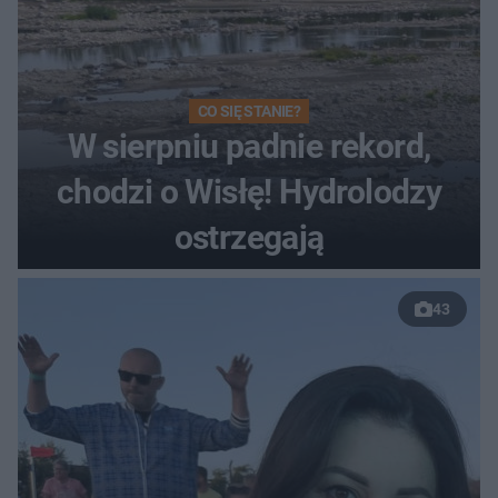
CO SIĘ STANIE?
W sierpniu padnie rekord,
chodzi o Wisłę! Hydrolodzy
ostrzegają
43