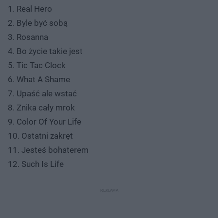
1. Real Hero
2. Byle być sobą
3. Rosanna
4. Bo życie takie jest
5. Tic Tac Clock
6. What A Shame
7. Upaść ale wstać
8. Znika cały mrok
9. Color Of Your Life
10. Ostatni zakręt
11. Jesteś bohaterem
12. Such Is Life