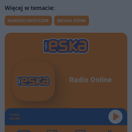
NOWOŚCI MUZYCZNE
MICHAŁ SZPAK
Radio Online
TERAZ
GRAMY