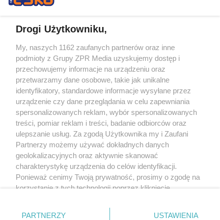
Drogi Użytkowniku,
My, naszych 1162 zaufanych partnerów oraz inne
Żaden utwór zamieszczony w serwisie nie może być powielany i
podmioty z Grupy ZPR Media uzyskujemy dostęp i
rozpowszechniany lub dalej rozpowszechniany w jakikolwiek sposób (w
tym także elektroniczny lub mechaniczny) na jakimkolwiek polu
przechowujemy informacje na urządzeniu oraz
eksploatacji w jakiejkolwiek formie, włącznie z umieszczaniem w Internecie
przetwarzamy dane osobowe, takie jak unikalne
bez pisemnej zgody właściciela praw. Jakiekolwiek użycie lub
wykorzystanie utworów w całości lub w części z naruszeniem prawa, tzn.
identyfikatory, standardowe informacje wysyłane przez
bez właściwej zgody, jest zabronione pod groźbą kary i może być ścigane
urządzenie czy dane przeglądania w celu zapewniania
prawnie.
spersonalizowanych reklam, wybór spersonalizowanych
treści, pomiar reklam i treści, badanie odbiorców oraz
ulepszanie usług. Za zgodą Użytkownika my i Zaufani
Partnerzy możemy używać dokładnych danych
geolokalizacyjnych oraz aktywnie skanować
charakterystykę urządzenia do celów identyfikacji.
O nas
Ponieważ cenimy Twoją prywatność, prosimy o zgodę na
korzystanie z tych technologii poprzez kliknięcie
Informacje prawne
„Akceptuję”. Zgoda jest dobrowolna i zawsze możesz ją
zmienić/wycofać klikając przycisk ustawień prywatności
Nasze serwisy
PARTNERZY
USTAWIENIA