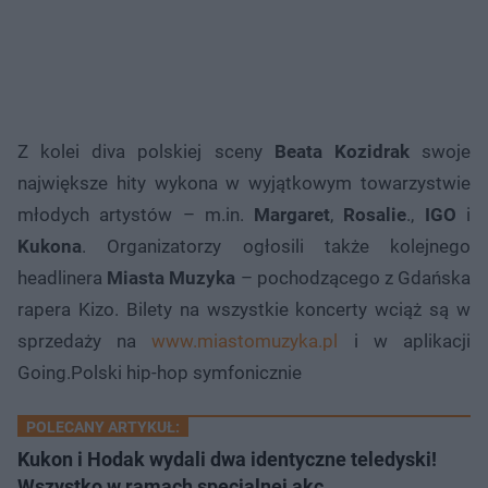
Z kolei diva polskiej sceny
Beata Kozidrak
swoje
największe hity wykona w wyjątkowym towarzystwie
młodych artystów – m.in.
Margaret
,
Rosalie
.,
IGO
i
Kukona
. Organizatorzy ogłosili także kolejnego
headlinera
Miasta Muzyka
– pochodzącego z Gdańska
rapera Kizo. Bilety na wszystkie koncerty wciąż są w
sprzedaży na
www.miastomuzyka.pl
i w aplikacji
Going.Polski hip-hop symfonicznie
POLECANY ARTYKUŁ:
Kukon i Hodak wydali dwa identyczne teledyski!
Wszystko w ramach specjalnej akc…