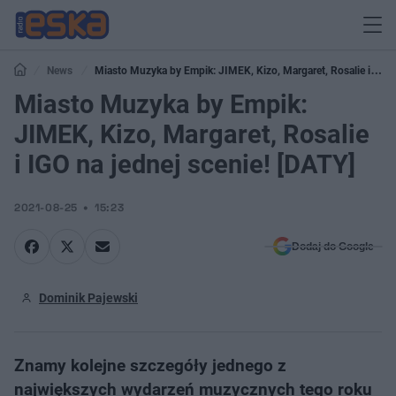
News
Miasto Muzyka by Empik: JIMEK, Kizo, Margaret, Rosalie i IGO
na jednej scenie! [DATY]
Miasto Muzyka by Empik:
JIMEK, Kizo, Margaret, Rosalie
i IGO na jednej scenie! [DATY]
2021-08-25
15:23
Dodaj do Google
Dominik Pajewski
Znamy kolejne szczegóły jednego z
największych wydarzeń muzycznych tego roku