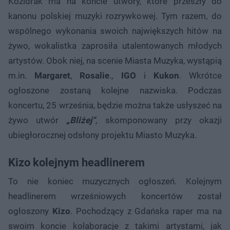
Kozidrak ma na koncie utwory, które przeszły do
kanonu polskiej muzyki rozrywkowej. Tym razem, do
wspólnego wykonania swoich największych hitów na
żywo, wokalistka zaprosiła utalentowanych młodych
artystów. Obok niej, na scenie Miasta Muzyka, wystąpią
m.in.
Margaret
,
Rosalie
.,
IGO
i
Kukon
. Wkrótce
ogłoszone zostaną kolejne nazwiska. Podczas
koncertu, 25 września, będzie można także usłyszeć na
żywo utwór
„Bliżej”
, skomponowany przy okazji
ubiegłorocznej odsłony projektu Miasto Muzyka.
Kizo kolejnym headlinerem
To nie koniec muzycznych ogłoszeń. Kolejnym
headlinerem wrześniowych koncertów został
ogłoszony
Kizo
. Pochodzący z Gdańska raper ma na
swoim koncie kolaboracje z takimi artystami, jak