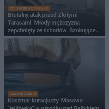
CO TAM SIĘ WYDARZYŁO?
Brutalny atak przed Złotymi
Tarasami. Młody mężczyzna
zepchnięty ze schodów. Szokujące
nagranie krąży po sieci
SANEPID W AKCJI
Koszmar kuracjuszy. Masowa
"jelitówka" w ośrodku nad Bałtykiem