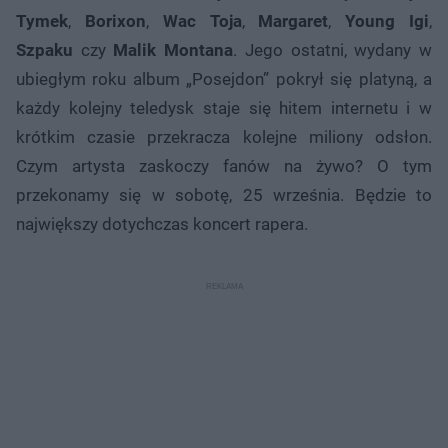
Tymek
,
Borixon
,
Wac Toja
,
Margaret
,
Young Igi
,
Szpaku
czy
Malik Montana
. Jego ostatni, wydany w
ubiegłym roku album „Posejdon” pokrył się platyną, a
każdy kolejny teledysk staje się hitem internetu i w
krótkim czasie przekracza kolejne miliony odsłon.
Czym artysta zaskoczy fanów na żywo? O tym
przekonamy się w sobotę, 25 września. Będzie to
największy dotychczas koncert rapera.