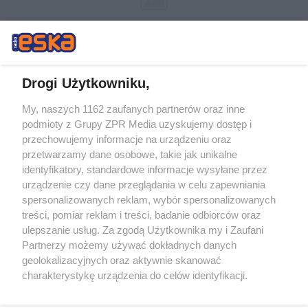
Drogi Użytkowniku,
My, naszych 1162 zaufanych partnerów oraz inne
Żaden utwór zamieszczony w serwisie nie może być powielany i
podmioty z Grupy ZPR Media uzyskujemy dostęp i
rozpowszechniany lub dalej rozpowszechniany w jakikolwiek sposób (w
tym także elektroniczny lub mechaniczny) na jakimkolwiek polu
przechowujemy informacje na urządzeniu oraz
eksploatacji w jakiejkolwiek formie, włącznie z umieszczaniem w
przetwarzamy dane osobowe, takie jak unikalne
Internecie bez pisemnej zgody właściciela praw. Jakiekolwiek użycie lub
identyfikatory, standardowe informacje wysyłane przez
wykorzystanie utworów w całości lub w części z naruszeniem prawa,
tzn. bez właściwej zgody, jest zabronione pod groźbą kary i może być
urządzenie czy dane przeglądania w celu zapewniania
ścigane prawnie.
spersonalizowanych reklam, wybór spersonalizowanych
treści, pomiar reklam i treści, badanie odbiorców oraz
ulepszanie usług. Za zgodą Użytkownika my i Zaufani
Partnerzy możemy używać dokładnych danych
geolokalizacyjnych oraz aktywnie skanować
charakterystykę urządzenia do celów identyfikacji.
Ponieważ cenimy Twoją prywatność, prosimy o zgodę na
O nas
korzystanie z tych technologii poprzez kliknięcie