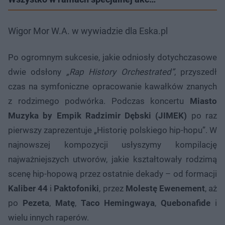
Wigor Mor W.A. w wywiadzie dla Eska.pl
Po ogromnym sukcesie, jakie odniosły dotychczasowe
dwie odsłony
„Rap History Orchestrated”
, przyszedł
czas na symfoniczne opracowanie kawałków znanych
z rodzimego podwórka. Podczas koncertu
Miasto
Muzyka by Empik
Radzimir Dębski (JIMEK)
po raz
pierwszy zaprezentuje „Historię polskiego hip-hopu”. W
najnowszej kompozycji usłyszymy kompilację
najważniejszych utworów, jakie kształtowały rodzimą
scenę hip-hopową przez ostatnie dekady – od formacji
Kaliber 44
i
Paktofoniki
, przez
Molestę Ewenement
, aż
po
Pezeta
,
Matę
,
Taco Hemingwaya
,
Quebonafide
i
wielu innych raperów.