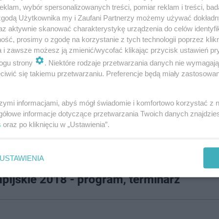
klam, wybór spersonalizowanych treści, pomiar reklam i treści, bad
 zgodą Użytkownika my i Zaufani Partnerzy możemy używać dokład
az aktywnie skanować charakterystykę urządzenia do celów identyfi
ść, prosimy o zgodę na korzystanie z tych technologii poprzez klikn
a i zawsze możesz ją zmienić/wycofać klikając przycisk ustawień pr
ogu strony
. Niektóre rodzaje przetwarzania danych nie wymagaj
iwić się takiemu przetwarzaniu. Preferencje będą miały zastosowanie
szymi informacjami, abyś mógł świadomie i komfortowo korzystać z
gółowe informacje dotyczące przetwarzania Twoich danych znajdzi
s
oraz po kliknięciu w „Ustawienia”.
nerów. Szkoleniowiec za zwycięstwo swojego zawodnika 
, a za 25 tysięcy zł.
USTAWIENIA
pijskie 2018 - program, terminarz