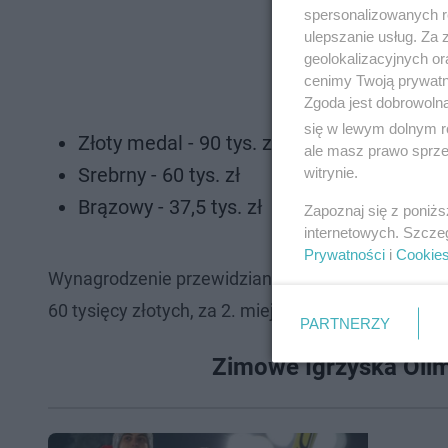
spersonalizowanych re
ulepszanie usług. Za
geolokalizacyjnych or
cenimy Twoją prywatno
Zgoda jest dobrowoln
się w lewym dolnym r
Złoty medal - 90 tys. zł
ale masz prawo sprzec
Srebrny - 60 tys. zł
witrynie.
Brązowy - 37,5 tys. zł
Zapoznaj się z poniż
internetowych. Szcze
Prywatności
i
Cookie
Wynagrodzenie przewidziane jest również dla tre
60 tysięcy złotych, za 2. miejsce 40 tysięcy złotych
PARTNERZY
Zimowe Igrzyska Olim