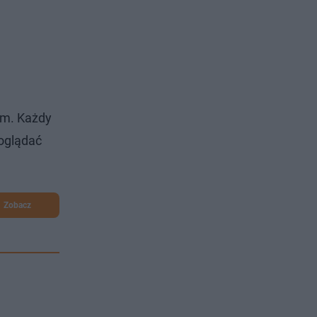
om. Każdy
 oglądać
Zobacz