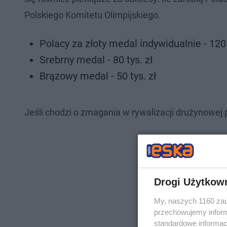
Polskiego Komitetu Olimpijskiego.
Polacy za złoty medal indywidualnie - 120 
Srebrny medal - 80 tys. zł
Brązowy medal - 50 tys. zł
Jeśli chodzi o zmagania w rywalizacji drużynowej
Drogi Użytkow
My, naszych 1160 zau
przechowujemy informa
standardowe informac