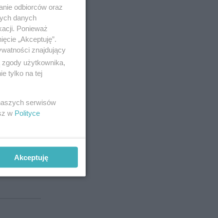
anie odbiorców oraz
nych danych
kacji. Ponieważ
ięcie „Akceptuję”.
ywatności znajdujący
ą zgody użytkownika,
 tylko na tej
 naszych serwisów
esz w
Polityce
dostanie
Akceptuję