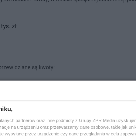
tys. zł
 przewidziane są kwoty:
niku,
fanych partnerów oraz inne podmioty z Grupy ZPR Media uzyskujem
cje na urządzeniu oraz przetwarzamy dane osobowe, takie jak unika
je wysyłane przez urządzenie czy dane przeglądania w celu zapewn