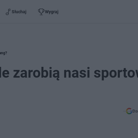
Słuchaj
Wygraj
zang?
le zarobią nasi sport
Do