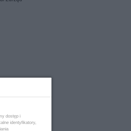
y dostęp i
lne identyfikatory,
iania