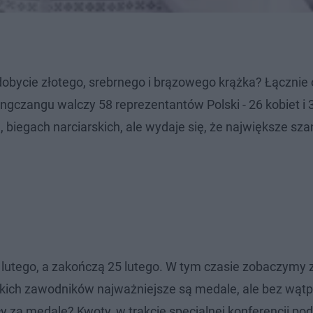
dobycie złotego, srebrnego i brązowego krążka? Łącznie
ngczangu walczy 58 reprezentantów Polski - 26 kobiet i 
, biegach narciarskich, ale wydaje się, że największe sz
9 lutego, a zakończą 25 lutego. W tym czasie zobaczymy
kich zawodników najważniejsze są medale, ale bez wątpi
cy za medale? Kwoty, w trakcie specjalnej konferencji po