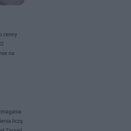
 o cenny
32
anse na
 zmagania
enia liczą
dał Zarząd