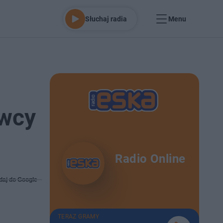
Słuchaj radia
Menu
owcy
Radio Online
daj do Google
TERAZ GRAMY