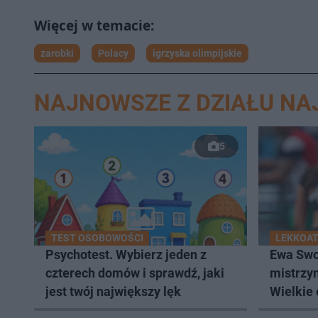
zarobki
Polacy
igrzyska olimpijskie
NAJNOWSZE Z DZIAŁU N
5
TEST OSOBOWOŚCI
LEKKOA
Psychotest. Wybierz jeden z
Ewa Swo
czterech domów i sprawdź, jaki
mistrzy
jest twój największy lęk
Wielkie 
Memoria