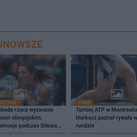
AJNOWSZE
TLETYKA
TENIS
boda rzuca wyzwanie
Turniej ATP w Montrealu
niom olimpijskim.
Hurkacz poznał rywala w
emocje podczas Silesia
rundzie
łu Kamili