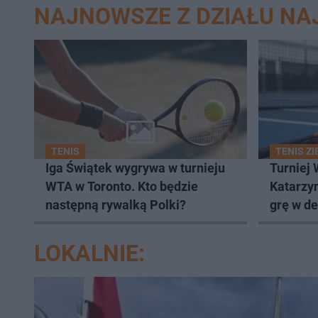
NAJNOWSZE Z DZIAŁU N
TENIS
TENIS Z
Iga Świątek wygrywa w turnieju
Turniej 
WTA w Toronto. Kto będzie
Katarzy
następną rywalką Polki?
grę w de
LOKALNIE: