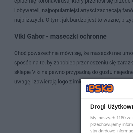
epidemię koronawirusa, który przenosi się przed
i obywateli, najpopularniejsi artyści zachęcają fan
najbliższych. O tym, jak bardzo jest to ważne, p
Viki Gabor - maseczki ochronne
Choć powszechnie mówi się, że maseczki nie umoż
sposób na to, by zapobiec przenoszeniu się zara
sklepie Viki na pewno przypadną do gustu niejedne
uwagę i zawierają logo z imieniem i nazwiskiem wok
Drogi Użytkow
My, naszych 1160 zau
przechowujemy informa
standardowe informac