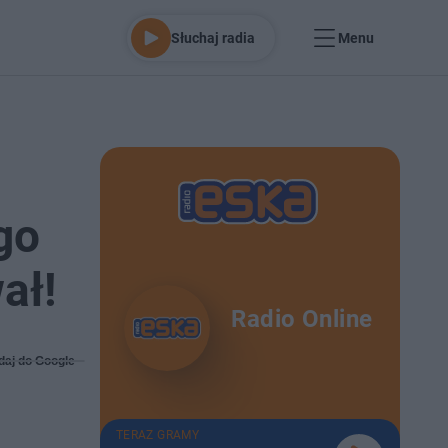
Słuchaj radia
Menu
go
ał!
Radio Online
daj do Google
TERAZ GRAMY