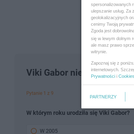
spersonalizowanych re
ulepszanie usług. Za
geolokalizacyjnych or
cenimy Twoją prywatno
Zgoda jest dobrowoln
się w lewym dolnym r
ale masz prawo sprzec
witrynie.
Zapoznaj się z poniż
internetowych. Szcze
Viki Gabor nie ma przed T
Prywatności
i
Cookie
Pytanie 1 z 9
PARTNERZY
W którym roku urodziła się Viki Gabor?
W 2005