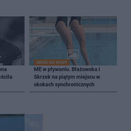
SKOKI DO WODY
ona
ME w pływaniu. Błażowska i
ściła
Skrzek na piątym miejscu w
skokach synchronicznych