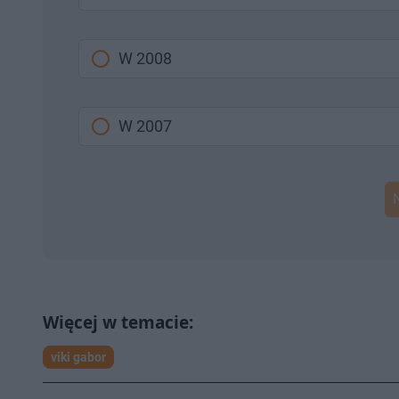
W 2008
W 2007
viki gabor