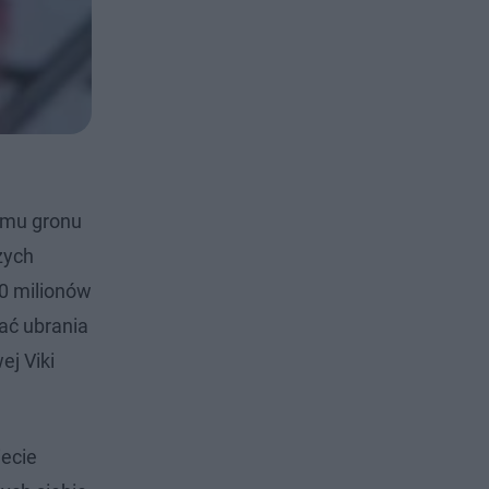
emu gronu
zych
20 milionów
ać ubrania
ej Viki
iecie