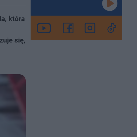
a, która
uje się,