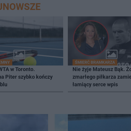
AJNOWSZE
IEMNY
ŚMIERĆ BRAMKARZA
WTA w Toronto.
Nie żyje Mateusz Bąk. Ż
na Piter szybko kończy
zmarłego piłkarza zamie
blu
łamiący serce wpis