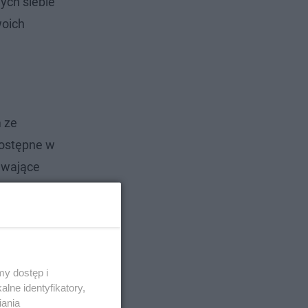
ych siebie
woich
 ze
dostępne w
kuwające
y dostęp i
lne identyfikatory,
iania