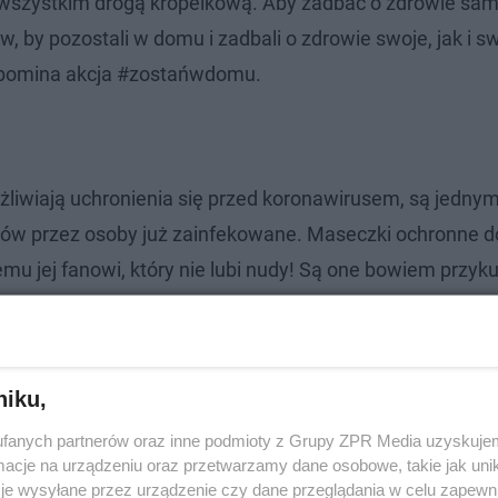
e wszystkim drogą kropelkową. Aby zadbać o zdrowie sam
ów, by pozostali w domu i zadbali o zdrowie swoje, jak i s
rzypomina akcja #zostańwdomu.
liwiają uchronienia się przed koronawirusem, są jednym
zków przez osoby już zainfekowane. Maseczki ochronne 
mu jej fanowi, który nie lubi nudy! Są one bowiem przy
alistki. Ich cena to 30 złotych.
niku,
fanych partnerów oraz inne podmioty z Grupy ZPR Media uzyskujem
cje na urządzeniu oraz przetwarzamy dane osobowe, takie jak unika
je wysyłane przez urządzenie czy dane przeglądania w celu zapewn