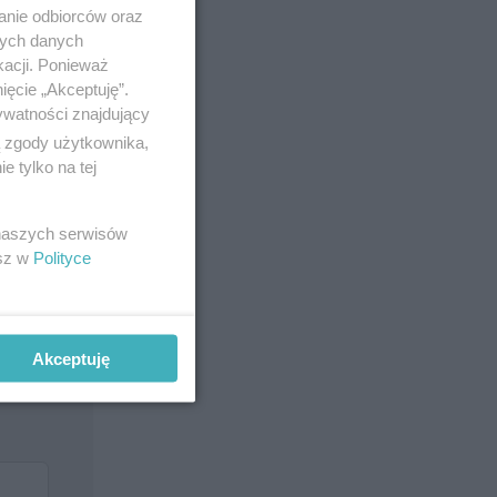
anie odbiorców oraz
nych danych
kacji. Ponieważ
ięcie „Akceptuję”.
ywatności znajdujący
ą zgody użytkownika,
 tylko na tej
 naszych serwisów
esz w
Polityce
Akceptuję