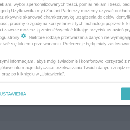
klam, wybór spersonalizowanych treści, pomiar reklam i treści, bad
 zgodą Użytkownika my i Zaufani Partnerzy możemy używać dokład
az aktywnie skanować charakterystykę urządzenia do celów identyfi
ść, prosimy o zgodę na korzystanie z tych technologii poprzez klikn
a i zawsze możesz ją zmienić/wycofać klikając przycisk ustawień pr
ogu strony
. Niektóre rodzaje przetwarzania danych nie wymagaj
iwić się takiemu przetwarzaniu. Preferencje będą miały zastosowanie
szymi informacjami, abyś mógł świadomie i komfortowo korzystać z
gółowe informacje dotyczące przetwarzania Twoich danych znajdzi
obą tajemnic? Sprawdź to!
s
oraz po kliknięciu w „Ustawienia”.
USTAWIENIA