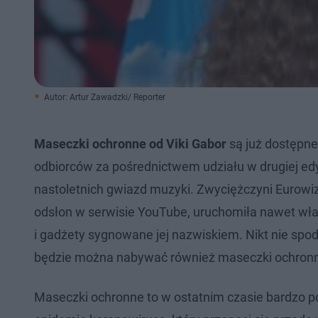
Autor: Artur Zawadzki/ Reporter
Maseczki ochronne od Viki Gabor
są już dostępne
odbiorców za pośrednictwem udziału w drugiej edyc
nastoletnich gwiazd muzyki. Zwyciężczyni Eurowizj
odsłon w serwisie YouTube, uruchomiła nawet włas
i gadżety sygnowane jej nazwiskiem. Nikt nie spodzi
będzie można nabywać również maseczki ochron
Maseczki ochronne to w ostatnim czasie bardzo p