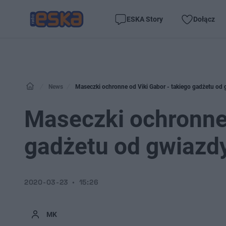
ESKA Story
Dołącz
News
Maseczki ochronne od Viki Gabor - takiego gadżetu od g
Maseczki ochronne 
gadżetu od gwiazdy 
2020-03-23
15:26
MK