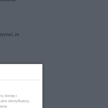
zyznać, że
y dostęp i
lne identyfikatory,
iania