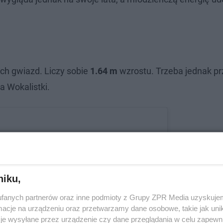
ch gwiazd. Liczy sobie
1.64 m
wzrostu. Trzeba jednak pr
a Wokalistki.
niku,
fanych partnerów oraz inne podmioty z Grupy ZPR Media uzyskujem
cje na urządzeniu oraz przetwarzamy dane osobowe, takie jak unika
je wysyłane przez urządzenie czy dane przeglądania w celu zapewn