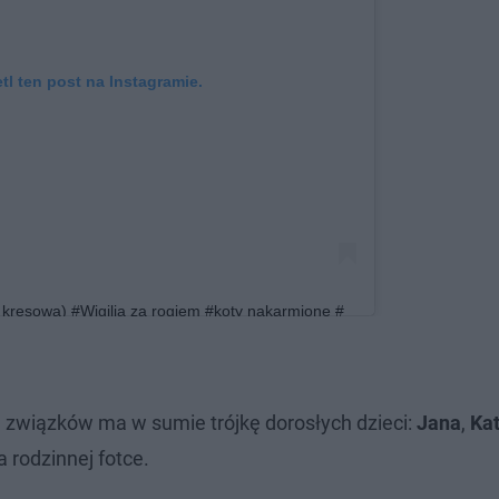
l ten post na Instagramie.
 kresowa) #Wigilia za rogiem #koty nakarmione #
ostępniony przez
Maryla Rodowicz
2019 o 6:15 PST
 związków ma w sumie trójkę dorosłych dzieci:
Jana
,
Ka
 rodzinnej fotce.