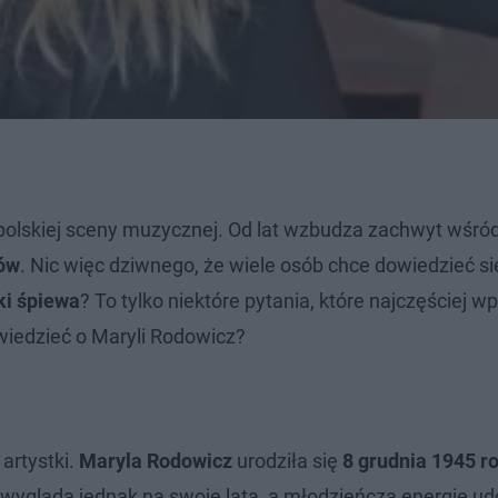
olskiej sceny muzycznej. Od lat wzbudza zachwyt wśró
ów
. Nic więc dziwnego, że wiele osób chce dowiedzieć się
ki śpiewa
? To tylko niektóre pytania, które najczęściej 
wiedzieć o Maryli Rodowicz?
artystki.
Maryla Rodowicz
urodziła się
8 grudnia 1945 r
e wygląda jednak na swoje lata, a młodzieńczą energię u