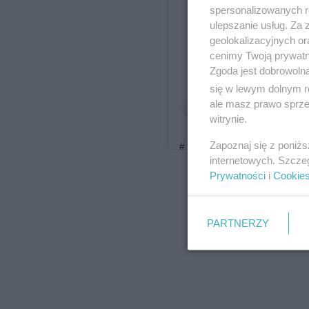
Wyświet
spersonalizowanych re
ulepszanie usług. Za
geolokalizacyjnych or
cenimy Twoją prywatno
Zgoda jest dobrowoln
się w lewym dolnym r
ale masz prawo sprzec
witrynie.
Zapoznaj się z poniż
# z Golcami #za kulisami #pr
internetowych. Szcze
Post udostępniony p
Prywatności
i
Cookie
30, 2019 o 12:02 PST
PARTNERZY