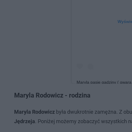
Wyświet
Maryla pasie gadziny ( gwara
Post ud
Wesolych Swiat #
Maryla Rodowicz - rodzina
(@mary_la_la)
Gru 24, 
Maryla Rodowicz
była dwukrotnie zamężna. Z obu
Jędrzeja
. Poniżej możemy zobaczyć wszystkich na