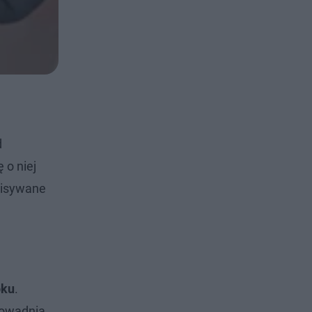
d
 o niej
wpisywane
oku
.
dowadnia