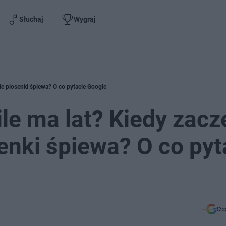
Słuchaj
Wygraj
kie piosenki śpiewa? O co pytacie Google
le ma lat? Kiedy zacz
enki śpiewa? O co pyt
Do