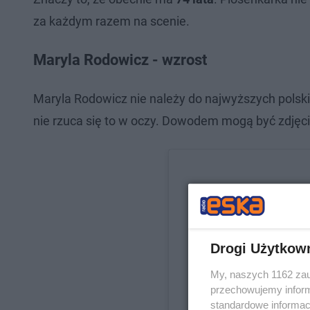
za każdym razem na scenie.
Maryla Rodowicz - wzrost
Maryla Rodowicz nie należy do najwyższych polski
nie rzuca się to w oczy. Dowodem mogą być zdjęci
Drogi Użytkow
My, naszych 1162 zau
przechowujemy informa
standardowe informac