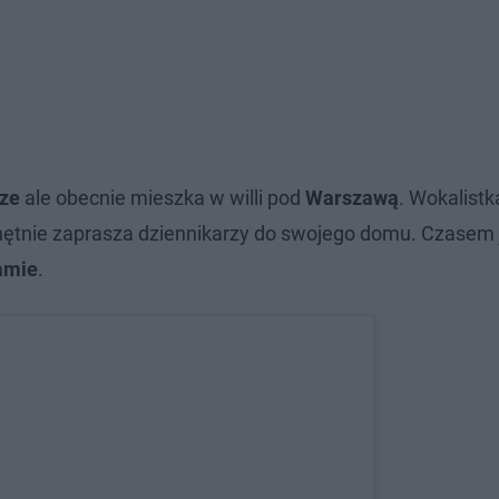
rze
ale obecnie mieszka w willi pod
Warszawą
. Wokalistk
echętnie zaprasza dziennikarzy do swojego domu. Czasem
amie
.