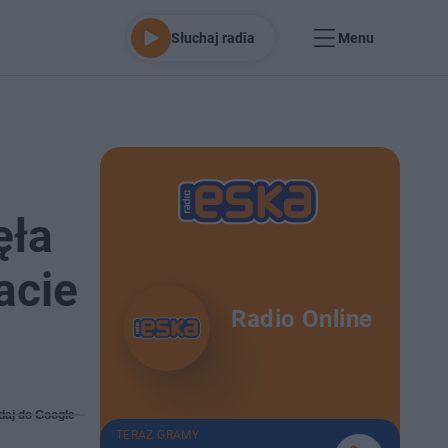
Słuchaj radia
Menu
ęła
acie
Radio Online
daj do Google
TERAZ GRAMY