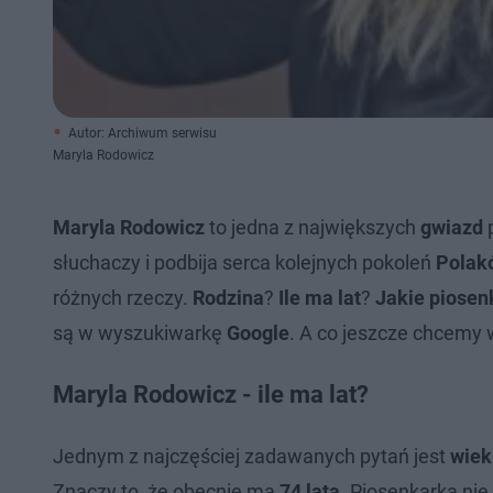
Autor: Archiwum serwisu
Maryla Rodowicz
Maryla Rodowicz
to jedna z największych
gwiazd
p
słuchaczy i podbija serca kolejnych pokoleń
Polak
różnych rzeczy.
Rodzina
?
Ile ma lat
?
Jakie piosen
są w wyszukiwarkę
Google
. A co jeszcze chcemy 
Maryla Rodowicz - ile ma lat?
Jednym z najczęściej zadawanych pytań jest
wiek
Znaczy to, że obecnie ma
74 lata
. Piosenkarka ni