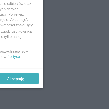
anie odbiorców oraz
nych danych
kacji. Ponieważ
ięcie „Akceptuję”.
ywatności znajdujący
ą zgody użytkownika,
 tylko na tej
 naszych serwisów
esz w
Polityce
Akceptuję