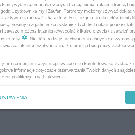
l ten post na Instagramie.
klam, wybór spersonalizowanych treści, pomiar reklam i treści, bad
 zgodą Użytkownika my i Zaufani Partnerzy możemy używać dokład
az aktywnie skanować charakterystykę urządzenia do celów identyfi
ść, prosimy o zgodę na korzystanie z tych technologii poprzez klikn
a i zawsze możesz ją zmienić/wycofać klikając przycisk ustawień pr
ogu strony
. Niektóre rodzaje przetwarzania danych nie wymagaj
iwić się takiemu przetwarzaniu. Preferencje będą miały zastosowanie
szymi informacjami, abyś mógł świadomie i komfortowo korzystać z
oba sylwestrowa #do zobaczenia jutro pod scena #
gółowe informacje dotyczące przetwarzania Twoich danych znajdzi
rzez
(@mary_la_la)
Maryla Rodowicz
Gru
s
oraz po kliknięciu w „Ustawienia”.
USTAWIENIA