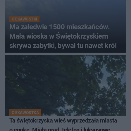
CIEKAWOSTKI
Ma zaledwie 1500 mieszkańców.
Mała wioska w Świętokrzyskiem
skrywa zabytki, bywał tu nawet król
CIEKAWOSTKA
Ta świętokrzyska wieś wyprzedzała miasta
o epokę. Miała prąd, telefon i luksusowe