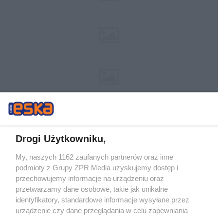
Drogi Użytkowniku,
My, naszych 1162 zaufanych partnerów oraz inne
Żaden utwór zamieszczony w serwisie nie może być powielany i
podmioty z Grupy ZPR Media uzyskujemy dostęp i
rozpowszechniany lub dalej rozpowszechniany w jakikolwiek sposób (w
tym także elektroniczny lub mechaniczny) na jakimkolwiek polu
przechowujemy informacje na urządzeniu oraz
eksploatacji w jakiejkolwiek formie, włącznie z umieszczaniem w Internecie
przetwarzamy dane osobowe, takie jak unikalne
bez pisemnej zgody właściciela praw. Jakiekolwiek użycie lub
wykorzystanie utworów w całości lub w części z naruszeniem prawa, tzn.
identyfikatory, standardowe informacje wysyłane przez
bez właściwej zgody, jest zabronione pod groźbą kary i może być ścigane
urządzenie czy dane przeglądania w celu zapewniania
prawnie.