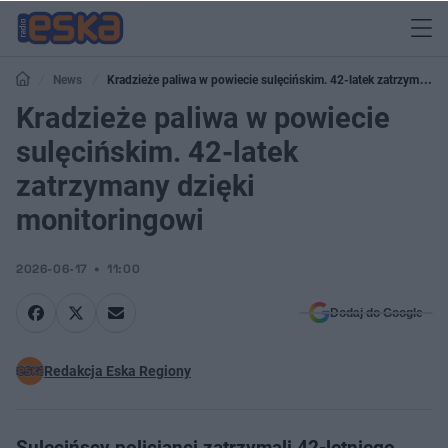
News
Kradzieże paliwa w powiecie sulęcińskim. 42-latek zatrzymany
dzięki monitoringowi
Kradzieże paliwa w powiecie
sulęcińskim. 42-latek
zatrzymany dzięki
monitoringowi
2026-06-17
11:00
Dodaj do Google
Redakcja Eska Regiony
Sulęcińscy policjanci zatrzymali 42-letniego