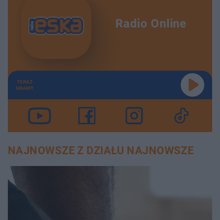
Radio Online
TERAZ
GRAMY
NAJNOWSZE Z DZIAŁU NAJNOWSZE