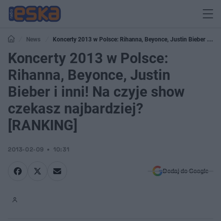
News
Koncerty 2013 w Polsce: Rihanna, Beyonce, Justin Bieber i
inni! Na czyje show czekasz najbardziej? [RANKING]
Koncerty 2013 w Polsce:
Rihanna, Beyonce, Justin
Bieber i inni! Na czyje show
czekasz najbardziej?
[RANKING]
2013-02-09
10:31
Dodaj do Google