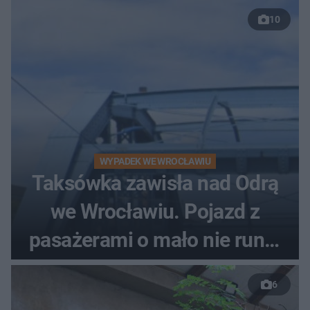
10
WYPADEK WE WROCŁAWIU
Taksówka zawisła nad Odrą
we Wrocławiu. Pojazd z
pasażerami o mało nie runął
do rzeki
6