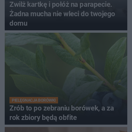
Zwilż kartkę i połóż na parapecie.
Żadna mucha nie wleci do twojego
domu
PIELĘGNACJA BORÓWKI
Zrób to po zebraniu borówek, a za
rok zbiory będą obfite