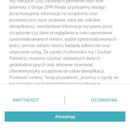
My, naszych 1162 zaufanych partnerów oraz inne
Żaden utwór zamieszczony w serwisie nie może być powielany i
podmioty z Grupy ZPR Media uzyskujemy dostęp i
rozpowszechniany lub dalej rozpowszechniany w jakikolwiek sposób (w
tym także elektroniczny lub mechaniczny) na jakimkolwiek polu
przechowujemy informacje na urządzeniu oraz
eksploatacji w jakiejkolwiek formie, włącznie z umieszczaniem w Internecie
przetwarzamy dane osobowe, takie jak unikalne
bez pisemnej zgody właściciela praw. Jakiekolwiek użycie lub
wykorzystanie utworów w całości lub w części z naruszeniem prawa, tzn.
identyfikatory, standardowe informacje wysyłane przez
bez właściwej zgody, jest zabronione pod groźbą kary i może być ścigane
urządzenie czy dane przeglądania w celu zapewniania
prawnie.
spersonalizowanych reklam, wybór spersonalizowanych
treści, pomiar reklam i treści, badanie odbiorców oraz
ulepszanie usług. Za zgodą Użytkownika my i Zaufani
Partnerzy możemy używać dokładnych danych
geolokalizacyjnych oraz aktywnie skanować
charakterystykę urządzenia do celów identyfikacji.
Ponieważ cenimy Twoją prywatność, prosimy o zgodę na
O nas
korzystanie z tych technologii poprzez kliknięcie
Informacje prawne
„Akceptuję”. Zgoda jest dobrowolna i zawsze możesz ją
zmienić/wycofać klikając przycisk ustawień prywatności
Nasze serwisy
PARTNERZY
USTAWIENIA
znajdujący się w lewym dolnym rogu strony
. Niektóre
rodzaje przetwarzania danych nie wymagają zgody
© 2026 Grupa ZPR Media
Akceptuję
użytkownika, ale masz prawo sprzeciwić się takiemu
przetwarzaniu. Preferencje będą miały zastosowanie tylko
na tej witrynie.