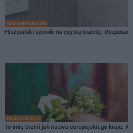
DOMOWE PORZĄDKI
Hiszpański sposób na czystą toaletę. Rozpuszcz
RZADKIE IMIONA
To imię brzmi jak nazwa europejskiego kraju. W 