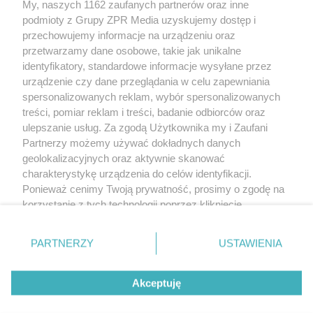
My, naszych 1162 zaufanych partnerów oraz inne
Żaden utwór zamieszczony w serwisie nie może być powielany i
podmioty z Grupy ZPR Media uzyskujemy dostęp i
rozpowszechniany lub dalej rozpowszechniany w jakikolwiek sposób (w
tym także elektroniczny lub mechaniczny) na jakimkolwiek polu
przechowujemy informacje na urządzeniu oraz
eksploatacji w jakiejkolwiek formie, włącznie z umieszczaniem w Internecie
przetwarzamy dane osobowe, takie jak unikalne
bez pisemnej zgody właściciela praw. Jakiekolwiek użycie lub
wykorzystanie utworów w całości lub w części z naruszeniem prawa, tzn.
identyfikatory, standardowe informacje wysyłane przez
bez właściwej zgody, jest zabronione pod groźbą kary i może być ścigane
urządzenie czy dane przeglądania w celu zapewniania
prawnie.
spersonalizowanych reklam, wybór spersonalizowanych
treści, pomiar reklam i treści, badanie odbiorców oraz
ulepszanie usług. Za zgodą Użytkownika my i Zaufani
Partnerzy możemy używać dokładnych danych
geolokalizacyjnych oraz aktywnie skanować
charakterystykę urządzenia do celów identyfikacji.
O nas
Ponieważ cenimy Twoją prywatność, prosimy o zgodę na
korzystanie z tych technologii poprzez kliknięcie
Informacje prawne
„Akceptuję”. Zgoda jest dobrowolna i zawsze możesz ją
zmienić/wycofać klikając przycisk ustawień prywatności
Nasze serwisy
PARTNERZY
USTAWIENIA
znajdujący się w lewym dolnym rogu strony
. Niektóre
rodzaje przetwarzania danych nie wymagają zgody
© 2026 Grupa ZPR Media
Akceptuję
użytkownika, ale masz prawo sprzeciwić się takiemu
przetwarzaniu. Preferencje będą miały zastosowanie tylko