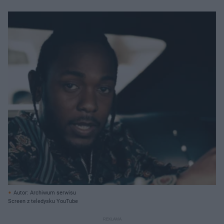
Autor: Archiwum serwisu
Screen z teledysku YouTube