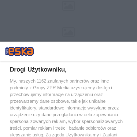
Drogi Użytkowniku,
My, naszych 1162 zaufanych partnerów oraz inne
Żaden utwór zamieszczony w serwisie nie może być powielany i
podmioty z Grupy ZPR Media uzyskujemy dostęp i
rozpowszechniany lub dalej rozpowszechniany w jakikolwiek sposób (w
przechowujemy informacje na urządzeniu oraz
tym także elektroniczny lub mechaniczny) na jakimkolwiek polu
eksploatacji w jakiejkolwiek formie, włącznie z umieszczaniem w
przetwarzamy dane osobowe, takie jak unikalne
Internecie bez pisemnej zgody właściciela praw. Jakiekolwiek użycie lub
identyfikatory, standardowe informacje wysyłane przez
wykorzystanie utworów w całości lub w części z naruszeniem prawa,
tzn. bez właściwej zgody, jest zabronione pod groźbą kary i może być
urządzenie czy dane przeglądania w celu zapewniania
ścigane prawnie.
spersonalizowanych reklam, wybór spersonalizowanych
treści, pomiar reklam i treści, badanie odbiorców oraz
ulepszanie usług. Za zgodą Użytkownika my i Zaufani