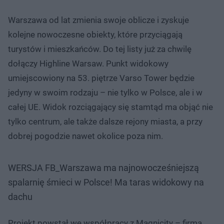
Warszawa od lat zmienia swoje oblicze i zyskuje
kolejne nowoczesne obiekty, które przyciągają
turystów i mieszkańców. Do tej listy już za chwilę
dołączy Highline Warsaw. Punkt widokowy
umiejscowiony na 53. piętrze Varso Tower będzie
jedyny w swoim rodzaju – nie tylko w Polsce, ale i w
całej UE. Widok rozciągający się stamtąd ma objąć nie
tylko centrum, ale także dalsze rejony miasta, a przy
dobrej pogodzie nawet okolice poza nim.
WERSJA FB_Warszawa ma najnowocześniejszą
spalarnię śmieci w Polsce! Ma taras widokowy na
dachu
Projekt powstał we współpracy z Magnicity – firmą,