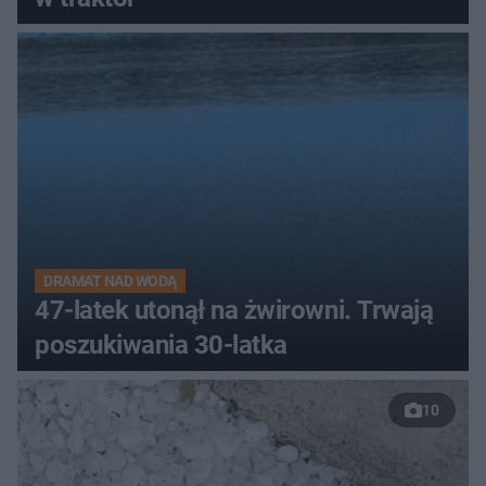
DRAMAT NAD WODĄ
47-latek utonął na żwirowni. Trwają
poszukiwania 30-latka
10