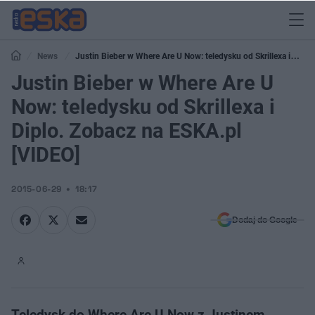
News
Justin Bieber w Where Are U Now: teledysku od Skrillexa i
Diplo. Zobacz na ESKA.pl [VIDEO]
Justin Bieber w Where Are U
Now: teledysku od Skrillexa i
Diplo. Zobacz na ESKA.pl
[VIDEO]
2015-06-29
18:17
Dodaj do Google
Teledysk do Where Are U Now z Justinem