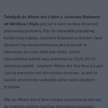
Teledysk do Where Are U Now z Justinem Bieberem
od Skrillexa i Diplo
jest już w sieci na dwa dni przed
planowaną premierą. Klip do niezwykle popularnej
kolaboracji między Justinem Bieberem a duetem Jack
Üpojawił się niespodziewanie jako przeciek w
internecie, po czym znikł bez śladu. Justin
zapowiedział jednak jego premierę na 29,06.2015 i
obietnicę spełnił - teledysk Where Are You Now już jest
i już na pierwszy rzut oka można dostrzec, że jest to
bardzo artystyczny wideoklip pełen wielu ukrytych
przesłań.
Klip do Where Are U Now można z pewnością zaliczyć
do kolejnej odsłony bardziej dojrzałego wizerunku