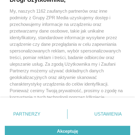
My, naszych 1162 zaufanych partnerów oraz inne
Żaden utwór zamieszczony w serwisie nie może być powielany i
podmioty z Grupy ZPR Media uzyskujemy dostęp i
rozpowszechniany lub dalej rozpowszechniany w jakikolwiek sposób (w
tym także elektroniczny lub mechaniczny) na jakimkolwiek polu
przechowujemy informacje na urządzeniu oraz
eksploatacji w jakiejkolwiek formie, włącznie z umieszczaniem w Internecie
przetwarzamy dane osobowe, takie jak unikalne
bez pisemnej zgody właściciela praw. Jakiekolwiek użycie lub
wykorzystanie utworów w całości lub w części z naruszeniem prawa, tzn.
identyfikatory, standardowe informacje wysyłane przez
bez właściwej zgody, jest zabronione pod groźbą kary i może być ścigane
urządzenie czy dane przeglądania w celu zapewniania
prawnie.
spersonalizowanych reklam, wybór spersonalizowanych
treści, pomiar reklam i treści, badanie odbiorców oraz
ulepszanie usług. Za zgodą Użytkownika my i Zaufani
Partnerzy możemy używać dokładnych danych
geolokalizacyjnych oraz aktywnie skanować
charakterystykę urządzenia do celów identyfikacji.
O nas
Ponieważ cenimy Twoją prywatność, prosimy o zgodę na
korzystanie z tych technologii poprzez kliknięcie
Informacje prawne
„Akceptuję”. Zgoda jest dobrowolna i zawsze możesz ją
zmienić/wycofać klikając przycisk ustawień prywatności
Nasze serwisy
PARTNERZY
USTAWIENIA
znajdujący się w lewym dolnym rogu strony
. Niektóre
rodzaje przetwarzania danych nie wymagają zgody
© 2026 Grupa ZPR Media
Akceptuję
użytkownika, ale masz prawo sprzeciwić się takiemu