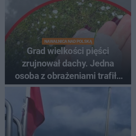
NAWAŁNICA NAD POLSKĄ
Grad wielkości pięści
zrujnował dachy. Jedna
osoba z obrażeniami trafiła
do szpitala