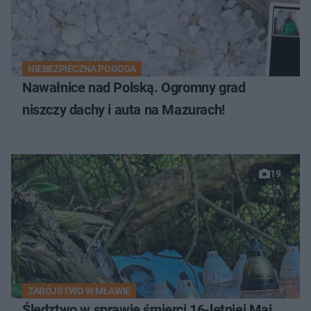
NIEBEZPIECZNA POGODA
Nawałnice nad Polską. Ogromny grad
niszczy dachy i auta na Mazurach!
19
ZABÓJSTWO W MŁAWIE
Śledztwo w sprawie śmierci 16-letniej Mai