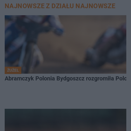
NAJNOWSZE Z DZIAŁU NAJNOWSZE
ŻUŻEL
Abramczyk Polonia Bydgoszcz rozgromiła Poloni