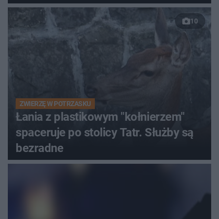
do sieci
10
ZWIERZĘ W POTRZASKU
Łania z plastikowym "kołnierzem"
spaceruje po stolicy Tatr. Służby są
bezradne