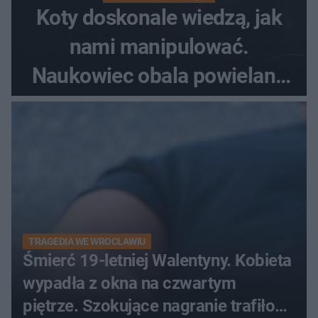
Koty doskonale wiedzą, jak
nami manipulować.
Naukowiec obala powielane
od lat mity na ich temat
TRAGEDIA WE WROCŁAWIU
Śmierć 19-letniej Walentyny. Kobieta
wypadła z okna na czwartym
piętrze. Szokujące nagranie trafiło