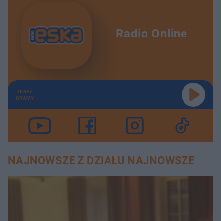
Radio Online
TERAZ
GRAMY
NAJNOWSZE Z DZIAŁU NAJNOWSZE