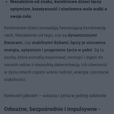
Niezależnie od znaku, kwietniowe dzieci łączy
optymizm, kreatywność i niezłomna wola walki o
swoje cele.
Kwietniowe dzieci posiadają fascynującą kombinację
cech. Niezależnie od tego, czy są
dynamicznymi
Baranam
i, czy
stabilnymi Bykami
,
łączy je wiosenna
energia, optymizm i pragnienie życia w pełni
. Są to
osoby, które potrafią inspirować, tworzyć i dążyć do
swoich celów z niezwykłą determinacją. Ich obecność
w życiu innych często wnosi radość, energię i poczucie
stabilności.
Kwiecień plecień – wiosna i zima w jednej odsłonie
Odważne, bezpośrednie i impulsywne -