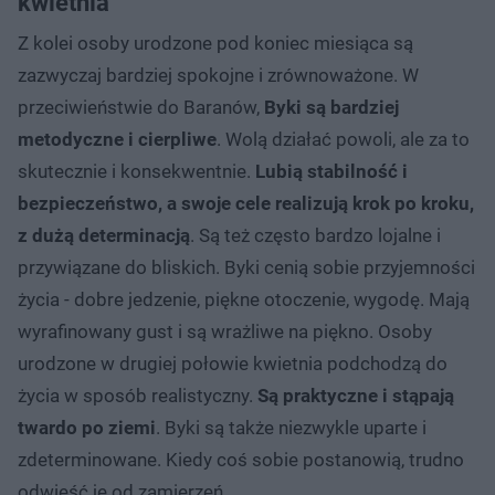
kwietnia
Z kolei osoby urodzone pod koniec miesiąca są
zazwyczaj bardziej spokojne i zrównoważone. W
przeciwieństwie do Baranów,
Byki są bardziej
metodyczne i cierpliwe
. Wolą działać powoli, ale za to
skutecznie i konsekwentnie.
Lubią stabilność i
bezpieczeństwo, a swoje cele realizują krok po kroku,
z dużą determinacją
. Są też często bardzo lojalne i
przywiązane do bliskich. Byki cenią sobie przyjemności
życia - dobre jedzenie, piękne otoczenie, wygodę. Mają
wyrafinowany gust i są wrażliwe na piękno. Osoby
urodzone w drugiej połowie kwietnia podchodzą do
życia w sposób realistyczny.
Są praktyczne i stąpają
twardo po ziemi
. Byki są także niezwykle uparte i
zdeterminowane. Kiedy coś sobie postanowią, trudno
odwieść je od zamierzeń.