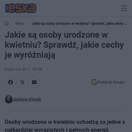
News
Jakie są osoby urodzone w kwietniu? Sprawdź, jakie cechy je
wyróżniają
Jakie są osoby urodzone w
kwietniu? Sprawdź, jakie cechy
je wyróżniają
2026-04-01
10:28
Dodaj do Google
Justyna Klorek
Osoby urodzone w kwietniu uchodzą za jedne z
najbardziej wyrazistych i pełnych energii.