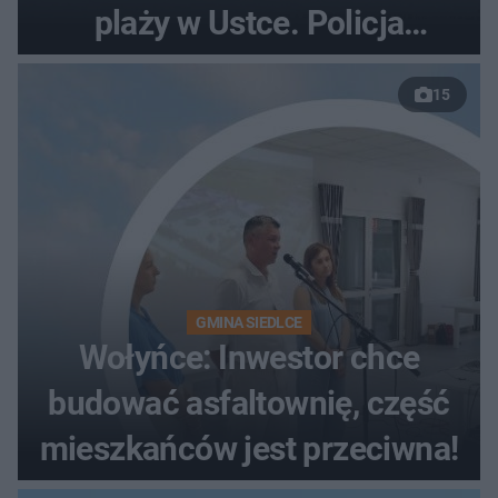
plaży w Ustce. Policja
musiała zamknąć odcinek
15
wybrzeża
GMINA SIEDLCE
Wołyńce: Inwestor chce
budować asfaltownię, część
mieszkańców jest przeciwna!