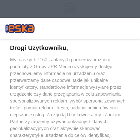
Drogi Użytkowniku,
My, naszych 1160 zaufanych partnerów oraz inne
Żaden utwór zamieszczony w serwisie nie może być powielany i
podmioty z Grupy ZPR Media uzyskujemy dostęp i
rozpowszechniany lub dalej rozpowszechniany w jakikolwiek sposób (w
tym także elektroniczny lub mechaniczny) na jakimkolwiek polu
przechowujemy informacje na urządzeniu oraz
eksploatacji w jakiejkolwiek formie, włącznie z umieszczaniem w Internecie
przetwarzamy dane osobowe, takie jak unikalne
bez pisemnej zgody właściciela praw. Jakiekolwiek użycie lub
wykorzystanie utworów w całości lub w części z naruszeniem prawa, tzn.
identyfikatory, standardowe informacje wysyłane przez
bez właściwej zgody, jest zabronione pod groźbą kary i może być ścigane
urządzenie czy dane przeglądania w celu zapewniania
prawnie.
spersonalizowanych reklam, wybór spersonalizowanych
treści, pomiar reklam i treści, badanie odbiorców oraz
ulepszanie usług. Za zgodą Użytkownika my i Zaufani
Partnerzy możemy używać dokładnych danych
geolokalizacyjnych oraz aktywnie skanować
charakterystykę urządzenia do celów identyfikacji.