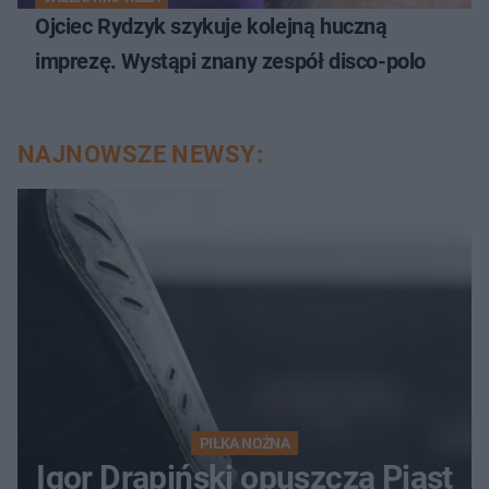
Ojciec Rydzyk szykuje kolejną huczną
imprezę. Wystąpi znany zespół disco-polo
NAJNOWSZE NEWSY:
PIŁKA NOŻNA
Igor Drapiński opuszcza Piast