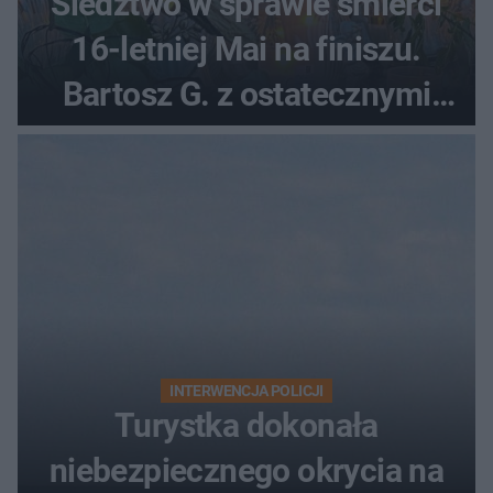
Śledztwo w sprawie śmierci
16-letniej Mai na finiszu.
Bartosz G. z ostatecznymi
zarzutami
INTERWENCJA POLICJI
Turystka dokonała
niebezpiecznego okrycia na