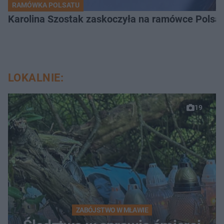
RAMÓWKA POLSATU
Karolina Szostak zaskoczyła na ramówce Polsat
LOKALNIE:
19
ZABÓJSTWO W MŁAWIE