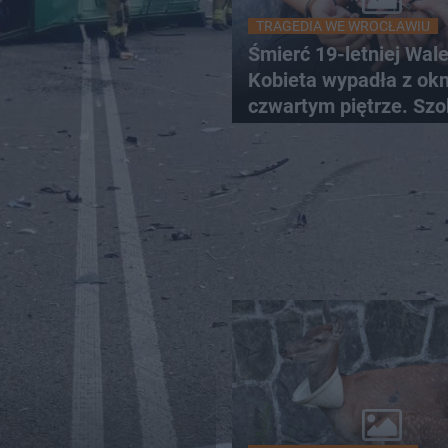
TRAGEDIA WE WROCŁAWIU
Śmierć 19-letniej Wale
Kobieta wypadła z ok
czwartym piętrze. Szo
nagranie trafiło do sie