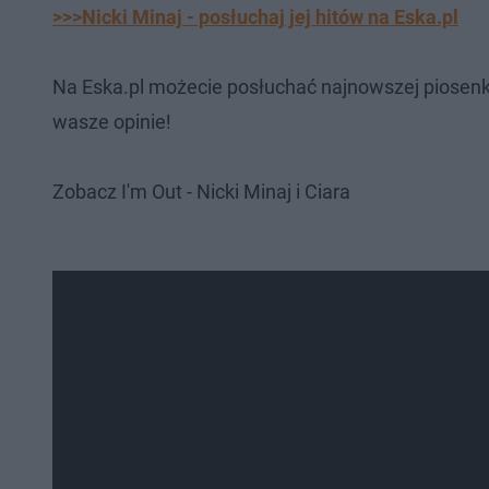
>>>Nicki Minaj - posłuchaj jej hitów na Eska.pl
Na Eska.pl możecie posłuchać najnowszej piosenki
wasze opinie!
Zobacz I'm Out - Nicki Minaj i Ciara