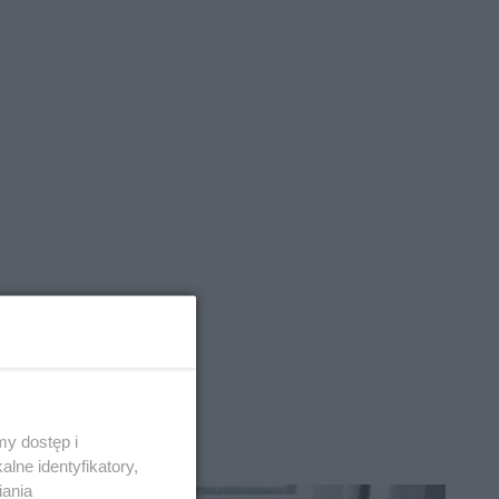
y dostęp i
lne identyfikatory,
iania