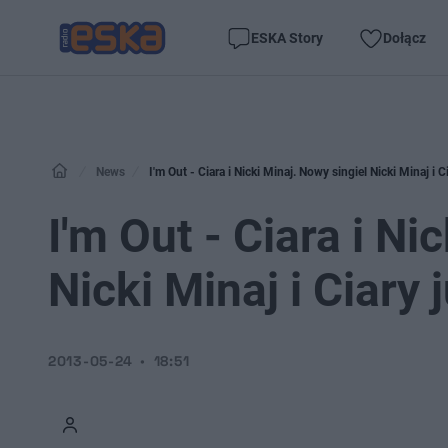
ESKA Story
Dołącz
News
I'm Out - Ciara i Nicki Minaj. Nowy singiel Nicki Minaj i C
I'm Out - Ciara i Ni
Nicki Minaj i Ciary 
2013-05-24
18:51