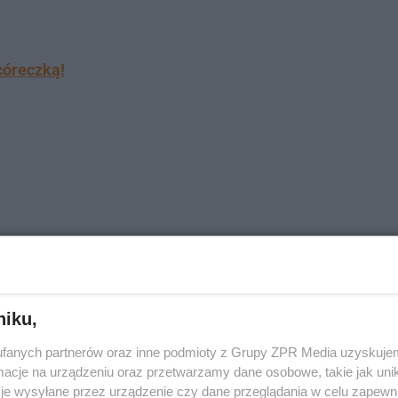
córeczką!
niku,
AJNOWSZE
fanych partnerów oraz inne podmioty z Grupy ZPR Media uzyskujem
cje na urządzeniu oraz przetwarzamy dane osobowe, takie jak unika
je wysyłane przez urządzenie czy dane przeglądania w celu zapewn