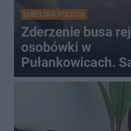
LUBELSKA POLICJA
Zderzenie busa re
osobówki w
Pułankowicach. S
poszkodowani