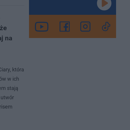
o
uże
aj na
Ciary, która
rów w ich
em stają
 utwór
hrisem