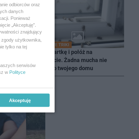
anie odbiorców oraz
nych danych
kacji. Ponieważ
ięcie „Akceptuję”.
ywatności znajdujący
ą zgody użytkownika,
DOMOWE TRIKI
 tylko na tej
Zwilż kartkę i połóż na
Polsce
parapecie. Żadna mucha nie
 naszych serwisów
y
wleci do twojego domu
esz w
Polityce
Akceptuję