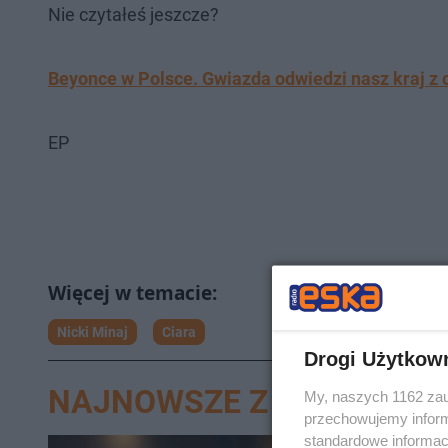
Nie czytałeś jeszcze?
Beyonce w Polsce. Gwiazda odwiedzi nasz kraj z 
EP
Nicki Minaj
Ciara
Drogi Użytkow
NAJNOWSZE Z DZIAŁU N
My, naszych 1162 zau
przechowujemy informa
standardowe informac