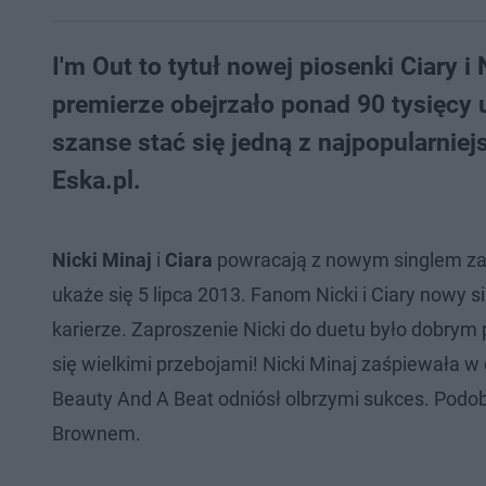
I'm Out to tytuł nowej piosenki Ciary i 
premierze obejrzało ponad 90 tysięc
szanse stać się jedną z najpopularniej
Eska.pl.
Nicki Minaj
i
Ciara
powracają z nowym singlem z
ukaże się 5 lipca 2013. Fanom Nicki i Ciary nowy s
karierze. Zaproszenie Nicki do duetu było dobrym p
się wielkimi przebojami! Nicki Minaj zaśpiewała 
Beauty And A Beat odniósł olbrzymi sukces. Podo
Brownem.