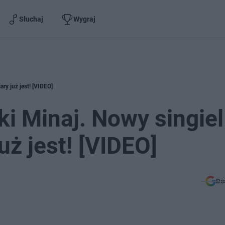
Słuchaj
Wygraj
iary już jest! [VIDEO]
cki Minaj. Nowy singiel
już jest! [VIDEO]
Do