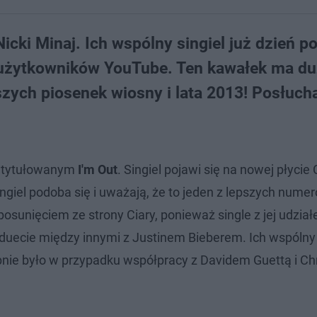
Nicki Minaj. Ich wspólny singiel już dzień p
y użytkowników YouTube. Ten kawałek ma d
szych piosenek wiosny i lata 2013! Posłuch
atytułowanym
I'm Out
. Singiel pojawi się na nowej płycie 
ingiel podoba się i uważają, że to jeden z lepszych nume
osunięciem ze strony Ciary, ponieważ single z jej udział
w duecie między innymi z Justinem Bieberem. Ich wspólny
bnie było w przypadku współpracy z Davidem Guettą i C