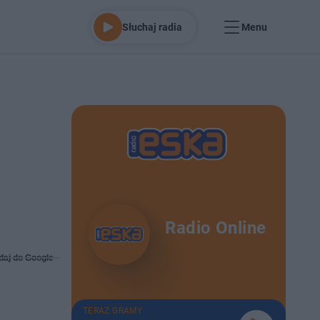
Słuchaj radia
Menu
Radio Online
daj do Google
TERAZ GRAMY