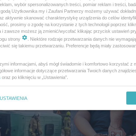
klam, wybór spersonalizowanych treści, pomiar reklam i treści, bad
 zgodą Użytkownika my i Zaufani Partnerzy możemy używać dokład
az aktywnie skanować charakterystykę urządzenia do celów identyfi
ść, prosimy o zgodę na korzystanie z tych technologii poprzez klikn
a i zawsze możesz ją zmienić/wycofać klikając przycisk ustawień pr
ogu strony
. Niektóre rodzaje przetwarzania danych nie wymagaj
 PORZĄDKI
RZADKIE IMIONA
iwić się takiemu przetwarzaniu. Preferencje będą miały zastosowanie
ski sposób na czystą
To imię brzmi jak nazwa
 Rozpuszcza kamień i
europejskiego kraju. W 
szymi informacjami, abyś mógł świadomie i komfortowo korzystać z
rzez noc
nosi je zaledwie 3 kobiet
gółowe informacje dotyczące przetwarzania Twoich danych znajdzi
s
oraz po kliknięciu w „Ustawienia”.
USTAWIENIA