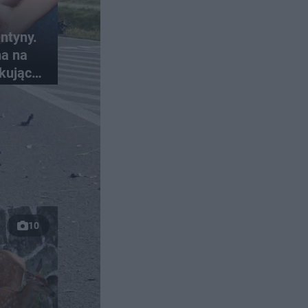
ntyny.
na na
kujące
ci
10