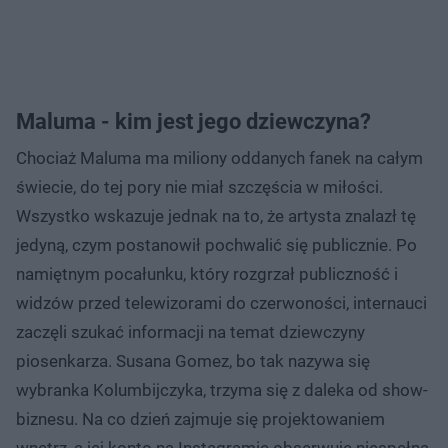
Maluma - kim jest jego dziewczyna?
Chociaż Maluma ma miliony oddanych fanek na całym
świecie, do tej pory nie miał szczęścia w miłości.
Wszystko wskazuje jednak na to, że artysta znalazł tę
jedyną, czym postanowił pochwalić się publicznie. Po
namiętnym pocałunku, który rozgrzał publiczność i
widzów przed telewizorami do czerwoności, internauci
zaczęli szukać informacji na temat dziewczyny
piosenkarza. Susana Gomez, bo tak nazywa się
wybranka Kolumbijczyka, trzyma się z daleka od show-
biznesu. Na co dzień zajmuje się projektowaniem
wnętrz, a jej konto na Instagramie obserwuje niespełna