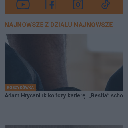
NAJNOWSZE Z DZIAŁU NAJNOWSZE
KOSZYKÓWKA
Adam Hrycaniuk kończy karierę. „Bestia” schodzi