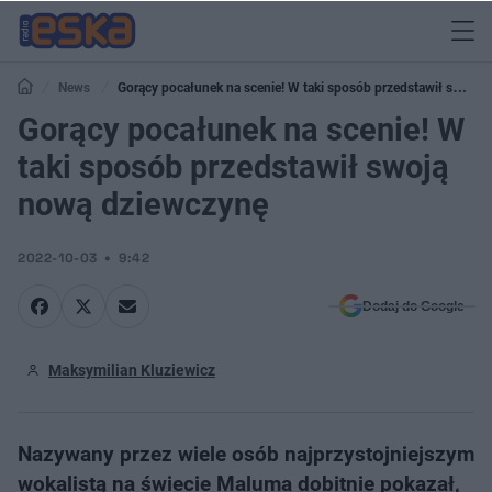
News
Gorący pocałunek na scenie! W taki sposób przedstawił swoją
nową dziewczynę
Gorący pocałunek na scenie! W
taki sposób przedstawił swoją
nową dziewczynę
2022-10-03
9:42
Dodaj do Google
Maksymilian Kluziewicz
Nazywany przez wiele osób najprzystojniejszym
wokalistą na świecie Maluma dobitnie pokazał,