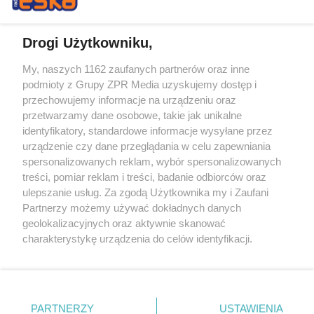
Drogi Użytkowniku,
My, naszych 1162 zaufanych partnerów oraz inne
Żaden utwór zamieszczony w serwisie nie może być powielany i
podmioty z Grupy ZPR Media uzyskujemy dostęp i
rozpowszechniany lub dalej rozpowszechniany w jakikolwiek sposób (w
tym także elektroniczny lub mechaniczny) na jakimkolwiek polu
przechowujemy informacje na urządzeniu oraz
eksploatacji w jakiejkolwiek formie, włącznie z umieszczaniem w
przetwarzamy dane osobowe, takie jak unikalne
Internecie bez pisemnej zgody właściciela praw. Jakiekolwiek użycie lub
identyfikatory, standardowe informacje wysyłane przez
wykorzystanie utworów w całości lub w części z naruszeniem prawa,
tzn. bez właściwej zgody, jest zabronione pod groźbą kary i może być
urządzenie czy dane przeglądania w celu zapewniania
ścigane prawnie.
spersonalizowanych reklam, wybór spersonalizowanych
treści, pomiar reklam i treści, badanie odbiorców oraz
ulepszanie usług. Za zgodą Użytkownika my i Zaufani
Partnerzy możemy używać dokładnych danych
geolokalizacyjnych oraz aktywnie skanować
charakterystykę urządzenia do celów identyfikacji.
Ponieważ cenimy Twoją prywatność, prosimy o zgodę na
O nas
korzystanie z tych technologii poprzez kliknięcie
Informacje prawne
„Akceptuję”. Zgoda jest dobrowolna i zawsze możesz ją
zmienić/wycofać klikając przycisk ustawień prywatności
PARTNERZY
USTAWIENIA
Nasze serwisy