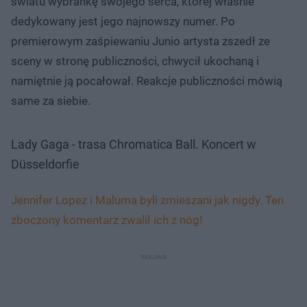
światu wybrankę swojego serca, której właśnie
dedykowany jest jego najnowszy numer. Po
premierowym zaśpiewaniu Junio artysta zszedł ze
sceny w stronę publiczności, chwycił ukochaną i
namiętnie ją pocałował. Reakcje publiczności mówią
same za siebie.
Lady Gaga - trasa Chromatica Ball. Koncert w
Düsseldorfie
Jennifer Lopez i Maluma byli zmieszani jak nigdy. Ten
zboczony komentarz zwalił ich z nóg!