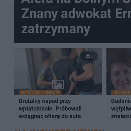
Znany adwokat Ern
zatrzymany
5
NAPAD NA OCHOCIE
DRAMAT 
Brutalny napad przy
Badani
wpłatomacie. Próbowali
wątpliw
wciągnąć ofiarę do auta
znalezi
zaginio