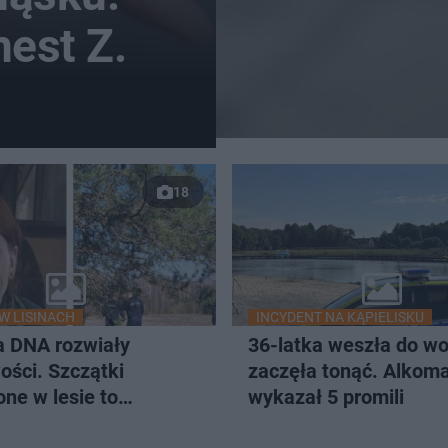
est Z.
18
W LISINACH
INCYDENT NA KĄPIELISKU
a DNA rozwiały
36-latka weszła do wo
ości. Szczątki
zaczęła tonąć. Alkom
one w lesie to
wykazał 5 promili
na Jowita Zielińska