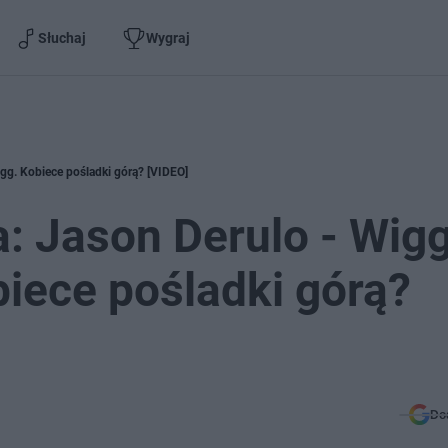
Słuchaj
Wygraj
gg. Kobiece pośladki górą? [VIDEO]
: Jason Derulo - Wigg
biece pośladki górą?
Do