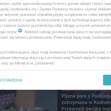
ponad milion złotych!
klam, wybór spersonalizowanych treści, pomiar reklam i treści, bad
e pędzili
 zgodą Użytkownika my i Zaufani Partnerzy możemy używać dokład
az aktywnie skanować charakterystykę urządzenia do celów identyfi
ynię.
ść, prosimy o zgodę na korzystanie z tych technologii poprzez klikn
a i zawsze możesz ją zmienić/wycofać klikając przycisk ustawień pr
 STOP
ogu strony
. Niektóre rodzaje przetwarzania danych nie wymagaj
iwić się takiemu przetwarzaniu. Preferencje będą miały zastosowanie
szymi informacjami, abyś mógł świadomie i komfortowo korzystać z
gółowe informacje dotyczące przetwarzania Twoich danych znajdzi
s
oraz po kliknięciu w „Ustawienia”.
USTAWIENIA
POLICJA ŚWIĘTOKRZYSKA
Pijana para z Podkarp
zatrzymana w Kostom
Przewozili dwójkę ma