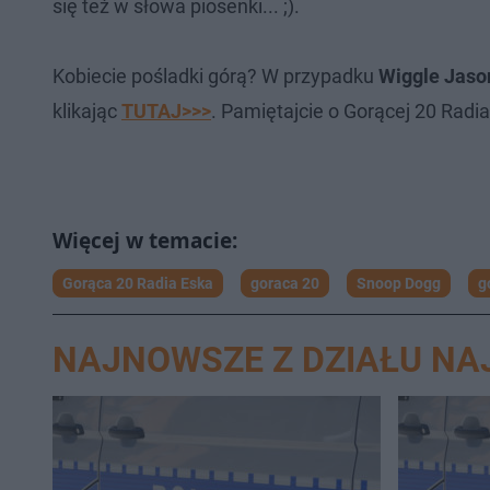
się też w słowa piosenki... ;).
Kobiecie pośladki górą? W przypadku
Wiggle Jaso
klikając
TUTAJ>>>
. Pamiętajcie o Gorącej 20 Radi
Gorąca 20 Radia Eska
goraca 20
Snoop Dogg
g
NAJNOWSZE Z DZIAŁU N