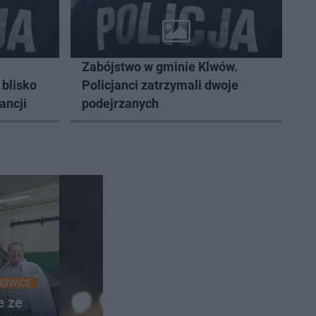
Zabójstwo w gminie Klwów.
 blisko
Policjanci zatrzymali dwoje
ancji
podejrzanych
HOWICE
e ze