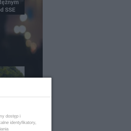
otężnym
od SSE
y dostęp i
 duże
lne identyfikatory,
a
iania