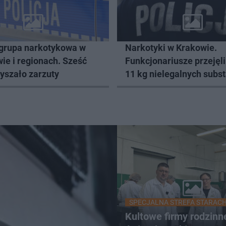
 grupa narkotykowa w
Narkotyki w Krakowie.
ie i regionach. Sześć
Funkcjonariusze przejęli
yszało zarzuty
11 kg nielegalnych subst
SPECJALNA STREFA STARAC
Kultowe firmy rodzinn