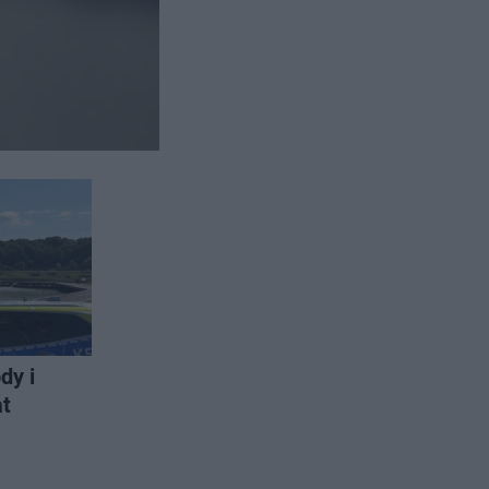
dy i
at