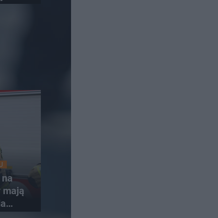
U
 na
y mają
da
nki