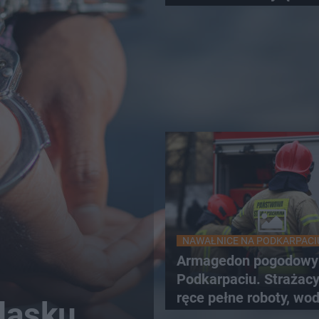
dzieci
NAWAŁNICE NA PODKARPACI
Armagedon pogodowy
Podkarpaciu. Strażac
ręce pełne roboty, wo
ląsku.
zalewa posesje i budy