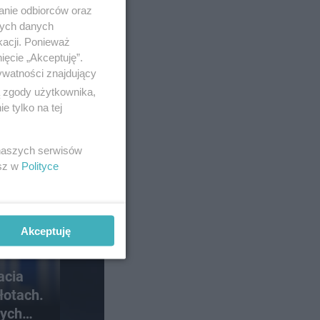
anie odbiorców oraz
nych danych
kacji. Ponieważ
ięcie „Akceptuję”.
ywatności znajdujący
ą zgody użytkownika,
 tylko na tej
 naszych serwisów
esz w
Polityce
Akceptuję
acia
łotach.
łych