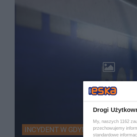
Drogi Użytkow
My, naszych 1162 zau
przechowujemy informa
INCYDENT W GDYNI
standardowe informac