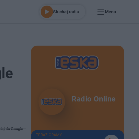
Słuchaj radia
Menu
le
Radio Online
daj do Google
TERAZ GRAMY