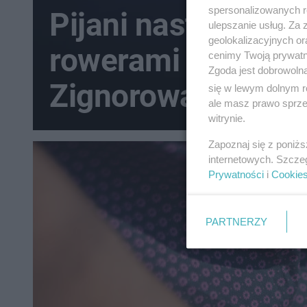
spersonalizowanych re
Pijani nastolatkowi
ulepszanie usług. Za
geolokalizacyjnych or
rowerami przez Gd
cenimy Twoją prywatno
Zgoda jest dobrowoln
Zignorowali znak
się w lewym dolnym r
ale masz prawo sprzec
witrynie.
Zapoznaj się z poniż
internetowych. Szcze
Prywatności
i
Cookie
PARTNERZY