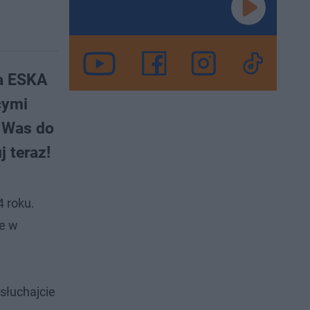
ia ESKA
cymi
a Was do
 teraz!
 roku.
je w
słuchajcie