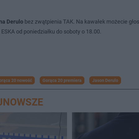
na Derulo
bez zwątpienia TAK. Na kawałek możecie gło
a ESKA od poniedziałku do soboty o 18.00.
orąca 20 nowość
Gorąca 20 premiera
Jason Derulo
AJNOWSZE