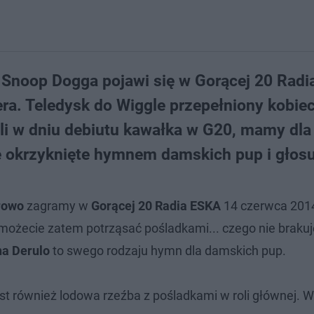
 Snoop Dogga pojawi się w Gorącej 20 Rad
iera. Teledysk do Wiggle przepełniony kobie
li w dniu debiutu kawałka w G20, mamy dl
 okrzyknięte hymnem damskich pup i głosuj
rowo
zagramy w
Gorącej 20 Radia ESKA
14 czerwca 2014
 możecie zatem potrząsać pośladkami... czego nie braku
na Derulo
to swego rodzaju hymn dla damskich pup.
st również lodowa rzeźba z pośladkami w roli głównej. W