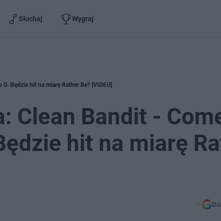
Słuchaj
Wygraj
o G. Będzie hit na miarę Rather Be? [VIDEO]
: Clean Bandit - Com
 Będzie hit na miarę R
Do