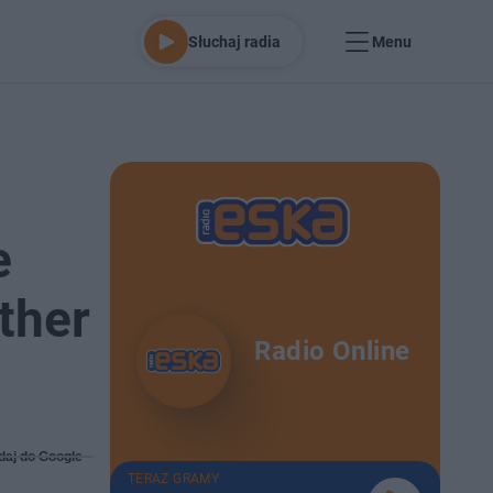
Słuchaj radia
Menu
e
ather
Radio Online
daj do Google
TERAZ GRAMY