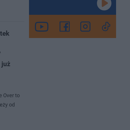
tek
?
 już
 Over to
leży od