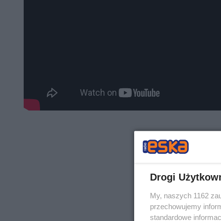
Drogi Użytkow
My, naszych 1162 zau
przechowujemy informa
standardowe informac