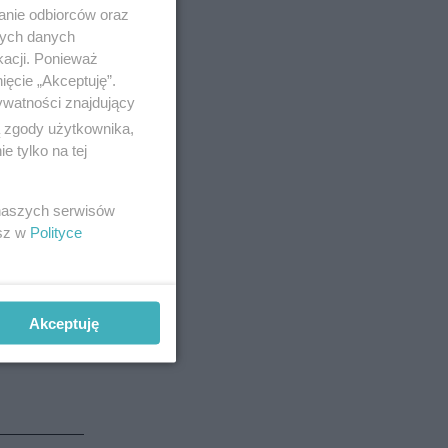
anie odbiorców oraz
nych danych
kacji. Ponieważ
ięcie „Akceptuję”.
ywatności znajdujący
ą zgody użytkownika,
 tylko na tej
 naszych serwisów
esz w
Polityce
Akceptuję