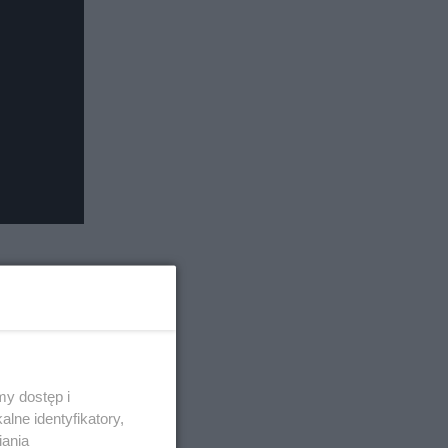
y dostęp i
lne identyfikatory,
iania