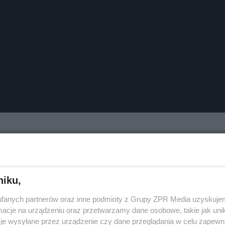
niku,
fanych partnerów oraz inne podmioty z Grupy ZPR Media uzyskujem
cje na urządzeniu oraz przetwarzamy dane osobowe, takie jak unika
je wysyłane przez urządzenie czy dane przeglądania w celu zapewn