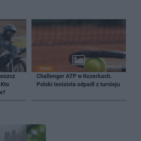
TENIS
goszcz
Challenger ATP w Kozerkach.
 Kto
Polski tenisista odpadł z turnieju
w?