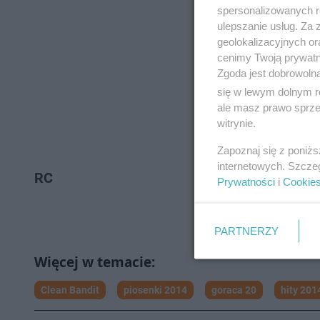
spersonalizowanych re
ulepszanie usług. Za
geolokalizacyjnych or
cenimy Twoją prywatno
Zgoda jest dobrowoln
się w lewym dolnym r
ale masz prawo sprzec
witrynie.
Zapoznaj się z poniż
internetowych. Szcze
RC
Prywatności
i
Cookie
PARTNERZY
Clean Bandit
piosenki 2014
goraca 20
hity 201