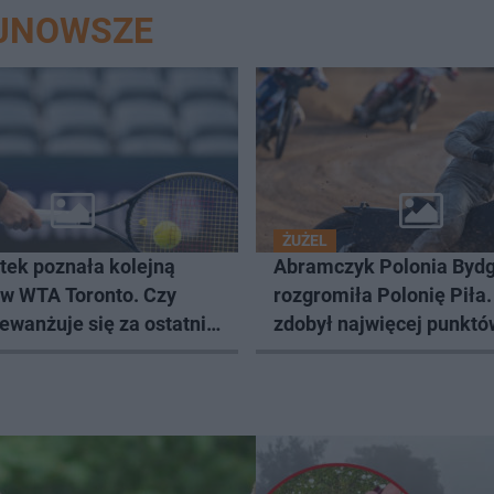
AJNOWSZE
ŻUŻEL
tek poznała kolejną
Abramczyk Polonia Byd
 w WTA Toronto. Czy
rozgromiła Polonię Piła.
ewanżuje się za ostatnią
zdobył najwięcej punktó
?