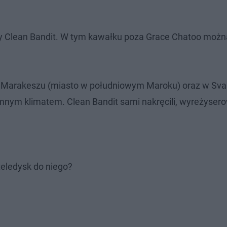
py Clean Bandit. W tym kawałku poza Grace Chatoo możn
w Marakeszu (miasto w południowym Maroku) oraz w Sva
mnym klimatem. Clean Bandit sami nakręcili, wyreżyserow
teledysk do niego?