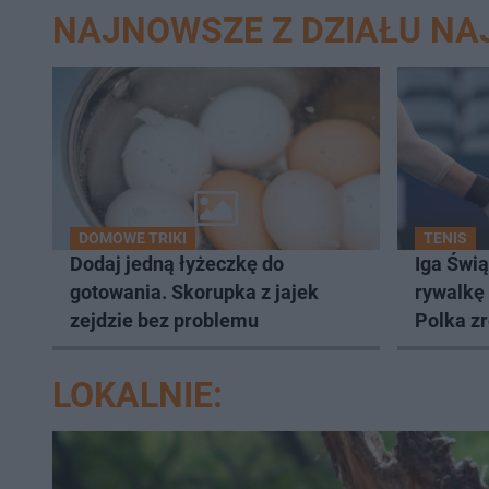
NAJNOWSZE Z DZIAŁU N
DOMOWE TRIKI
TENIS
Dodaj jedną łyżeczkę do
Iga Świą
gotowania. Skorupka z jajek
rywalkę
zejdzie bez problemu
Polka zr
porażkę
LOKALNIE: