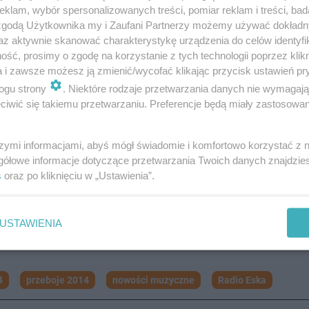
klam, wybór spersonalizowanych treści, pomiar reklam i treści, bad
 zgodą Użytkownika my i Zaufani Partnerzy możemy używać dokład
az aktywnie skanować charakterystykę urządzenia do celów identyfi
ść, prosimy o zgodę na korzystanie z tych technologii poprzez klikn
a i zawsze możesz ją zmienić/wycofać klikając przycisk ustawień pr
ogu strony
. Niektóre rodzaje przetwarzania danych nie wymagaj
iwić się takiemu przetwarzaniu. Preferencje będą miały zastosowanie
szymi informacjami, abyś mógł świadomie i komfortowo korzystać z
gółowe informacje dotyczące przetwarzania Twoich danych znajdzi
s
oraz po kliknięciu w „Ustawienia”.
USTAWIENIA
4
przeboje 2014
nowości muzyczne
Radio Eska