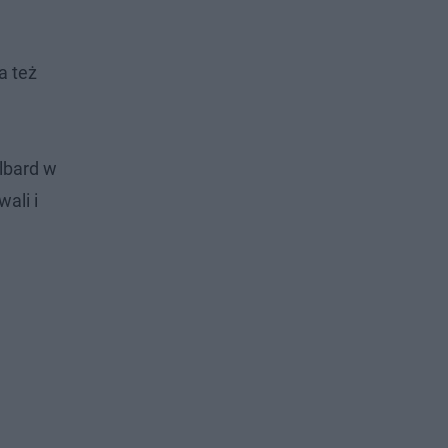
a też
lbard w
ali i