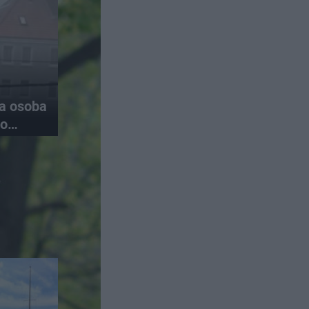
na osoba
do