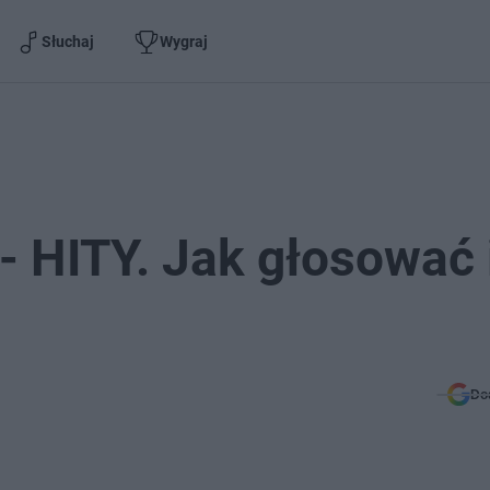
Słuchaj
Wygraj
 HITY. Jak głosować 
Do