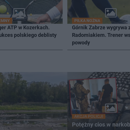
IEMNY
PIŁKA NOŻNA
ger ATP w Kozerkach.
Górnik Zabrze wygrywa 
ukces polskiego deblisty
Radomiakiem. Trener w
powody
AKCJA POLICJI
Potężny cios w narkob