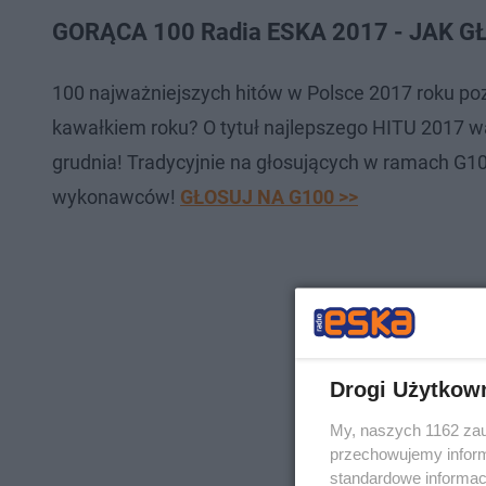
GORĄCA 100 Radia ESKA 2017 - JAK 
100 najważniejszych hitów w Polsce 2017 roku poz
kawałkiem roku? O tytuł najlepszego HITU 2017 w
grudnia! Tradycyjnie na głosujących w ramach G10
wykonawców!
GŁOSUJ NA G100 >>
Drogi Użytkow
My, naszych 1162 zau
przechowujemy informa
standardowe informac