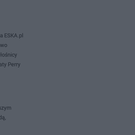
na ESKA.pl
two
łośnicy
aty Perry
aszym
dą,