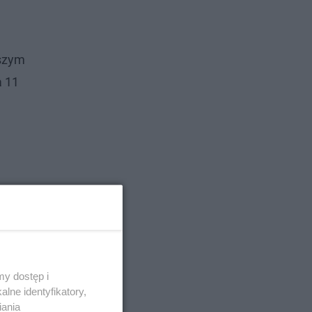
tszym
a 11
y dostęp i
lne identyfikatory,
iania