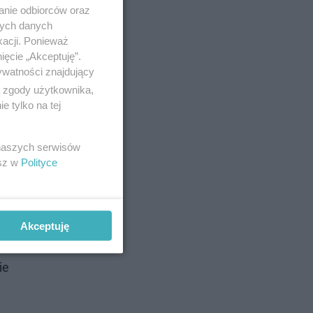
anie odbiorców oraz
nych danych
kacji. Ponieważ
ięcie „Akceptuję”.
ywatności znajdujący
ą zgody użytkownika,
 tylko na tej
 naszych serwisów
esz w
Polityce
Akceptuję
odrzucamy
ie