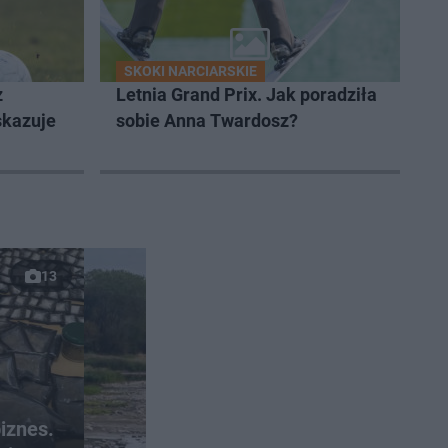
SKOKI NARCIARSKIE
z
Letnia Grand Prix. Jak poradziła
skazuje
sobie Anna Twardosz?
13
iznes.