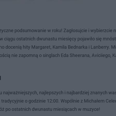
zyczne podsumowanie w roku! Zagłosujcie i wybierzcie 
bo w ciągu ostatnich dwunastu miesięcy pojawiło się mnós
o docenią hity Margaret, Kamila Bednarka i Lanberry. Mi
ścią nie zapomną o singlach Eda Sheerana, Aviciiego, K
I
tu najważniejszych, najlepszych i najbardziej znanych w
u tradycyjnie o godzinie 12:00. Wspólnie z Michałem Cele
róż po ostatnich dwunastu miesiącach w muzyce!