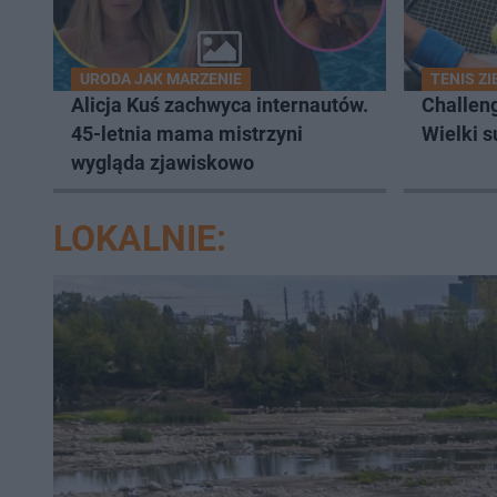
URODA JAK MARZENIE
TENIS Z
Alicja Kuś zachwyca internautów.
Challen
45-letnia mama mistrzyni
Wielki s
wygląda zjawiskowo
LOKALNIE: