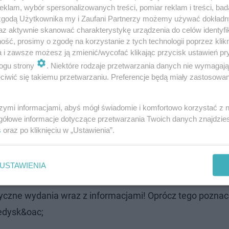
klam, wybór spersonalizowanych treści, pomiar reklam i treści, bad
 zgodą Użytkownika my i Zaufani Partnerzy możemy używać dokład
az aktywnie skanować charakterystykę urządzenia do celów identyfi
ść, prosimy o zgodę na korzystanie z tych technologii poprzez klikn
8 - nowe hity, które trzeba znać!
a i zawsze możesz ją zmienić/wycofać klikając przycisk ustawień pr
ogu strony
. Niektóre rodzaje przetwarzania danych nie wymagaj
iwić się takiemu przetwarzaniu. Preferencje będą miały zastosowanie
szymi informacjami, abyś mógł świadomie i komfortowo korzystać z
gółowe informacje dotyczące przetwarzania Twoich danych znajdzi
s
oraz po kliknięciu w „Ustawienia”.
USTAWIENIA
 zagranicznych gwiazd odkryjecie w jednym miejscu! P
yczne wydania wraz z informacjami! Oprócz tego poznac
ledysk&oac;