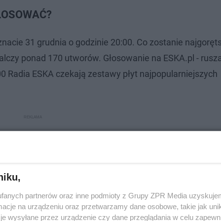
GŁOSOWAĆ?
nacie 31 grudnia o godzinie 20:00. Co zostanie najgorę
alczy ponad 170 utworów. Głosowanie na ESKA.pl - rusz
0 Radia ESKA czekają zestawy płyt najpopularniejszych
niku,
fanych partnerów oraz inne podmioty z Grupy ZPR Media uzyskujem
cje na urządzeniu oraz przetwarzamy dane osobowe, takie jak unika
je wysyłane przez urządzenie czy dane przeglądania w celu zapewn