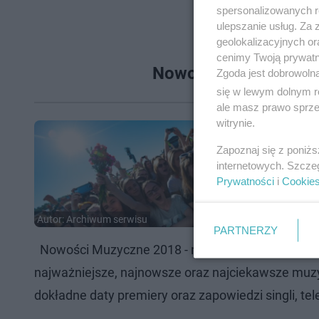
spersonalizowanych re
ulepszanie usług. Za
geolokalizacyjnych or
cenimy Twoją prywatno
Nowości Muzyczne 201
Zgoda jest dobrowoln
się w lewym dolnym r
ale masz prawo sprzec
witrynie.
Zapoznaj się z poniż
internetowych. Szcze
Prywatności
i
Cookie
Autor: Archiwum serwisu
PARTNERZY
Nowości Muzyczne 2018 - nowe hity od polskich i
najważniejsze, najnowsze oraz najciekawsze muz
dokładne daty premiery oraz zapowiedzi singli, te