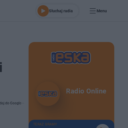
Słuchaj radia
Menu
i
Radio Online
daj do Google
TERAZ GRAMY