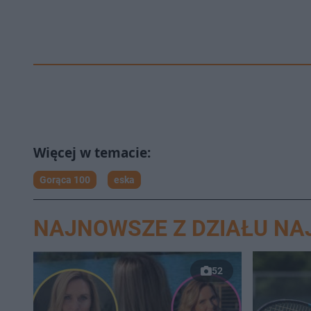
Gorąca 100
eska
NAJNOWSZE Z DZIAŁU N
52