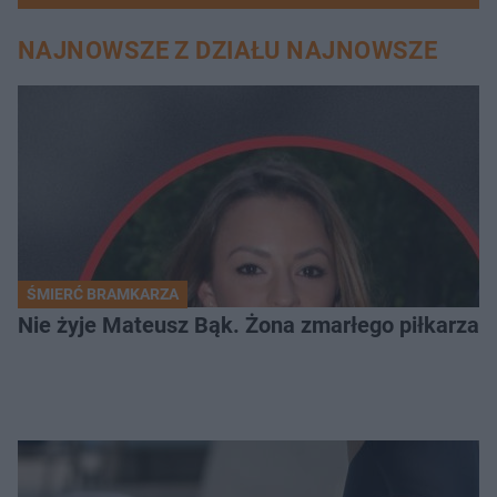
NAJNOWSZE Z DZIAŁU NAJNOWSZE
ŚMIERĆ BRAMKARZA
Nie żyje Mateusz Bąk. Żona zmarłego piłkarza z