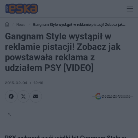
News
Gangnam Style wystąpił w reklamie pistacji! Zobacz jak
powstawała reklama z udziałem PSY [VIDEO]
Gangnam Style wystąpił w
reklamie pistacji! Zobacz jak
powstawała reklama z
udziałem PSY [VIDEO]
2013-02-04
12:16
Dodaj do Google
PSY wykonał swój wielki hit Gangnam Style w