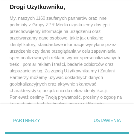
Drogi Użytkowniku,
My, naszych 1160 zaufanych partnerów oraz inne
Żaden utwór zamieszczony w serwisie nie może być powielany i
podmioty z Grupy ZPR Media uzyskujemy dostęp i
rozpowszechniany lub dalej rozpowszechniany w jakikolwiek sposób (w
tym także elektroniczny lub mechaniczny) na jakimkolwiek polu
przechowujemy informacje na urządzeniu oraz
eksploatacji w jakiejkolwiek formie, włącznie z umieszczaniem w Internecie
przetwarzamy dane osobowe, takie jak unikalne
bez pisemnej zgody właściciela praw. Jakiekolwiek użycie lub
wykorzystanie utworów w całości lub w części z naruszeniem prawa, tzn.
identyfikatory, standardowe informacje wysyłane przez
bez właściwej zgody, jest zabronione pod groźbą kary i może być ścigane
urządzenie czy dane przeglądania w celu zapewniania
prawnie.
spersonalizowanych reklam, wybór spersonalizowanych
treści, pomiar reklam i treści, badanie odbiorców oraz
ulepszanie usług. Za zgodą Użytkownika my i Zaufani
Partnerzy możemy używać dokładnych danych
geolokalizacyjnych oraz aktywnie skanować
charakterystykę urządzenia do celów identyfikacji.
Ponieważ cenimy Twoją prywatność, prosimy o zgodę na
O nas
korzystanie z tych technologii poprzez kliknięcie
Informacje prawne
„Akceptuję”. Zgoda jest dobrowolna i zawsze możesz ją
zmienić/wycofać klikając przycisk ustawień prywatności
Nasze serwisy
PARTNERZY
USTAWIENIA
znajdujący się w lewym dolnym rogu strony
. Niektóre
rodzaje przetwarzania danych nie wymagają zgody
© 2026 Grupa ZPR Media