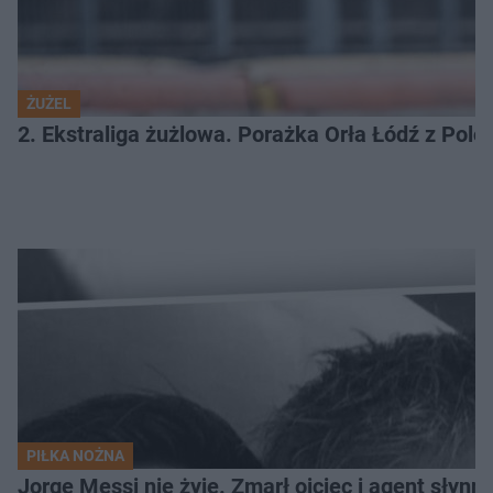
ŻUŻEL
2. Ekstraliga żużlowa. Porażka Orła Łódź z Pol
PIŁKA NOŻNA
Jorge Messi nie żyje. Zmarł ojciec i agent słynn