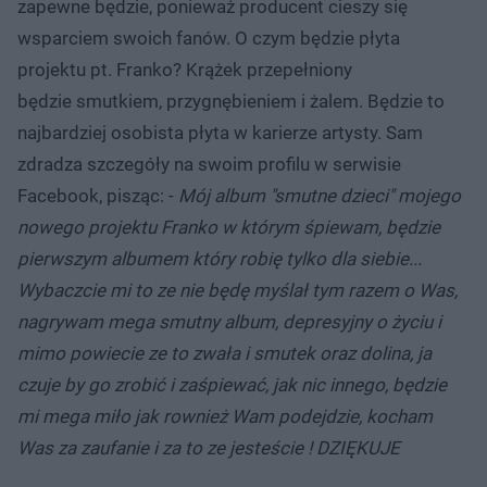
zapewne będzie, ponieważ producent cieszy się
wsparciem swoich fanów. O czym będzie płyta
projektu pt. Franko? Krążek przepełniony
będzie smutkiem, przygnębieniem i żalem. Będzie to
najbardziej osobista płyta w karierze artysty. Sam
zdradza szczegóły na swoim profilu w serwisie
Facebook, pisząc: -
Mój album "smutne dzieci" mojego
nowego projektu Franko w którym śpiewam, będzie
pierwszym albumem który robię tylko dla siebie...
Wybaczcie mi to ze nie będę myślał tym razem o Was,
nagrywam mega smutny album, depresyjny o życiu i
mimo powiecie ze to zwała i smutek oraz dolina, ja
czuje by go zrobić i zaśpiewać, jak nic innego, będzie
mi mega miło jak rownież Wam podejdzie, kocham
Was za zaufanie i za to ze jesteście ! DZIĘKUJE