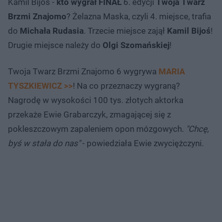
Kamil Bijoś
-
kto wygrał FINAŁ
6. edycji
Twoja Twarz
Brzmi Znajomo
? Żelazna Maska, czyli 4. miejsce, trafia
do
Michała Rudasia
. Trzecie miejsce zajął
Kamil Bijoś
!
Drugie miejsce należy do
Olgi Szomańskiej
!
Twoja Twarz Brzmi Znajomo 6 wygrywa
MARIA
TYSZKIEWICZ >>
! Na co przeznaczy wygraną?
Nagrodę w wysokości 100 tys. złotych aktorka
przekaże Ewie Grabarczyk, zmagającej się z
pokleszczowym zapaleniem opon mózgowych.
"Chcę,
byś w stała do nas"
- powiedziała Ewie zwyciężczyni.