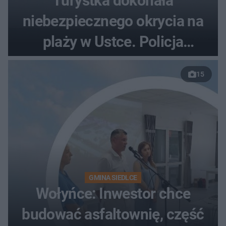
Turystka dokonała
niebezpiecznego okrycia na
plaży w Ustce. Policja
musiała zamknąć odcinek
15
wybrzeża
GMINA SIEDLCE
Wołyńce: Inwestor chce
budować asfaltownię, część