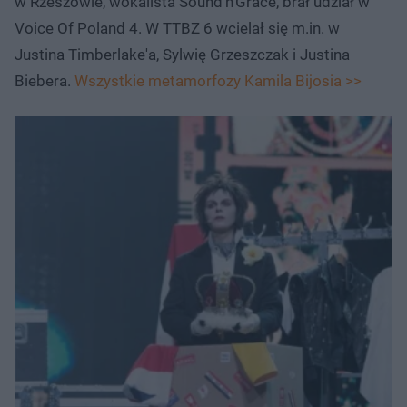
w Rzeszowie, wokalista Sound’n’Grace, brał udział w
Voice Of Poland 4. W TTBZ 6 wcielał się m.in. w
Justina Timberlake'a, Sylwię Grzeszczak i Justina
Biebera.
Wszystkie metamorfozy Kamila Bijosia >>