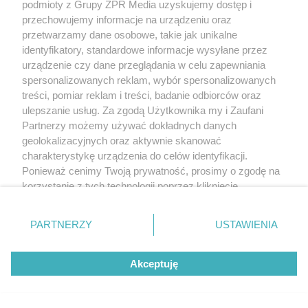
3. kolejka uszczuplona o dwa mecze
podmioty z Grupy ZPR Media uzyskujemy dostęp i
przechowujemy informacje na urządzeniu oraz
przetwarzamy dane osobowe, takie jak unikalne
ZOBACZ WIĘCEJ
identyfikatory, standardowe informacje wysyłane przez
urządzenie czy dane przeglądania w celu zapewniania
spersonalizowanych reklam, wybór spersonalizowanych
treści, pomiar reklam i treści, badanie odbiorców oraz
ulepszanie usług. Za zgodą Użytkownika my i Zaufani
Partnerzy możemy używać dokładnych danych
geolokalizacyjnych oraz aktywnie skanować
charakterystykę urządzenia do celów identyfikacji.
Ponieważ cenimy Twoją prywatność, prosimy o zgodę na
korzystanie z tych technologii poprzez kliknięcie
„Akceptuję”. Zgoda jest dobrowolna i zawsze możesz ją
zmienić/wycofać klikając przycisk ustawień prywatności
PARTNERZY
USTAWIENIA
znajdujący się w lewym dolnym rogu strony
. Niektóre
rodzaje przetwarzania danych nie wymagają zgody
Akceptuję
użytkownika, ale masz prawo sprzeciwić się takiemu
przetwarzaniu. Preferencje będą miały zastosowanie tylko
na tej witrynie.