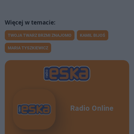
TWOJA TWARZ BRZMI ZNAJOMO
KAMIL BIJOŚ
MARIA TYSZKIEWICZ
Radio Online