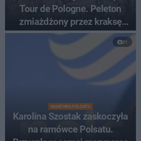
Tour de Pologne. Peleton
zmiażdżony przez kraksę
przed Karpaczem
21
RAMÓWKA POLSATU
Karolina Szostak zaskoczyła
na ramówce Polsatu.