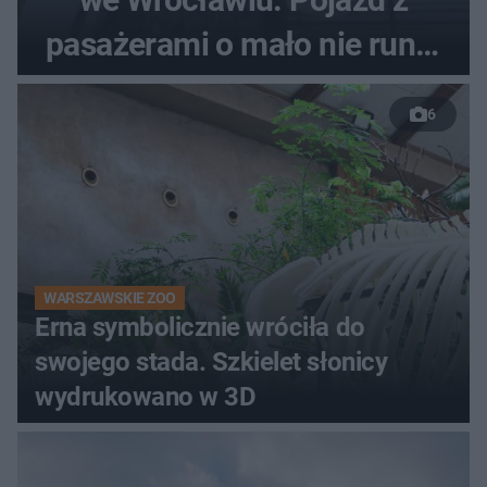
pasażerami o mało nie runął
do rzeki
6
WARSZAWSKIE ZOO
Erna symbolicznie wróciła do
swojego stada. Szkielet słonicy
wydrukowano w 3D