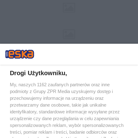
Drogi Użytkowniku,
My, naszych 1162 zaufanych partnerów oraz inne
Żaden utwór zamieszczony w serwisie nie może być powielany i
podmioty z Grupy ZPR Media uzyskujemy dostęp i
rozpowszechniany lub dalej rozpowszechniany w jakikolwiek sposób (w
tym także elektroniczny lub mechaniczny) na jakimkolwiek polu
przechowujemy informacje na urządzeniu oraz
eksploatacji w jakiejkolwiek formie, włącznie z umieszczaniem w Internecie
przetwarzamy dane osobowe, takie jak unikalne
bez pisemnej zgody właściciela praw. Jakiekolwiek użycie lub
wykorzystanie utworów w całości lub w części z naruszeniem prawa, tzn.
identyfikatory, standardowe informacje wysyłane przez
bez właściwej zgody, jest zabronione pod groźbą kary i może być ścigane
urządzenie czy dane przeglądania w celu zapewniania
prawnie.
spersonalizowanych reklam, wybór spersonalizowanych
treści, pomiar reklam i treści, badanie odbiorców oraz