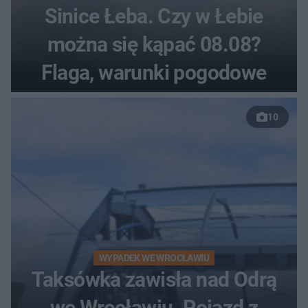
Sinice Łeba. Czy w Łebie
można się kąpać 08.08?
Flaga, warunki pogodowe
10
WYPADEK WE WROCŁAWIU
Taksówka zawisła nad Odrą
we Wrocławiu. Pojazd z