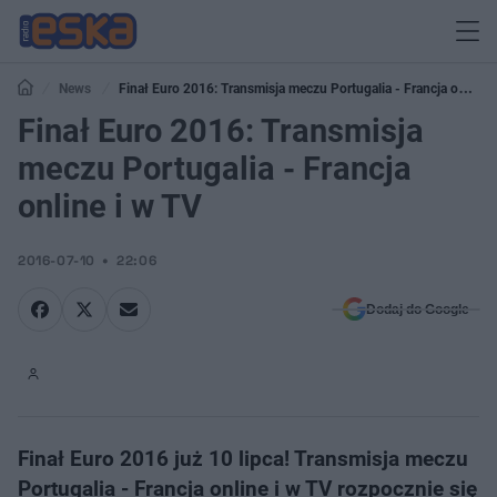
News
Finał Euro 2016: Transmisja meczu Portugalia - Francja online
i w TV
Finał Euro 2016: Transmisja
meczu Portugalia - Francja
online i w TV
2016-07-10
22:06
Dodaj do Google
Finał Euro 2016 już 10 lipca! Transmisja meczu
Portugalia - Francja online i w TV rozpocznie się