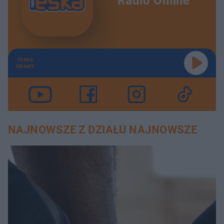
Radio Online
TERAZ
GRAMY
NAJNOWSZE Z DZIAŁU NAJNOWSZE