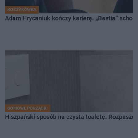
KOSZYKÓWKA
Adam Hrycaniuk kończy karierę. „Bestia” schodzi
DOMOWE PORZĄDKI
Hiszpański sposób na czystą toaletę. Rozpuszcz