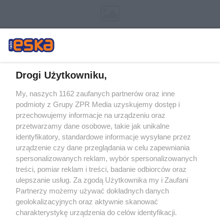
Drogi Użytkowniku,
My, naszych 1162 zaufanych partnerów oraz inne
Żaden utwór zamieszczony w serwisie nie może być powielany i
podmioty z Grupy ZPR Media uzyskujemy dostęp i
rozpowszechniany lub dalej rozpowszechniany w jakikolwiek sposób (w
tym także elektroniczny lub mechaniczny) na jakimkolwiek polu
przechowujemy informacje na urządzeniu oraz
eksploatacji w jakiejkolwiek formie, włącznie z umieszczaniem w Internecie
przetwarzamy dane osobowe, takie jak unikalne
bez pisemnej zgody właściciela praw. Jakiekolwiek użycie lub
wykorzystanie utworów w całości lub w części z naruszeniem prawa, tzn.
identyfikatory, standardowe informacje wysyłane przez
bez właściwej zgody, jest zabronione pod groźbą kary i może być ścigane
urządzenie czy dane przeglądania w celu zapewniania
prawnie.
spersonalizowanych reklam, wybór spersonalizowanych
treści, pomiar reklam i treści, badanie odbiorców oraz
ulepszanie usług. Za zgodą Użytkownika my i Zaufani
Partnerzy możemy używać dokładnych danych
geolokalizacyjnych oraz aktywnie skanować
charakterystykę urządzenia do celów identyfikacji.