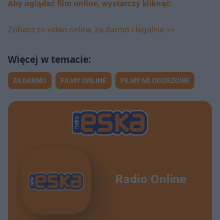
Aby oglądać film online, wystarczy kliknąć
:
Zobacz to video online, za darmo i legalnie >>
ZA DARMO
FILMY ONLINE
FILMY MŁODZIEŻOWE
Radio Online