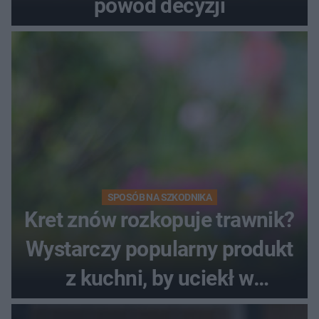
powód decyzji
SPOSÓB NA SZKODNIKA
Kret znów rozkopuje trawnik?
Wystarczy popularny produkt
z kuchni, by uciekł w
popłochu