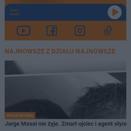
TERAZ
GRAMY
NAJNOWSZE Z DZIAŁU NAJNOWSZE
PIŁKA NOŻNA
Jorge Messi nie żyje. Zmarł ojciec i agent słynn