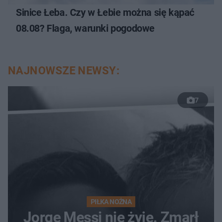
Sinice Łeba. Czy w Łebie można się kąpać
08.08? Flaga, warunki pogodowe
NAJNOWSZE NEWSY:
7
PIŁKA NOŻNA
Jorge Messi nie żyje. Zmarł