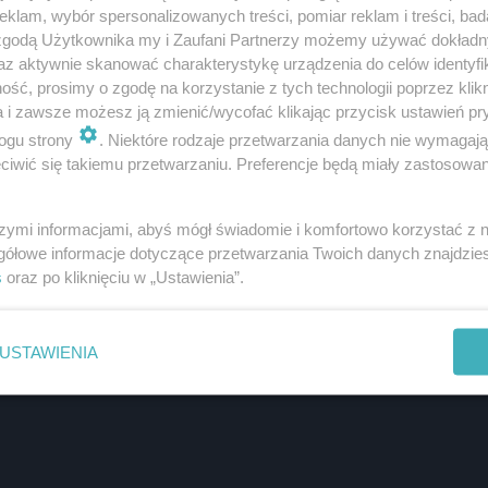
klam, wybór spersonalizowanych treści, pomiar reklam i treści, bad
 zgodą Użytkownika my i Zaufani Partnerzy możemy używać dokład
az aktywnie skanować charakterystykę urządzenia do celów identyfi
ść, prosimy o zgodę na korzystanie z tych technologii poprzez klikn
a i zawsze możesz ją zmienić/wycofać klikając przycisk ustawień pr
ogu strony
. Niektóre rodzaje przetwarzania danych nie wymagaj
iwić się takiemu przetwarzaniu. Preferencje będą miały zastosowanie
szymi informacjami, abyś mógł świadomie i komfortowo korzystać z
gółowe informacje dotyczące przetwarzania Twoich danych znajdzi
s
oraz po kliknięciu w „Ustawienia”.
USTAWIENIA