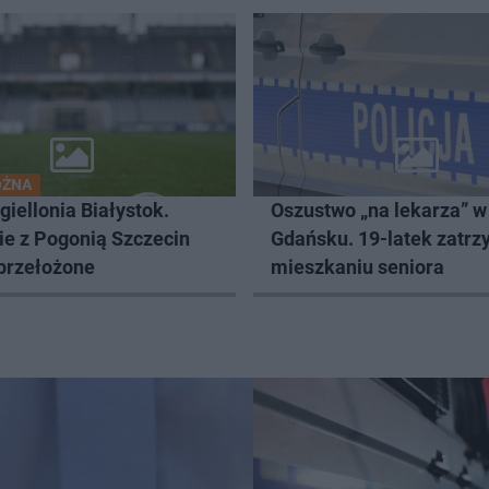
OŻNA
iellonia Białystok.
Oszustwo „na lekarza” w
ie z Pogonią Szczecin
Gdańsku. 19-latek zatr
 przełożone
mieszkaniu seniora