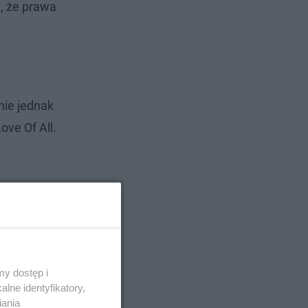
, że prawa
nie jednak
ove Of All.
y dostęp i
lne identyfikatory,
iania