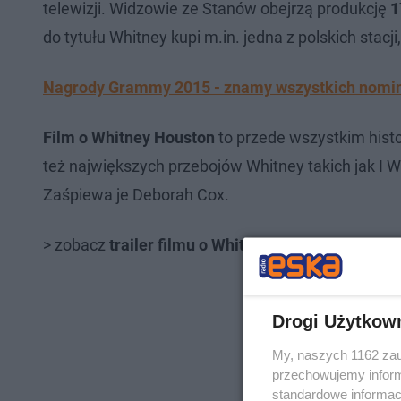
telewizji. Widzowie ze Stanów obejrzą produkcję
1
do tytułu Whitney kupi m.in. jedna z polskich stacji,
Nagrody Grammy 2015 - znamy wszystkich nom
Film o Whitney Houston
to przede wszystkim hist
też największych przebojów Whitney takich jak I W
Zaśpiewa je Deborah Cox.
> zobacz
trailer filmu o Whitney Houston
Drogi Użytkow
My, naszych 1162 zau
przechowujemy informa
standardowe informac