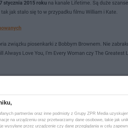
7 stycznia 2015 roku
na kanale Lifetime. Są duże szanse
 tak jak stało się to w przypadku filmu William i Kate.
inowanych
oria związku piosenkarki z Bobbym Brownem. Nie zabrak
ill Always Love You, I'm Every Woman czy The Greatest L
niku,
fanych partnerów oraz inne podmioty z Grupy ZPR Media uzyskujem
cje na urządzeniu oraz przetwarzamy dane osobowe, takie jak unika
je wysyłane przez urządzenie czy dane przeglądania w celu zapewn