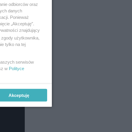
anie odbiorców oraz
nych danych
kacji. Ponieważ
ięcie „Akceptuję”.
ywatności znajdujący
ą zgody użytkownika,
 tylko na tej
 naszych serwisów
esz w
Polityce
Akceptuję