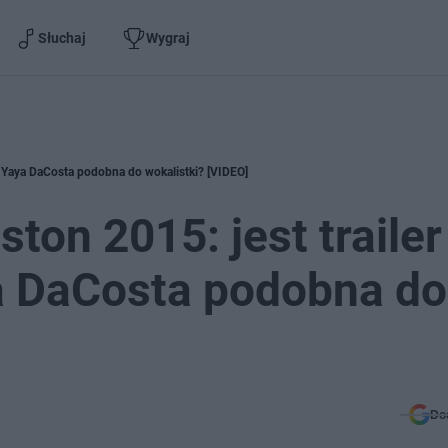
Słuchaj
Wygraj
y. Yaya DaCosta podobna do wokalistki? [VIDEO]
ton 2015: jest trailer
ya DaCosta podobna do
]
Do