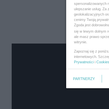
spersonalizowanych re
ulepszanie usług. Za
geolokalizacyjnych or
cenimy Twoją prywatno
Zgoda jest dobrowoln
się w lewym dolnym r
ale masz prawo sprzec
witrynie.
Zapoznaj się z poniż
internetowych. Szcze
Prywatności
i
Cookie
PARTNERZY