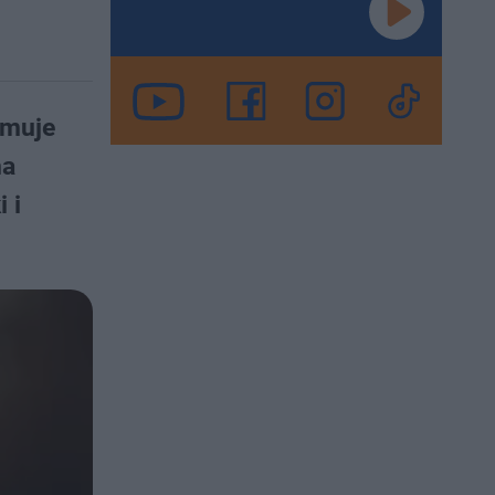
omuje
na
 i