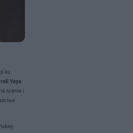
ji ku
y
roli Yaya
na scenie i
łaściwe
ńskiej