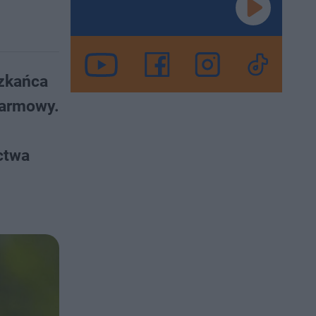
szkańca
larmowy.
ctwa