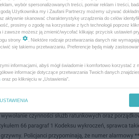
klam, wybór spersonalizowanych treści, pomiar reklam i treści, bad
 zgodą Użytkownika my i Zaufani Partnerzy możemy używać dokład
az aktywnie skanować charakterystykę urządzenia do celów identyfi
ść, prosimy o zgodę na korzystanie z tych technologii poprzez klikn
a i zawsze możesz ją zmienić/wycofać klikając przycisk ustawień pr
ogu strony
. Niektóre rodzaje przetwarzania danych nie wymagaj
iwić się takiemu przetwarzaniu. Preferencje będą miały zastosowanie
szymi informacjami, abyś mógł świadomie i komfortowo korzystać z
gółowe informacje dotyczące przetwarzania Twoich danych znajdzi
s
oraz po kliknięciu w „Ustawienia”.
ne wezwanie pomocy
USTAWIENIA
madzony przez policję materiał dowodowy zostanie wkró
e wywołanie czynności służb ratunkowych oraz porządk
tykułem 66 paragraf 1 Kodeksu wykroczeń, sprawca taki
o grzywny. Policjanci przypominają, że numer alarmowy *