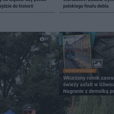
ejdzie do historii
polskiego finału debla
37
NIEWIARYGODNE!
Wkurzony rolnik zaora
świeży asfalt w Gliwic
Nagranie z demolką p
sieć