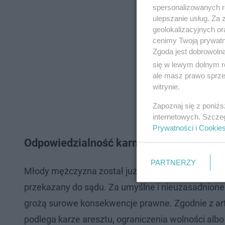
spersonalizowanych re
ulepszanie usług. Za
geolokalizacyjnych or
cenimy Twoją prywatno
Zgoda jest dobrowoln
się w lewym dolnym r
ale masz prawo sprzec
witrynie.
Zapoznaj się z poniż
internetowych. Szcze
Prywatności
i
Cookie
Odpowiedzialność karna za bezpodstaw
PARTNERZY
Młody mężczyzna został już przesłuchany, a zgro
przekazany do sądu. Za umyślne i nieuzasadnion
grożą surowe konsekwencje prawne. Zgodnie z ar
podlega karze aresztu, ograniczenia wolności alb