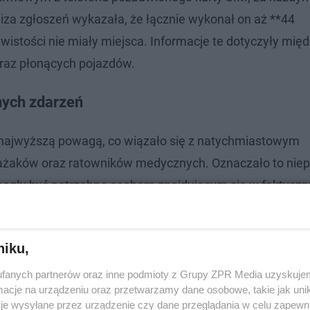
liza zgłoszeń wykazała, że łącznie wykonał on aż **44
ywistości nie miały miejsca. Informacje te dotyczyły mię
raz płonących pojazdów.
nych zdarzeń
 najwyższą powagą, co wiązało się z natychmiastowym
rażaków oraz ratowników medycznych. Oznaczało to nie
mogły być potrzebne osobom znajdującym się w faktycz
onych materiałów oraz przeprowadzonym ustaleniom
 wytypować sprawcę tych działań. Już 13 czerwca 2026 r
niku,
 okazał się **17-letni mieszkaniec powiatu oławskiego**
fanych partnerów oraz inne podmioty z Grupy ZPR Media uzyskujem
cje na urządzeniu oraz przetwarzamy dane osobowe, takie jak unika
je wysyłane przez urządzenie czy dane przeglądania w celu zapewn