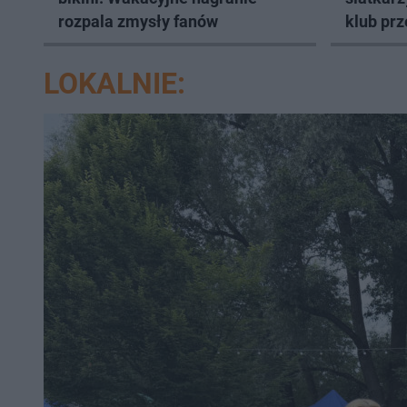
rozpala zmysły fanów
klub prz
LOKALNIE: