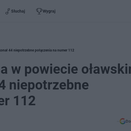
Słuchaj
Wygraj
konał 44 niepotrzebne połączenia na numer 112
ia w powiecie oławski
4 niepotrzebne
er 112
Do