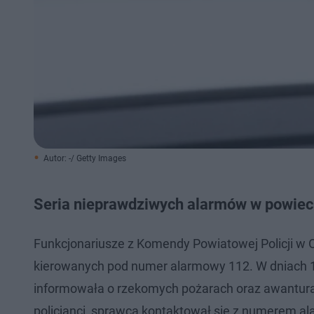
Autor: -/ Getty Images
Seria nieprawdziwych alarmów w powiec
Funkcjonariusze z Komendy Powiatowej Policji w 
kierowanych pod numer alarmowy 112. W dniach 1
informowała o rzekomych pożarach oraz awanturach
policjanci, sprawca kontaktował się z numerem 