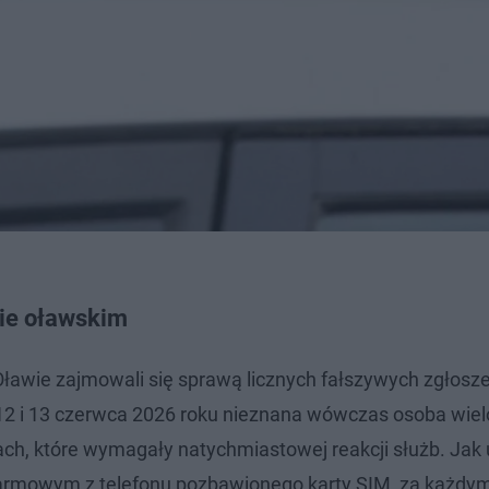
ie oławskim
Oławie zajmowali się sprawą licznych fałszywych zgłosz
2 i 13 czerwca 2026 roku nieznana wówczas osoba wiel
, które wymagały natychmiastowej reakcji służb. Jak us
alarmowym z telefonu pozbawionego karty SIM, za każdy