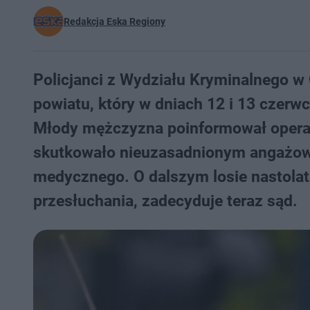
Redakcja Eska Regiony
Policjanci z Wydziału Kryminalnego w 
powiatu, który w dniach 12 i 13 czer
Młody mężczyzna poinformował operato
skutkowało nieuzasadnionym angażowan
medycznego. O dalszym losie nastolatk
przesłuchania, zadecyduje teraz sąd.