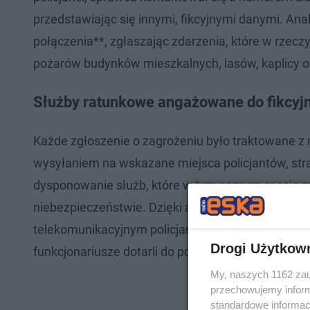
przedstawiając się innymi, fikcyjnymi danymi. Ana
połączenia**, zgłaszając zdarzenia, które w rzecz
pożarów budynków mieszkalnych, lasów, kaplicy o
Służby ratunkowe angażowane do fikcyj
Każde zgłoszenie o zagrożeniu było traktowane z
wysyłaniem na wskazane miejsca policjantów, st
dysponowanie służb, które w tym samym czasie 
niebezpieczeństwie. Dzięki analizie zabezpiecz
telekomunikacyjnym policjanci kryminalni zdołali
Drogi Użytkow
funkcjonariusze dotarli do podejrzewanego, którym
My, naszych 1162 zau
przechowujemy informa
standardowe informac