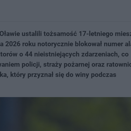
Oławie ustalili tożsamość 17-letniego mie
wca 2026 roku notorycznie blokował numer a
rów o 44 nieistniejących zdarzeniach, co
iem policji, straży pożarnej oraz ratowni
a, który przyznał się do winy podczas