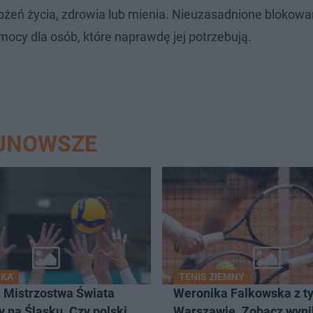
żeń życia, zdrowia lub mienia. Nieuzasadnione blokowani
ocy dla osób, które naprawdę jej potrzebują.
AJNOWSZE
WKA
TENIS ZIEMNY
 Mistrzostwa Świata
Weronika Falkowska z t
y na Śląsku. Czy polski
Warszawie. Zobacz wyni