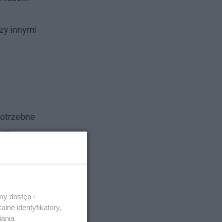
dzy innymi
potrzebne
nym
oku
.
y dostęp i
lne identyfikatory,
iania