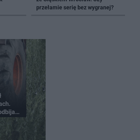
przełamie serię bez wygranej?
ł
ach.
odbija