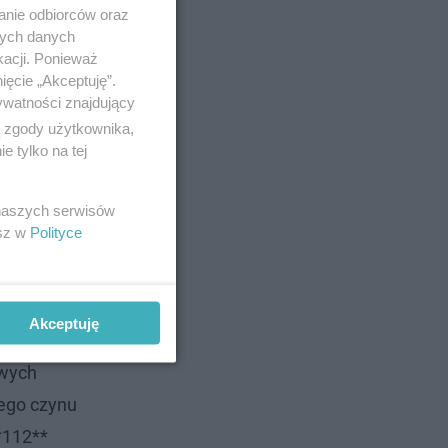
anie odbiorców oraz
nych danych
kacji. Ponieważ
ięcie „Akceptuję”.
ywatności znajdujący
ą zgody użytkownika,
 tylko na tej
 naszych serwisów
esz w
Polityce
Akceptuję
tce
owych
ego czynu
*112**