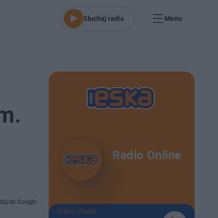
Słuchaj radia
Menu
m.
Radio Online
daj do Google
TERAZ GRAMY