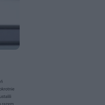
eń
okrotnie
talili
m razem