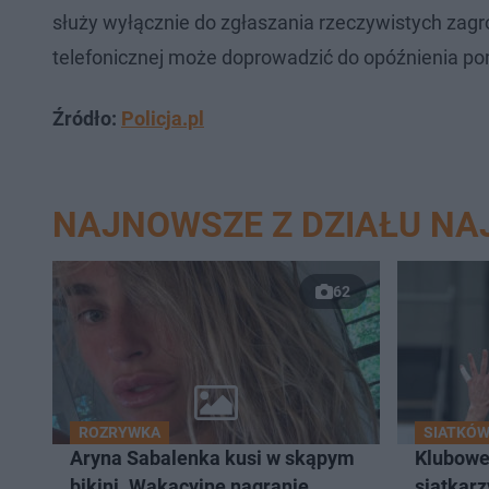
służy wyłącznie do zgłaszania rzeczywistych zagro
telefonicznej może doprowadzić do opóźnienia pom
Źródło:
Policja.pl
NAJNOWSZE Z DZIAŁU N
62
ROZRYWKA
SIATKÓ
Aryna Sabalenka kusi w skąpym
Klubowe
bikini. Wakacyjne nagranie
siatkarz