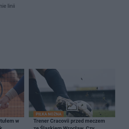
e linii
PIŁKA NOŻNA
ytułem w
Trener Cracovii przed meczem
k
ze Śląskiem Wrocław. Czy