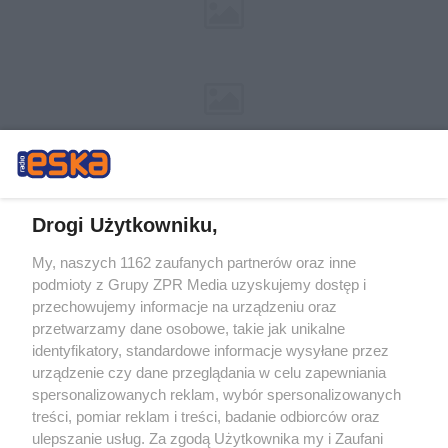
Drogi Użytkowniku,
My, naszych 1162 zaufanych partnerów oraz inne
Żaden utwór zamieszczony w serwisie nie może być powielany i
podmioty z Grupy ZPR Media uzyskujemy dostęp i
rozpowszechniany lub dalej rozpowszechniany w jakikolwiek sposób (w
tym także elektroniczny lub mechaniczny) na jakimkolwiek polu
przechowujemy informacje na urządzeniu oraz
eksploatacji w jakiejkolwiek formie, włącznie z umieszczaniem w Internecie
przetwarzamy dane osobowe, takie jak unikalne
bez pisemnej zgody właściciela praw. Jakiekolwiek użycie lub
wykorzystanie utworów w całości lub w części z naruszeniem prawa, tzn.
identyfikatory, standardowe informacje wysyłane przez
bez właściwej zgody, jest zabronione pod groźbą kary i może być ścigane
urządzenie czy dane przeglądania w celu zapewniania
prawnie.
spersonalizowanych reklam, wybór spersonalizowanych
treści, pomiar reklam i treści, badanie odbiorców oraz
ulepszanie usług. Za zgodą Użytkownika my i Zaufani