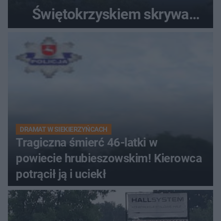
Świętokrzyskiem skrywa
zabytki, bywał tu nawet król
DRAMAT W SIEKIERZYŃCACH
Tragiczna śmierć 46-latki w
powiecie hrubieszowskim! Kierowca
potrącił ją i uciekł