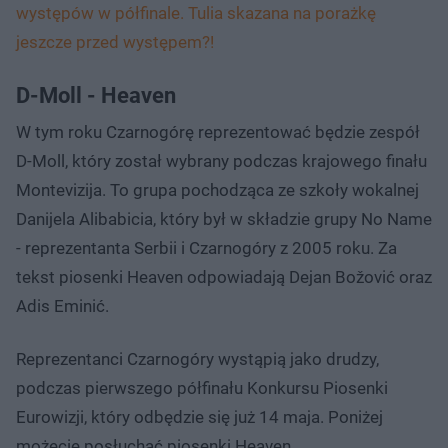
występów w półfinale. Tulia skazana na porażkę
jeszcze przed występem?!
D-Moll - Heaven
W tym roku Czarnogórę reprezentować będzie zespół
D-Moll, który został wybrany podczas krajowego finału
Montevizija. To grupa pochodząca ze szkoły wokalnej
Danijela Alibabicia, który był w składzie grupy No Name
- reprezentanta Serbii i Czarnogóry z 2005 roku. Za
tekst piosenki Heaven odpowiadają Dejan Božović oraz
Adis Eminić.
Reprezentanci Czarnogóry wystąpią jako drudzy,
podczas pierwszego półfinału Konkursu Piosenki
Eurowizji, który odbędzie się już 14 maja. Poniżej
możecie posłuchać piosenki Heaven.