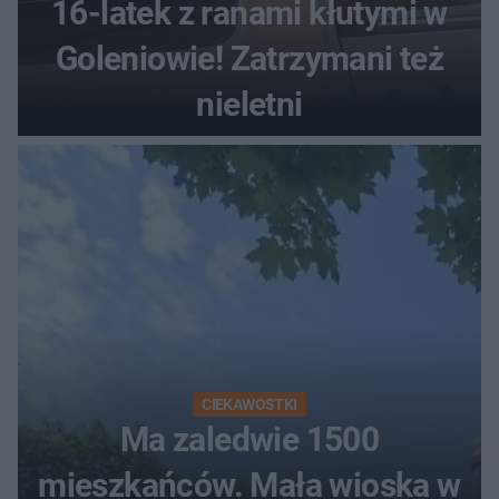
16-latek z ranami kłutymi w
Goleniowie! Zatrzymani też
nieletni
CIEKAWOSTKI
Ma zaledwie 1500
mieszkańców. Mała wioska w