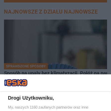
NAJNOWSZE Z DZIAŁU NAJNOWSZE
SPRAWDZONE SPOSOBY
Sposób na upały bez klimatyzacji. Połóż na parap
Drogi Użytkowniku,
My, naszych 1160 zaufanych partnerów oraz inne