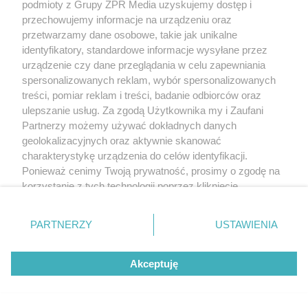
podmioty z Grupy ZPR Media uzyskujemy dostęp i
przechowujemy informacje na urządzeniu oraz
przetwarzamy dane osobowe, takie jak unikalne
identyfikatory, standardowe informacje wysyłane przez
urządzenie czy dane przeglądania w celu zapewniania
spersonalizowanych reklam, wybór spersonalizowanych
treści, pomiar reklam i treści, badanie odbiorców oraz
SPORTOWE EMOCJE
ulepszanie usług. Za zgodą Użytkownika my i Zaufani
Transpłciowa zawodniczka podbija parkiety. Mar
Partnerzy możemy używać dokładnych danych
geolokalizacyjnych oraz aktywnie skanować
charakterystykę urządzenia do celów identyfikacji.
Ponieważ cenimy Twoją prywatność, prosimy o zgodę na
korzystanie z tych technologii poprzez kliknięcie
„Akceptuję”. Zgoda jest dobrowolna i zawsze możesz ją
zmienić/wycofać klikając przycisk ustawień prywatności
PARTNERZY
USTAWIENIA
znajdujący się w lewym dolnym rogu strony
. Niektóre
rodzaje przetwarzania danych nie wymagają zgody
Akceptuję
użytkownika, ale masz prawo sprzeciwić się takiemu
przetwarzaniu. Preferencje będą miały zastosowanie tylko
na tej witrynie.