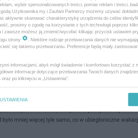
klam, wybór spersonalizowanych treści, pomiar reklam i treści, bad
 zgodą Użytkownika my i Zaufani Partnerzy możemy używać dokład
az aktywnie skanować charakterystykę urządzenia do celów identyfi
ść, prosimy o zgodę na korzystanie z tych technologii poprzez klikn
a i zawsze możesz ją zmienić/wycofać klikając przycisk ustawień pr
ogu strony
. Niektóre rodzaje przetwarzania danych nie wymagaj
iwić się takiemu przetwarzaniu. Preferencje będą miały zastosowanie
wypadków doszło we wrześniu, październiku i lutym. Sp
szymi informacjami, abyś mógł świadomie i komfortowo korzystać z
gółowe informacje dotyczące przetwarzania Twoich danych znajdzi
 uczniom z Warszawy, Wrocławia, Łodzi i Krakowa. Najmn
s
oraz po kliknięciu w „Ustawienia”.
dgoszczy.
ie tylko w roku szkolnym, ale także w czasie wakacji. M
USTAWIENIA
pcu i sierpniu nie rośnie, a często wręcz spada w porówn
 było mniej więcej tyle samo, co w ubiegłoroczne wakac