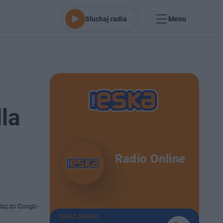
Słuchaj radia
Menu
la
Radio Online
daj do Google
TERAZ GRAMY