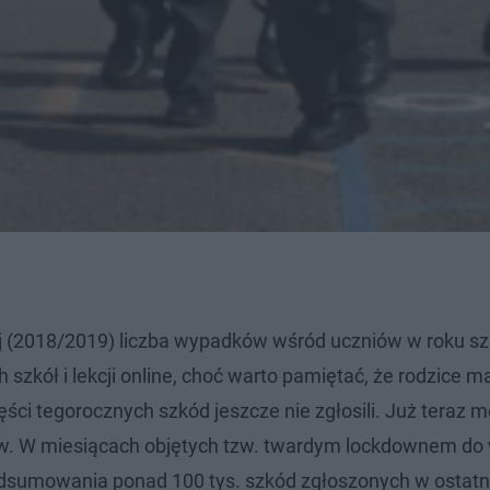
ej (2018/2019) liczba wypadków wśród uczniów w roku s
zkół i lekcji online, choć warto pamiętać, że rodzice ma
ści tegorocznych szkód jeszcze nie zgłosili. Już teraz 
zów. W miesiącach objętych tzw. twardym lockdownem d
odsumowania ponad 100 tys. szkód zgłoszonych w ostatn