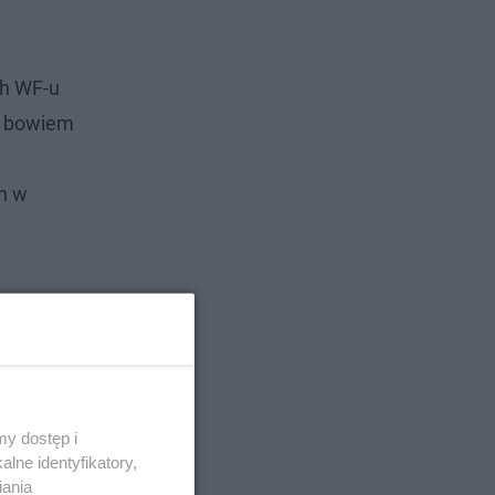
ch WF-u
ją bowiem
h w
y dostęp i
lne identyfikatory,
iania