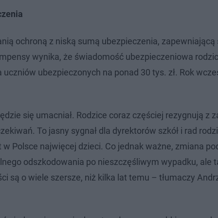
czenia
tanią ochroną z niską sumą ubezpieczenia, zapewniając
mpensy wynika, że świadomość ubezpieczeniowa rodzic
 uczniów ubezpieczonych na ponad 30 tys. zł. Rok wcześ
ędzie się umacniał. Rodzice coraz częściej rezygnują z 
czekiwań. To jasny sygnał dla dyrektorów szkół i rad rodz
w Polsce najwięcej dzieci. Co jednak ważne, zmiana po
alnego odszkodowania po nieszczęśliwym wypadku, ale 
i są o wiele szersze, niż kilka lat temu – tłumaczy Andr