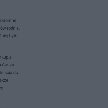
ą skromne
ów rośnie.
niej było
zakupu
iców, za
dejścia do
także
zej