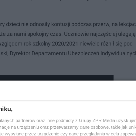
czy dzieci nie odnosiły kontuzji podczas przerw, na lekcja
 że za nami spokojny czas. Uczniowie najczęściej ulega
względem rok szkolny 2020/2021 niewiele różnił się pod
ski, Dyrektor Departamentu Ubezpieczeń Indywidualnyc
znej w Librantowej
niku,
fanych partnerów oraz inne podmioty z Grupy ZPR Media uzyskujem
cje na urządzeniu oraz przetwarzamy dane osobowe, takie jak unika
je wysyłane przez urządzenie czy dane przeglądania w celu zapewn