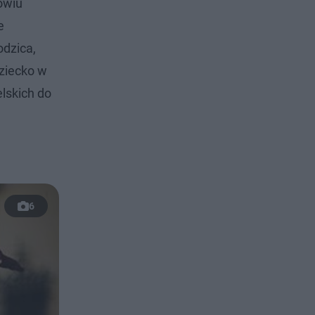
owiu
e
odzica,
Dziecko w
elskich do
6