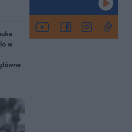
auka
ło w
 główne