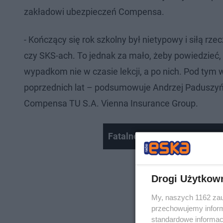
zakładowi ubezpieczeń Compensa.
- Kończący się rok szkolny był nietypowy i siłą rze
czy SKS-ach. To jednak za mało, żeby powiedzieć,
wypadkom nie w czasie lekcji, a po nich. Pod tym 
poprzednich lat – podsumowuje Andrzej Paduszyń
Compensa TU S.A. Vienna Insurance Group.
Fatalne skutki trąby powietr
Drogi Użytkow
My, naszych 1162 zau
przechowujemy informa
standardowe informac