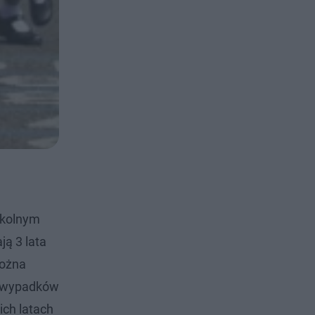
zkolnym
ją 3 lata
można
o wypadków
ich latach