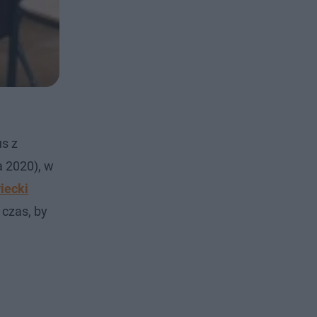
us z
a 2020), w
iecki
 czas, by