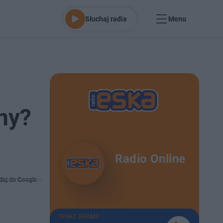
Słuchaj radia
Menu
ny?
Radio Online
daj do Google
TERAZ GRAMY