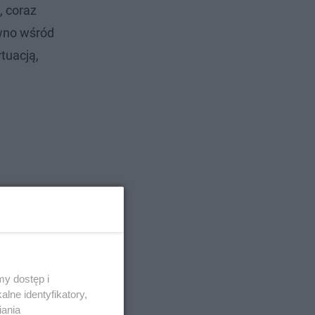
, coraz
wno wśród
ytuacją,
y dostęp i
lne identyfikatory,
iania