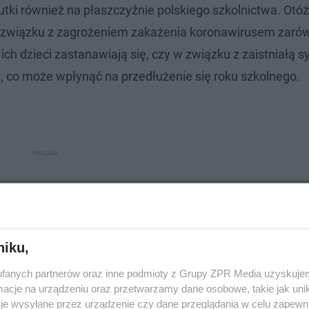
utki również na płaszczyźnie polskiego szkolnictwa. Otóż
 związku z zagrożeniem zakażenia koronawirusem zaró
ich dzieci zastanawiają się, czy w związku z zaistniałą s
, co może wpłynąć na przedłużenie się roku szkolnego.
niku,
fanych partnerów oraz inne podmioty z Grupy ZPR Media uzyskujem
cje na urządzeniu oraz przetwarzamy dane osobowe, takie jak unika
je wysyłane przez urządzenie czy dane przeglądania w celu zapewn