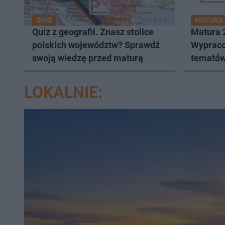
QUIZ
MATURA 
Quiz z geografii. Znasz stolice
Matura 2
polskich województw? Sprawdź
Wypraco
swoją wiedzę przed maturą
tematów 
Arkusze
lub jpg
LOKALNIE: