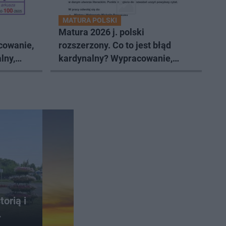
MATURA POLSKI
Matura 2026 j. polski
cowanie,
rozszerzony. Co to jest błąd
lny,
kardynalny? Wypracowanie,
omówienie tematów, arkusz cke
orią i
.