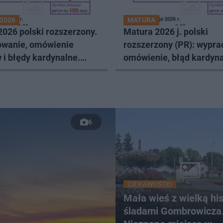
2026
MATURA
026 polski rozszerzony.
Matura 2026 j. polski
wanie, omówienie
rozszerzony (PR): wypra
i błędy kardynalne.
omówienie, błąd kardyna
 CKE do pobrania w pdf
arkusze cke do pobrania
6
CIEKAWOSTKI
Mała wieś z wielką hist
śladami Gombrowicza