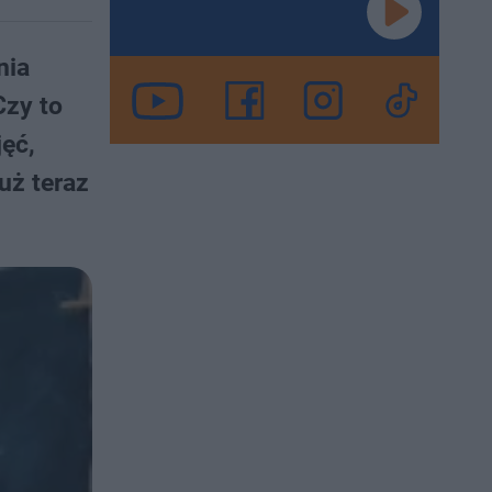
nia
Czy to
jęć,
uż teraz