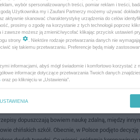
klam, wybór spersonalizowanych treści, pomiar reklam i treści, bad
 zgodą Użytkownika my i Zaufani Partnerzy możemy używać dokład
az aktywnie skanować charakterystykę urządzenia do celów identyfi
ść, prosimy o zgodę na korzystanie z tych technologii poprzez klikn
h szkół. Wiadomo, że na pewno nie wpłynie to na zapla
a i zawsze możesz ją zmienić/wycofać klikając przycisk ustawień pr
zawodowy: -
Ta decyzja o 14 dniach zawieszenia nie wpły
ogu strony
. Niektóre rodzaje przetwarzania danych nie wymagaj
ania egzaminów -
powiedział minister edukacji
Dariusz
iwić się takiemu przetwarzaniu. Preferencje będą miały zastosowanie
szymi informacjami, abyś mógł świadomie i komfortowo korzystać z
gółowe informacje dotyczące przetwarzania Twoich danych znajdzi
 kiedy i czy będzie trzeba odrabiać?
s
oraz po kliknięciu w „Ustawienia”.
ęć?
USTAWIENIA
rząd, wojewoda, inspekcja sanitarna bądź minister eduk
rzepisy dopuszczają bowiem naukę zdalną, między innym
owie chińskich szkół. Obecnie, w Polsce podjęto decyzję
 okres dwóch tygodni. Co więcej, epidemia koronawirus