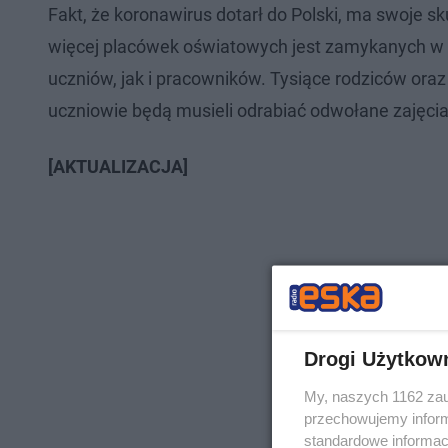
Fakt, że koronawirus dotarł do Polski, ma swoje sk
więcej placówek oświatowych jest zamykanych w
uczniów, jak i pracowników. Tysiące rodziców oraz 
uczniowie będą musieli odrabiać odwołane zajęcia
[AKTUALIZACJA]
Drogi Użytkow
My, naszych 1162 zau
przechowujemy informa
standardowe informac