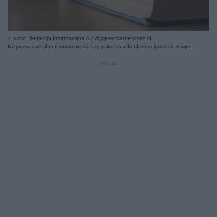
Autor: Redakcja Informacyjna AI/ Wygenerowane przez AI
Na pierwszym planie widoczne są trzy grube książki ułożone jedna na drugiej,
leżące na drewnianym blacie. Okładki książek mają ciemny, granatowo-
zielony kolor, a ich strony są beżowe lub jasnobrązowe, z wyraźnie widoczną
teksturą kartek. U góry, po lewej stronie, widać dłoń osoby, która chwyta lub
układa jedną z książek, ubrana w błękitną lub szarą bluzę. Tło jest rozmyte,
ciemniejsze niż pierwszy plan.