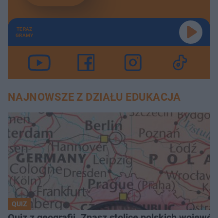
TERAZ
GRAMY
NAJNOWSZE Z DZIAŁU EDUKACJA
QUIZ
Quiz z geografii. Znasz stolice polskich wojew