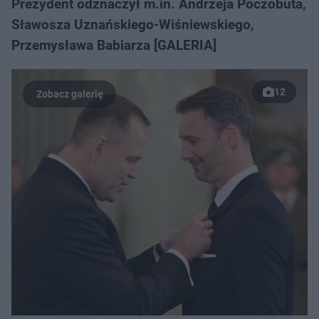
Prezydent odznaczył m.in. Andrzeja Poczobuta,
Sławosza Uznańskiego-Wiśniewskiego,
Przemysława Babiarza [GALERIA]
12