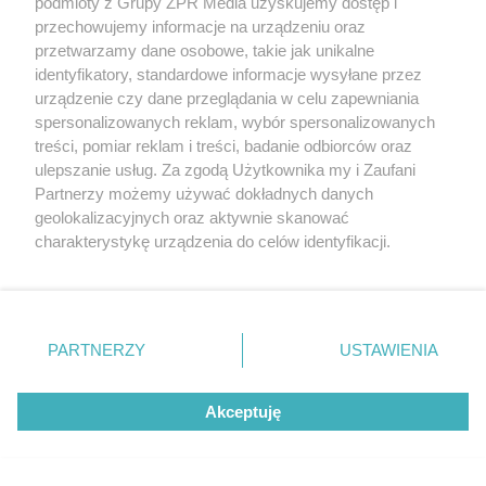
podmioty z Grupy ZPR Media uzyskujemy dostęp i
przechowujemy informacje na urządzeniu oraz
przetwarzamy dane osobowe, takie jak unikalne
identyfikatory, standardowe informacje wysyłane przez
urządzenie czy dane przeglądania w celu zapewniania
spersonalizowanych reklam, wybór spersonalizowanych
treści, pomiar reklam i treści, badanie odbiorców oraz
ulepszanie usług. Za zgodą Użytkownika my i Zaufani
Partnerzy możemy używać dokładnych danych
geolokalizacyjnych oraz aktywnie skanować
charakterystykę urządzenia do celów identyfikacji.
Żaden utwór zamieszczony w serwisie nie może być powielany i
rozpowszechniany lub dalej rozpowszechniany w jakikolwiek sposób (w
Ponieważ cenimy Twoją prywatność, prosimy o zgodę na
tym także elektroniczny lub mechaniczny) na jakimkolwiek polu
korzystanie z tych technologii poprzez kliknięcie
eksploatacji w jakiejkolwiek formie, włącznie z umieszczaniem w
Internecie bez pisemnej zgody właściciela praw. Jakiekolwiek użycie lub
„Akceptuję”. Zgoda jest dobrowolna i zawsze możesz ją
wykorzystanie utworów w całości lub w części z naruszeniem prawa,
zmienić/wycofać klikając przycisk ustawień prywatności
tzn. bez właściwej zgody, jest zabronione pod groźbą kary i może być
PARTNERZY
USTAWIENIA
ścigane prawnie.
znajdujący się w lewym dolnym rogu strony
. Niektóre
rodzaje przetwarzania danych nie wymagają zgody
Akceptuję
użytkownika, ale masz prawo sprzeciwić się takiemu
przetwarzaniu. Preferencje będą miały zastosowanie tylko
na tej witrynie.