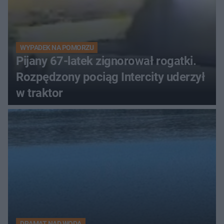
WYPADEK NA POMORZU
Pijany 67-latek zignorował rogatki.
Rozpędzony pociąg Intercity uderzył
w traktor
DRAMAT NAD WODĄ