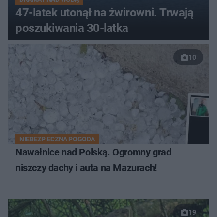
47-latek utonął na żwirowni. Trwają
poszukiwania 30-latka
10
NIEBEZPIECZNA POGODA
Nawałnice nad Polską. Ogromny grad
niszczy dachy i auta na Mazurach!
19