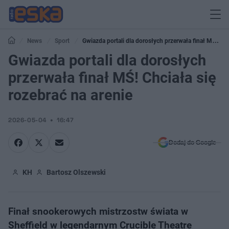
News
Sport
Gwiazda portali dla dorosłych przerwała finał MŚ!
Chciała się rozebrać na arenie
Gwiazda portali dla dorosłych
przerwała finał MŚ! Chciała się
rozebrać na arenie
2026-05-04
16:47
Dodaj do Google
KH
Bartosz Olszewski
Finał snookerowych mistrzostw świata w
Sheffield w legendarnym Crucible Theatre