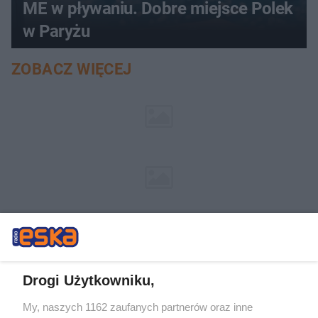
ME w pływaniu. Dobre miejsce Polek
w Paryżu
ZOBACZ WIĘCEJ
Drogi Użytkowniku,
My, naszych 1162 zaufanych partnerów oraz inne