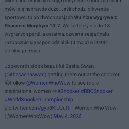
Mimo udaremnienia akcji, o incydencie podczas finału
mówi się naprawdę dużo. Jeśli chodzi o kwestie
sportowe, to po dwóch sesjach
Wu Yize wygrywa z
Shaunem Murphym 10-7
. Walka toczy się do 18
wygranych partii, a ostatnia, czwarta sesja finału
rozpocznie się w poniedziałek (4 maja) o 20:00
polskiego czasu.
Jobsworth stops beautiful Sasha Swan
(
@thesashaswan
) getting them out at the snooker
😢Follow
@WomenWhoWow
to see more
inspirational women 👀
#Snooker
#BBCSnooker
#WorldSnookerChampionship
pic.twitter.com/gyp8KlUJuH
— Women Who Wow
(@WomenWhoWow)
May 4, 2026