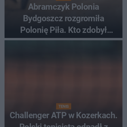
Abramczyk Polonia
Bydgoszcz rozgromiła
Polonię Piła. Kto zdobył
najwięcej punktów?
TENIS
Challenger ATP w Kozerkach.
Polski tenisista odpadł z