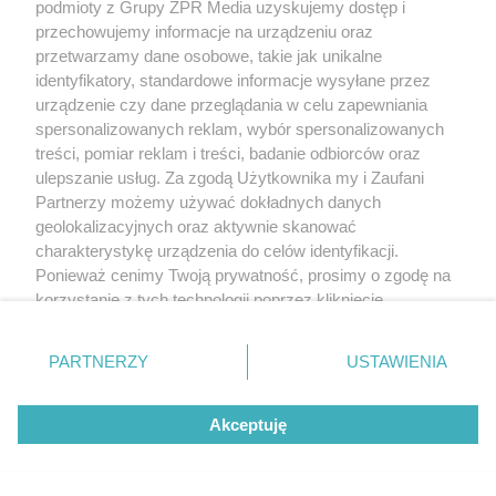
podmioty z Grupy ZPR Media uzyskujemy dostęp i
przechowujemy informacje na urządzeniu oraz
przetwarzamy dane osobowe, takie jak unikalne
identyfikatory, standardowe informacje wysyłane przez
urządzenie czy dane przeglądania w celu zapewniania
spersonalizowanych reklam, wybór spersonalizowanych
treści, pomiar reklam i treści, badanie odbiorców oraz
ulepszanie usług. Za zgodą Użytkownika my i Zaufani
Partnerzy możemy używać dokładnych danych
geolokalizacyjnych oraz aktywnie skanować
charakterystykę urządzenia do celów identyfikacji.
Żaden utwór zamieszczony w serwisie nie może być powielany i
rozpowszechniany lub dalej rozpowszechniany w jakikolwiek sposób (w
Ponieważ cenimy Twoją prywatność, prosimy o zgodę na
tym także elektroniczny lub mechaniczny) na jakimkolwiek polu
korzystanie z tych technologii poprzez kliknięcie
eksploatacji w jakiejkolwiek formie, włącznie z umieszczaniem w Internecie
„Akceptuję”. Zgoda jest dobrowolna i zawsze możesz ją
bez pisemnej zgody właściciela praw. Jakiekolwiek użycie lub
wykorzystanie utworów w całości lub w części z naruszeniem prawa, tzn.
zmienić/wycofać klikając przycisk ustawień prywatności
PARTNERZY
USTAWIENIA
bez właściwej zgody, jest zabronione pod groźbą kary i może być ścigane
znajdujący się w lewym dolnym rogu strony
. Niektóre
prawnie.
rodzaje przetwarzania danych nie wymagają zgody
Akceptuję
użytkownika, ale masz prawo sprzeciwić się takiemu
przetwarzaniu. Preferencje będą miały zastosowanie tylko
na tej witrynie.