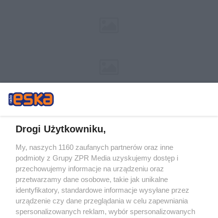
Drogi Użytkowniku,
My, naszych 1160 zaufanych partnerów oraz inne
Żaden utwór zamieszczony w serwisie nie może być powielany i
podmioty z Grupy ZPR Media uzyskujemy dostęp i
rozpowszechniany lub dalej rozpowszechniany w jakikolwiek sposób (w
tym także elektroniczny lub mechaniczny) na jakimkolwiek polu
przechowujemy informacje na urządzeniu oraz
eksploatacji w jakiejkolwiek formie, włącznie z umieszczaniem w Internecie
przetwarzamy dane osobowe, takie jak unikalne
bez pisemnej zgody właściciela praw. Jakiekolwiek użycie lub
wykorzystanie utworów w całości lub w części z naruszeniem prawa, tzn.
identyfikatory, standardowe informacje wysyłane przez
bez właściwej zgody, jest zabronione pod groźbą kary i może być ścigane
urządzenie czy dane przeglądania w celu zapewniania
prawnie.
spersonalizowanych reklam, wybór spersonalizowanych