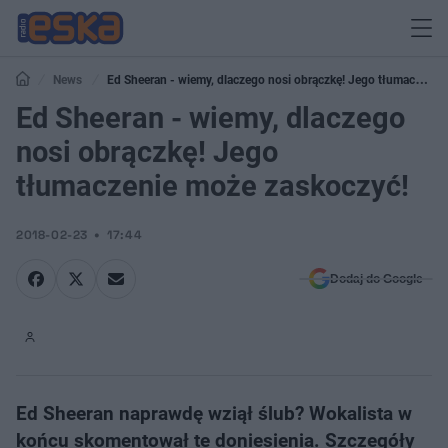
News
Ed Sheeran - wiemy, dlaczego nosi obrączkę! Jego tłumaczenie
może zaskoczyć!
Ed Sheeran - wiemy, dlaczego
nosi obrączkę! Jego
tłumaczenie może zaskoczyć!
2018-02-23
17:44
Dodaj do Google
Ed Sheeran naprawdę wziął ślub? Wokalista w
końcu skomentował te doniesienia. Szczegóły