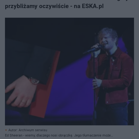
przybliżamy oczywiście - na ESKA.pl
Autor: Archiwum serwisu
Ed Sheeran - wiemy, dlaczego nosi obrączkę. Jego tłumaczenie może