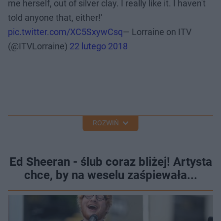
me herself, out of silver clay. I really like it. I haven't
told anyone that, either!'
pic.twitter.com/XC5SxywCsq
— Lorraine on ITV
(@ITVLorraine)
22 lutego 2018
ROZWIŃ
Ed Sheeran - ślub coraz bliżej! Artysta
chce, by na weselu zaśpiewała...