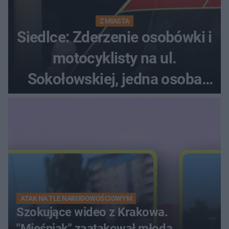
Z MIASTA
Siedlce: Zderzenie osobówki i
motocyklisty na ul.
Sokołowskiej, jedna osoba
ranna!
ATAK NA TLE NARODOWOŚCIOWYM
Szokujące wideo z Krakowa.
"Mięśniak" zaatakował młodą