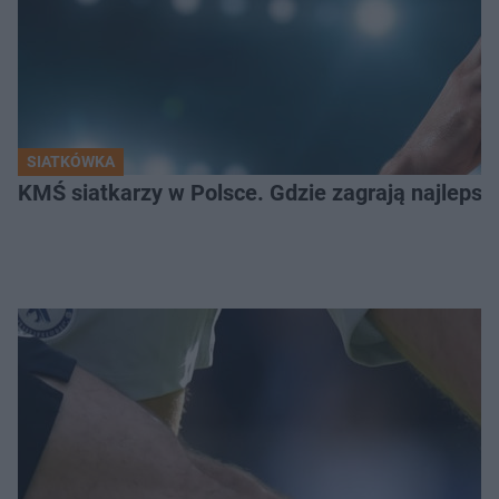
SIATKÓWKA
KMŚ siatkarzy w Polsce. Gdzie zagrają najlepsz