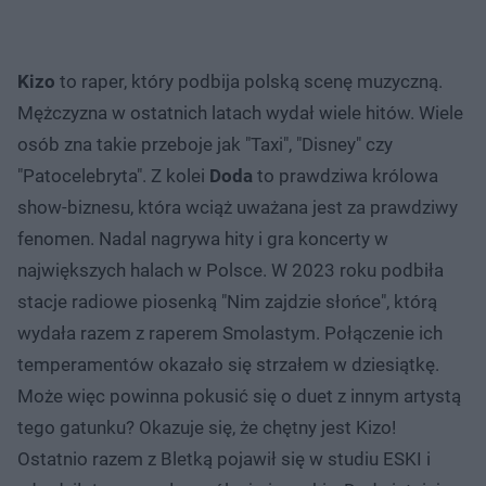
Kizo
to raper, który podbija polską scenę muzyczną.
Mężczyzna w ostatnich latach wydał wiele hitów. Wiele
osób zna takie przeboje jak "Taxi", "Disney" czy
"Patocelebryta". Z kolei
Doda
to prawdziwa królowa
show-biznesu, która wciąż uważana jest za prawdziwy
fenomen. Nadal nagrywa hity i gra koncerty w
największych halach w Polsce. W 2023 roku podbiła
stacje radiowe piosenką "Nim zajdzie słońce", którą
wydała razem z raperem Smolastym. Połączenie ich
temperamentów okazało się strzałem w dziesiątkę.
Może więc powinna pokusić się o duet z innym artystą
tego gatunku? Okazuje się, że chętny jest Kizo!
Ostatnio razem z Bletką pojawił się w studiu ESKI i