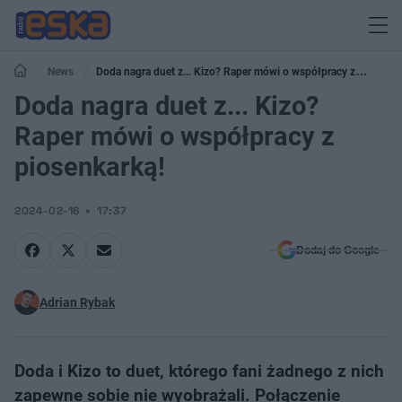
News
Doda nagra duet z... Kizo? Raper mówi o współpracy z
piosenkarką!
Doda nagra duet z... Kizo?
Raper mówi o współpracy z
piosenkarką!
2024-02-16
17:37
Dodaj do Google
Adrian Rybak
Doda i Kizo to duet, którego fani żadnego z nich
zapewne sobie nie wyobrażali. Połączenie